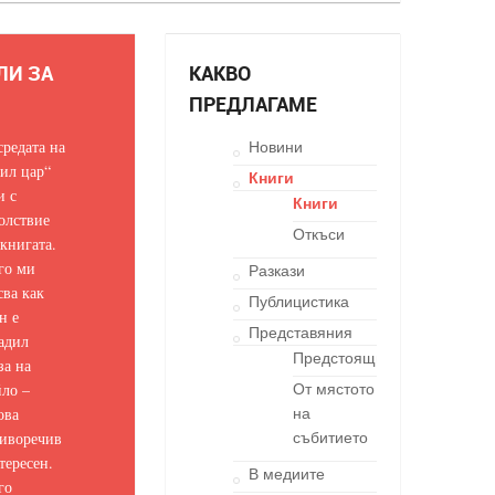
ЛИ ЗА
КАКВО
ПРЕДЛАГАМЕ
средата на
Новини
ил цар“
Книги
и с
Книги
олствие
Откъси
 книгата.
го ми
Разкази
сва как
Публицистика
н е
Представяния
адил
Предстоящи
за на
ло –
От мястото
ова
на
иворечив
събитието
тересен.
В медиите
го