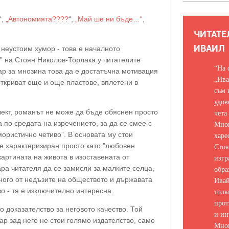
“,
„Автономията????
“,
„Май ше ни бъде…“
,
ЧИТАТЕ
ИВАИЛ
неустоим хумор - това е началното
” на Стоян Николов-Торлака у читателите
“На 
ар за мнозина това да е достатъчна мотивация
„Ива
 откриват още и още пластове, вплетени в
съм 
удов
ект, романът не може да бъде обяснен просто
чета
а по средата на изречението, за да се смее с
Мно
мористично четиво”. В основата му стои
харе
е характеризиран просто като "любовен
Стоя
 картината на живота в изоставената от
изгр
ра читателя да се замисли за малките селца,
обра
ного от недъзите на обществото и държавата
Ивай
во - тя е изключително интересна.
толк
прот
 доказателство за неговото качество. Той
и ин
ар зад него не стои голямо издателство, само
Мно