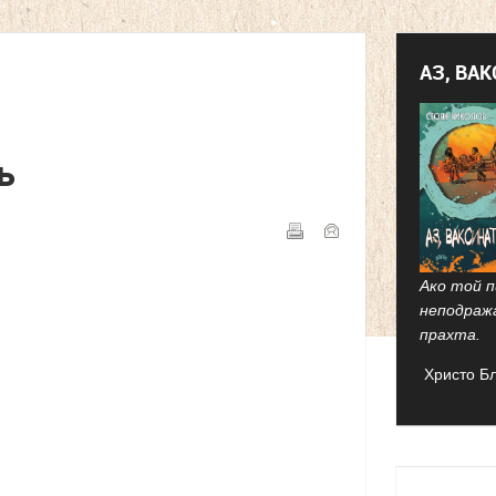
АЗ, ВА
ь
Ако той п
неподраж
прахта.
Христо Б