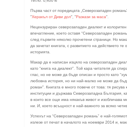
Тегло: 0,400 кг
Първа част от поредицата „Северозападен романь
"
Херакъл от Диви дол
", "
Разкази за маса
".
Нецензуриран северозападен диалект и колоритен 
впечатление, което оставя “Северозападен романь
след първите няколко прочетени страници. Но мак
да зачетат книгата, с развитието на действието те
историята.
Макар да е написан изцяло на северозападен диал
като “книга на диалект”. Той кара читателя да спир
глас, но не може да бъде описан и просто като “ху
любовна история, но ни най-малко не може да бъд
роман". Книгата е много повече от това: тя рисува
институции и държава Северозападна България, ка
в които все още има някакъв живот и изобличава м
ни. И, което всъщност е най-важното за всяко чети
Успехът на “Северозападен романь” е най-голямото
излезе от печат в началото на ноември 2014 и, мак