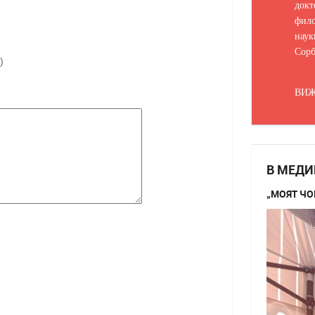
докт
фило
наук
Сорб
)
ВИЖ
В МЕДИ
„МОЯТ ЧО