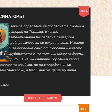
КСИНАТОРЪТ
Нека се порадваме на последната лудешка
история на Торлака, в която
автентичната безогледна българска
предприемчивост се вихри на воля. И която
бива победена само от любовта – в често
грубоватата ѝ, но толкова искрена форма,
присъща на уникалните Торлашки герои.
ишеше на шведски, не на специфичния си
аем български, Юнас Юнасон щеше му диша
лажев
ПРОЧЕТЕТЕ ПОВЕЧЕ