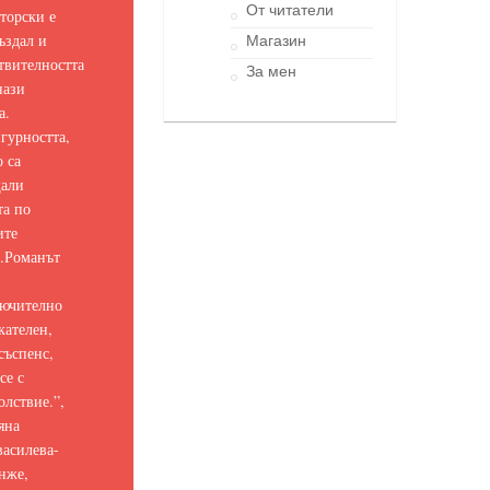
От читатели
торски е
ъздал и
Магазин
твителността
За мен
нази
а.
гурността,
о са
щали
та по
ите
.
Романът
ючително
кателен,
съспенс,
се с
олствие.
”,
яна
асилева-
нже,