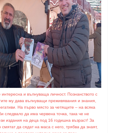
е интересна и вълнуваща личност. Познанството с
игите му дава вълнуващи преживявания и знания,
негативи. На първо място за четящите – на всяка
би следвало да има червена точка, така че не
ези издания на деца под 16 годишна възраст! За
о смятат да сядат на маса с него, трябва да знаят,