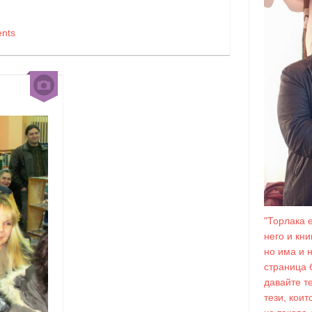
nts
"Торлака 
него и кн
но има и 
страница 
давайте т
тези, коит