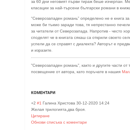
за 60 дни неговият първи тираж беше изчерпан. М
класации за най-търсени български романи в книж
“Северозападен романь” определено не е книга за
може би тъкмо заради това, тя непрестанно печели
за читатели от Северозапада. Напротив - често хо
споделят че в книгата сякаш са открили своето село
успели да се справят с диалекта? Авторът е предв
и изразите.
"Северозападен романь", както и другите части от
посвещение от автора, като поръчате в нашия
Маг
КОМЕНТАРИ
+2
#1
Галина Христова
30-12-2020 14:24
Желая трилогията,два броя.
Цитиране
Обнови списъка с коментари