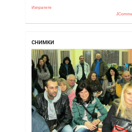
Изпратете
JComme
СНИМКИ