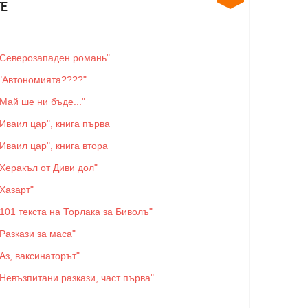
Е
"Северозападен романь"
"Автономията????"
"Май ше ни бъде..."
"Иваил цар", книга първа
"Иваил цар", книга втора
"Херакъл от Диви дол"
"Хазарт"
"101 текста на Торлака за Биволъ"
"Разкази за маса"
"Аз, ваксинаторът"
"Невъзпитани разкази, част първа"