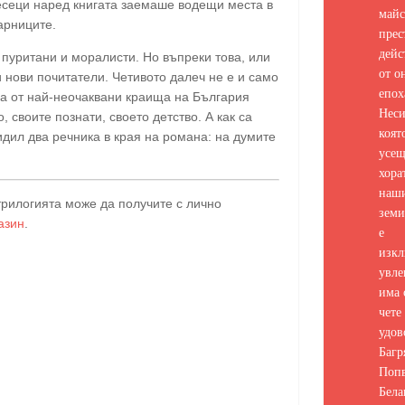
есеци наред книгата заемаше водещи места в
майс
арниците.
прес
дейс
 пуритани и моралисти. Но въпреки това, или
от о
 нови почитатели. Четивото далеч не е и само
епох
ра от най-неочаквани краища на България
Неси
, своите познати, своето детство. А как са
коят
идил два речника в края на романа: на думите
усе
хора
наш
 трилогията може да получите с лично
земи
азин
.
е
изкл
увле
има 
чете 
удов
Багр
Попв
Бела