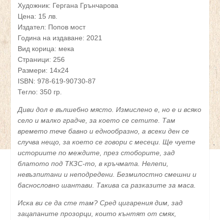
Художник: Гергана Грънчарова
Цена: 15 лв.
Издател: Попов мост
Година на издаване: 2021
Вид корица: мека
Страници: 256
Размери: 14х24
ISBN: 978-619-90730-87
Тегло: 350 гр.
Диви дол е вълшебно място. Измислено e, но е и всяко
село и малко градче, за което се сетите. Там
времето тече бавно и еднообразно, а всеки ден се
случва нещо, за което се говори с месеци. Ще чуете
историите по междите, през стоборите, зад
блатото под ТКЗС-то, в кръчмата. Нелепи,
невъзпитани и неподредени. Безмилостно смешни и
баснословно шантави. Такива са разказите за маса.
Иска ви се да сте там? Сред цигарения дим, зад
зацапаните прозорци, които кънтят от смях,