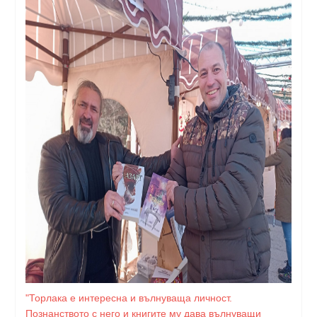
"Торлака е интересна и вълнуваща личност.
Познанството с него и книгите му дава вълнуващи