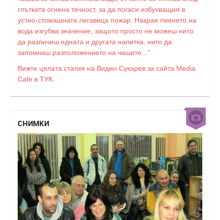
глътката огнена течност, за да погаси избухващия в
устно-стомашната лигавица пожар. Накрая пиенето на
вода изгубва значение, защото просто не можеш нито
да различиш едната и другата напитка, нито да
запомниш разположението на чашите..."
Вижте цялата статия на Видин Сукарев за сайта Media
Cafe в ТУК.
СНИМКИ