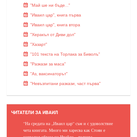
"Май ше ни бъде..."
"Иваил цар", книга първа
"Иваил цар", книга втора
"Херакъл от Диви дол"
"Хазарт"
"101 текста на Торлака за Биволъ"
"Разкази за маса"
"Аз, ваксинаторът"
"Невъзпитани разкази, част първа"
ЧИТАТЕЛИ ЗА ИВАИЛ
“На средата на „Иваил цар“ съм и с удоволствие
чета книгата. Много ми харесва как Стоян е
изградил образа на Ивайло – толкова