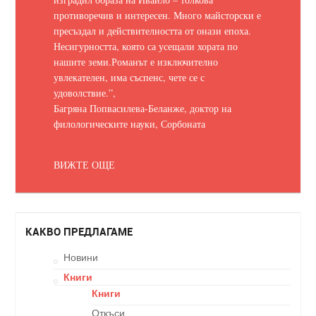
противоречив и интересен. Много майсторски е
пресъздал и действителността от онази епоха.
Несигурността, която са усещали хората по
нашите земи.
Романът е изключително
увлекателен, има съспенс, чете се с
удоволствие.
”,
Багряна Попвасилева-Беланже, доктор на
филологическите науки, Сорбоната
ВИЖТЕ ОЩЕ
КАКВО ПРЕДЛАГАМЕ
Новини
Книги
Книги
Откъси