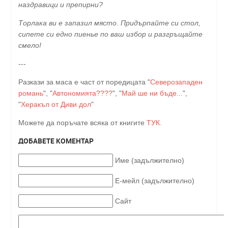
наздравици и препирни?
Торлака ви е запазил място. Придърпайте си стол,
сипете си едно пиенье по ваш избор и разгръщайте
смело!
---
Разкази за маса е част от поредицата "
Северозападен
романь
", "
Автономията????
", "
Май ше ни бъде...
",
"
Херакъл от Диви дол
"
Можете да поръчате всяка от книгите
ТУК.
ДОБАВЕТЕ КОМЕНТАР
Име (задължително)
Е-мейл (задължително)
Сайт