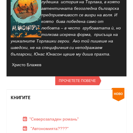
лудешка история на Торлака, в която
автентичната безогледна българска
предприемчивост се вихри на воля. И
която бива победена само от
любовта – в често грубоватата ѝ, но
толкова искрена форма, присъща на
уникалните Торлашки герои. Ако той пишеше на
шведски, не на специфичния си неподражаем
български, Юнас Юнасон щеше му диша прахта.
Христо Блажев
ПРОЧЕТЕТЕ ПОВЕЧЕ
КНИГИТЕ
"Северозападен романь"
"Автономията????"