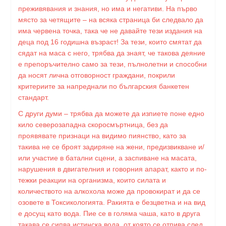
преживявания и знания, но има и негативи. На първо
място за четящите – на всяка страница би следвало да
има червена точка, така че не давайте тези издания на
деца под 16 годишна възраст! За тези, които смятат да
сядат на маса с него, трябва да знаят, че такова деяние
е препоръчително само за тези, пълнолетни и способни
да носят лична отговорност граждани, покрили
критериите за напреднали по българския банкетен
стандарт.
С други думи – трябва да можете да изпиете поне едно
кило северозападна скоросмъртница, без да
проявявате признаци на видимо пиянство, като за
такива не се броят задиряне на жени, предизвикване и/
или участие в батални сцени, а заспиване на масата,
нарушения в двигателния и говорния апарат, както и по-
тежки реакции на организма, които силата и
количеството на алкохола може да провокират и да се
озовете в Токсикологията. Ракията е безцветна и на вид
е досущ като вода. Пие се в голяма чаша, като в друга
такава се сипва истинска вода, от която се отпива след