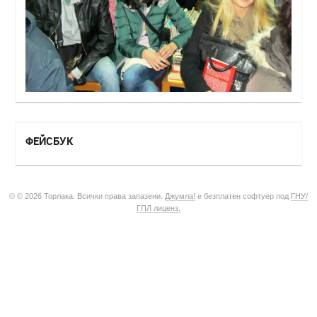
ФЕЙСБУК
© © 2026 Торлака. Всички права запазени.
Джумла!
е безплатен софтуер под
ГНУ/
ГПЛ лиценз.