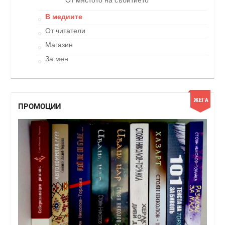
От мястото на събитието
В медиите
От читатели
Магазин
За мен
ПРОМОЦИИ