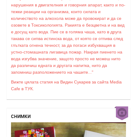
нарушения в двигателния и говорния апарат, както и по-
тежки реакции на организма, които силата и
количеството на алкохола може да провокират и да се
озовете в Токсикологията. Ракията е безцветна и на вид
е досущ като вода. Пие се в голяма чаша, като в друга
такава се сипва истинска вода, от която се отпива след
глътката огнена течност, за да погаси избухващия в
устно-стомашната лигавица пожар. Накрая пиенето на
вода изгубва значение, защото просто не можеш нито
да различиш едната и другата напитка, нито да
запомниш разположението на чашите..."
Вижте цялата статия на Видин Сукарев за сайта Media
Cafe в ТУК.
СНИМКИ