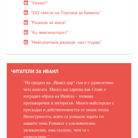
"Хазарт"
"101 текста на Торлака за Биволъ"
"Разкази за маса"
"Аз, ваксинаторът"
"Невъзпитани разкази, част първа"
ЧИТАТЕЛИ ЗА ИВАИЛ
“На средата на „Иваил цар“ съм и с удоволствие
чета книгата. Много ми харесва как Стоян е
изградил образа на Ивайло – толкова
противоречив и интересен. Много майсторски е
пресъздал и действителността от онази епоха.
Несигурността, която са усещали хората по
нашите земи.
Романът е изключително
увлекателен, има съспенс, чете се с
удоволствие.
”,