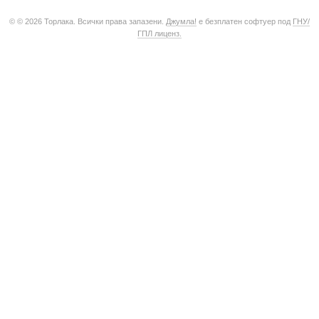
© © 2026 Торлака. Всички права запазени.
Джумла!
е безплатен софтуер под
ГНУ/
ГПЛ лиценз.