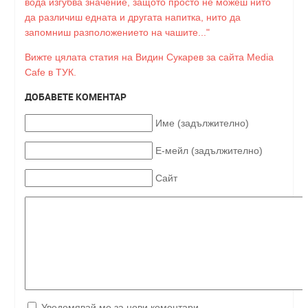
вода изгубва значение, защото просто не можеш нито
да различиш едната и другата напитка, нито да
запомниш разположението на чашите..."
Вижте цялата статия на Видин Сукарев за сайта Media
Cafe в ТУК.
ДОБАВЕТЕ КОМЕНТАР
Име (задължително)
Е-мейл (задължително)
Сайт
Уведомявай ме за нови коментари