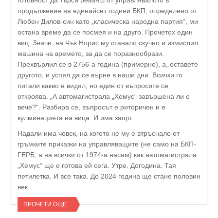
продължение на единайсет години БКП, определено от
Любен Дилов-син като „класическа народна партия“, ми
остана време да се посмея и на друго. Прочетох един
виц. Значи, на Чък Норис му станало скучно и измислил
машина на времето, за да се поразнообрази.
Прехвърлил се в 2756-а година (примерно), а, оставете
другото, и успял да се върне в наши дни. Всички го
питали какво е видял, но един от въпросите се
откроява. „А автомагистрала „Хемус“ завършена ли е
вече?“. Разбира се, въпросът е риторичен и е
кулминацията на вица. И има защо.
Надали има човек, на когото не му е втръснало от
гръмките приказки на управляващите (не само на БКП-
ГЕРБ, а на всички от 1974-а насам) как автомагистрала
„Хемус“ ще е готова ей сега. Утре. Догодина. Тая
петилетка. И все така. До 2024 година ще стане половин
век.
ПРОЧЕТИ ОЩЕ...