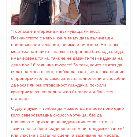
"Торлака е интересна и вълнуваща личност.
Познанството с него и книгите му дава вълнуващи
преживявания и знания, но има и негативи. На първо
място за четящите – на всяка страница би следвало да
има червена точка, така че не давайте тези издания на
деца под 16 годишна възраст! За тези, които смятат да
сядат на маса с него, трябва да знаят, че такова деяние
е препоръчително само за тези, пълнолетни и способни
да носят лична отговорност граждани, покрили
критериите за напреднали по българския банкетен
стандарт.
С други думи – трябва да можете да изпиете поне едно
кило северозападна скоросмъртница, без да
проявявате признаци на видимо пиянство, като за
такива не се броят задиряне на жени, предизвикване и/
или участие в батални сцени, а заспиване на масата,