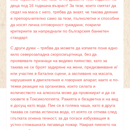
деца под 16 годишна възраст! За тези, които смятат да
сядат на маса с него, трябва да знаят, че такова деяние
е препоръчително само за тези, пълнолетни и способни
да носят лична отговорност граждани, покрили
критериите за напреднали по българския банкетен
стандарт.
С други думи – трябва да можете да изпиете поне едно
кило северозападна скоросмъртница, без да
проявявате признаци на видимо пиянство, като за
такива не се броят задиряне на жени, предизвикване и/
или участие в батални сцени, а заспиване на масата,
нарушения в двигателния и говорния апарат, както и по-
тежки реакции на организма, които силата и
количеството на алкохола може да провокират и да се
озовете в Токсикологията. Ракията е безцветна и на вид
е досущ като вода. Пие се в голяма чаша, като в друга
такава се сипва истинска вода, от която се отпива след
глътката огнена течност, за да погаси избухващия в
устно-стомашната лигавица пожар. Накрая пиенето на