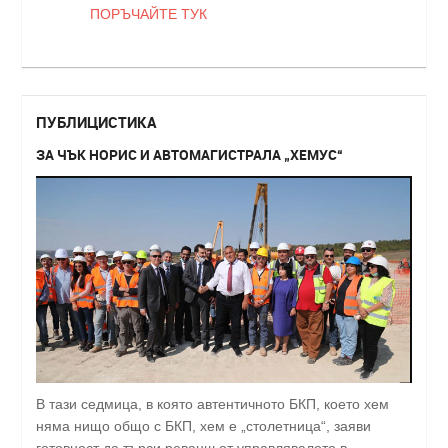
ПОРЪЧАЙТЕ ТУК
ПУБЛИЦИСТИКА
ЗА ЧЪК НОРИС И АВТОМАГИСТРАЛА „ХЕМУС“
В тази седмица, в която автентичното БКП, което хем
няма нищо общо с БКП, хем е „столетница“, заяви
готовност да търси реванш от управлявалото в