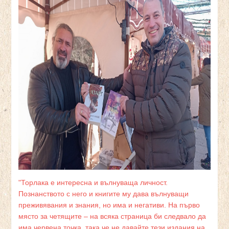
"Торлака е интересна и вълнуваща личност.
Познанството с него и книгите му дава вълнуващи
преживявания и знания, но има и негативи. На първо
място за четящите – на всяка страница би следвало да
има червена точка, така че не давайте тези издания на