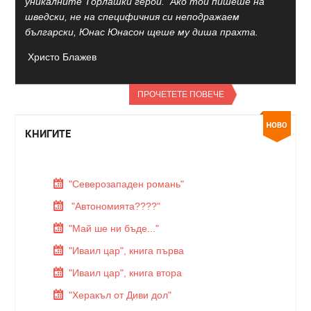
уникалните Торлашки герои. Ако той пишеше на
шведски, не на специфичния си неподражаем
български, Юнас Юнасон щеше му диша прахта.
Христо Блажев
ПРОЧЕТЕТЕ ПОВЕЧЕ
КНИГИТЕ
"Северозападен романь"
"Автономията????"
"Май ше ни бъде..."
"Иваил цар", книга първа
"Иваил цар", книга втора
"Херакъл от Диви дол"