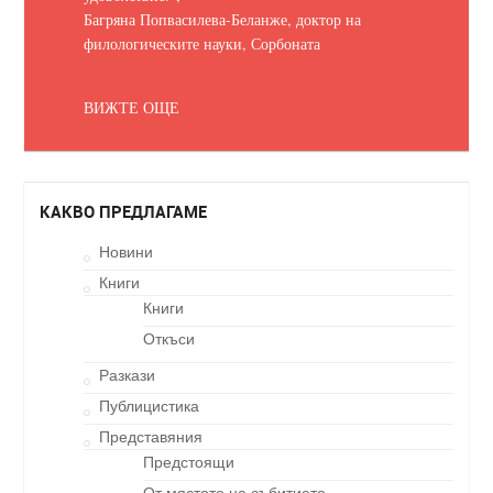
Багряна Попвасилева-Беланже, доктор на
филологическите науки, Сорбоната
ВИЖТЕ ОЩЕ
КАКВО ПРЕДЛАГАМЕ
Новини
Книги
Книги
Откъси
Разкази
Публицистика
Представяния
Предстоящи