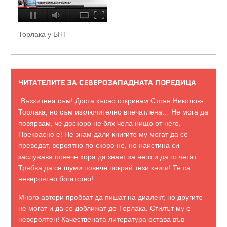
Торлака у БНТ
ЧИТАТЕЛИТЕ ЗА СЕВЕРОЗАПАДНАТА ПОРЕДИЦА
„Възхитена съм! Доста късно откривам Стоян Николов-
Торлака, но съм изключително впечатлена… Не мога да
повярвам, че доскоро не бях чела нищо от него.
Прекрасно е! Не знам дали книгите му могат да се
преведат, вероятно по-скоро не, но наистина си
заслужава повече хора да знаят за него и да го четат.
Трябва да се шуми повече покрай тези книги! Те са
невероятно богатство!
Много автори пробват да пишат на диалект, но другите
не могат и да се доближат до Торлака. Стилът му е
невероятен! Качествената литература остава във