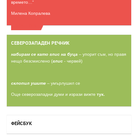
времето…“
Милена Копралева
ВИЖТЕ ОЩЕ
СЕВЕРОЗАПАДЕН РЕЧНИК
набирам се като глис на буца
– упорит съм, но правя
нещо безсмислено (
глис
- червей)
склопил ушите
– умърлушил се
Още северозападни думи и изрази вижте
тук.
ФЕЙСБУК