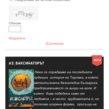
Обнови
Изпратете
JComments
АЗ, ВАКСИНАТОРЪТ
Нека се порадваме на последната
лудешка история на Торлака, в която
автентичната безогледна българска
предприемчивост се вихри на воля. И
която бива победена само от
любовта – в често грубоватата ѝ, но
толкова искрена форма, присъща на