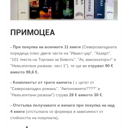
ПРИМОЦЕА
-
При покупка на всичките 11 книги
(Северозападната
поредица плюс двете части на "Иваил цар", "Хазарт",
"101 текста на Торлака за Биволъ", "Аз, ваксинаторът" и
"Невъзпитани разкази, част 1"), те ще ви
струват 90 €
вместо 98,6 €.
- Комплектът от трите канчета
( с цитат от
"Северозападен романь", "Автономията????" и
"Невъзпитани разкази") струва
28
€
вместо 30
€
.
-
Отстъпка получавате и винаги при покупка на над
4 книги
(отстъпката се формира в зависимост от
стойността на покупката)
.