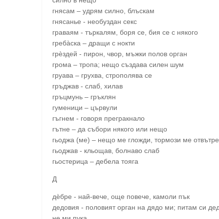
гнясам – удрям силно, блъскам
гнясанье - необуздан секс
граваям - търкалям, боря се, бия се с някого
гребàска – дращи с нокти
грѐздей - пирон, чвор, мъжки полов орган
грома – тропа; нещо създава силен шум
груава – грухва, строполява се
гръджав - слаб, хилав
гръцмунь – гръклян
гуменици – цървули
гъгнем - говоря прегракнало
гътне – да събори някого или нещо
гьоджа (ме) – нещо ме гложди, тормози ме отвътре
гьоджав - кльощав, болнаво слаб
гьостерица – дебела тояга
Д
дѐбре - най-вече, още повече, камоли пък
дедовия - половият орган на дядо ми; питам си де
не ми пука