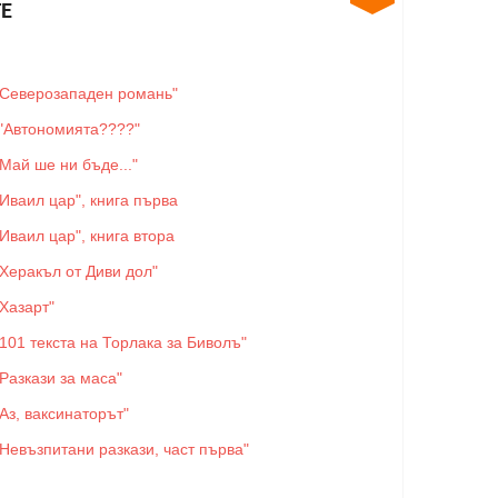
Е
"Северозападен романь"
"Автономията????"
"Май ше ни бъде..."
"Иваил цар", книга първа
"Иваил цар", книга втора
"Херакъл от Диви дол"
"Хазарт"
"101 текста на Торлака за Биволъ"
"Разкази за маса"
"Аз, ваксинаторът"
"Невъзпитани разкази, част първа"