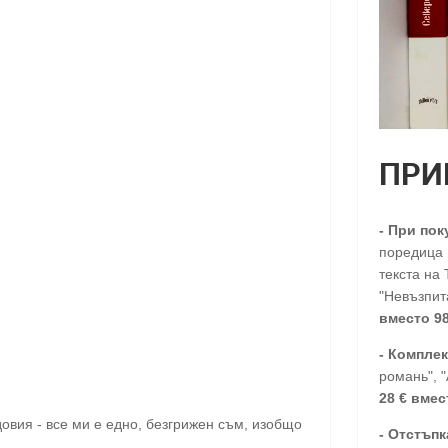
ПРИ
-
При пок
поредица п
текста на 
"Невъзпита
вместо 98
- Комплек
романь", 
28
€
вмес
довия - все ми е едно, безгрижен съм, изобщо
-
Отстъпк