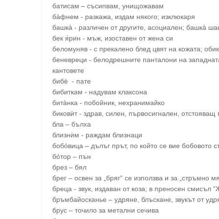
батисам – съсипвам, унищожавам
бàфнем - разкажа, издам някого; изклюкаря
башкà - различен от другите, асоциален; башкà ша
бек я́рин - мъж, изоставен от жена си
беломуняв - с прекалено блед цвят на кожата; обик
беневреци - белодрешните панталони на западната
кантовете
бибѐ - пате
бибиткам - надувам клаксона
битàнка - побойник, нехранимайко
биковѝт - здрав, силен, първосигнален, отстояващ
бла – бълха
близнѝм - раждам близнаци
бобóвица – дълъг прът, по който се вие бобовото с
бóтор – пън
брез – бял
брег – освен за „бряг“ се използва и за „стръмно м
бреца - звук, издаван от коза; в преносен смисъл “
бръмбайосканье – удряне, блъскане, звукът от удр
брус – точило за метални сечива