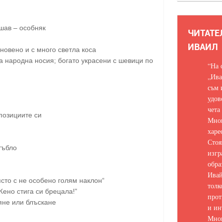
шав – особняк
ЧИТАТЕ
ИВАИЛ
новено и с много светла коса
 народна носия; богато украсени с шевици по
“На 
„Ива
съм 
удов
чета
 позициите си
Мно
харе
Стоя
тъбло
изгр
обра
Ивай
ясто с не особено голям наклон“
толк
Жено стига си брецала!”
прот
яне или блъскане
и ин
Мно