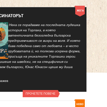
КСИНАТОРЪТ
Нека се порадваме на последната лудешка
история на Торлака, в която
автентичната безогледна българска
предприемчивост се вихри на воля. И която
бива победена само от любовта – в често
грубоватата ѝ, но толкова искрена форма,
присъща на уникалните Торлашки герои.
ишеше на шведски, не на специфичния си
аем български, Юнас Юнасон щеше му диша
лажев
ПРОЧЕТЕТЕ ПОВЕЧЕ