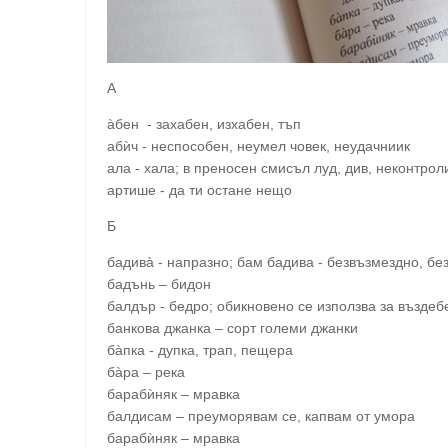
A
àбен - захабен, изхабен, тъп
абѝч - неспособен, неумел човек, неудачниик
ала - хала; в преносен смисъл луд, див, неконтро
артише - да ти остане нещо
Б
бадивà - напразно; бам бадива - безвъзмездно, бе
бадънь – бидон
балдър - бедро; обикновено се използва за възде
банкова джанка – сорт големи джанки
бàпка - дупка, трап, пещера
бàра – река
барабѝняк – мравка
балдисам – преуморявам се, капвам от умора
барабѝняк – мравка