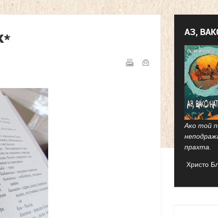
АЗ, ВА
к*
Ако той п
неподраж
прахта.
Христо Б