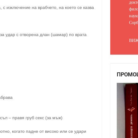
докт
, с изключение на врабчето, на което се казва
фило
наук
Сорб
и за удар с отворена длан (шамар) по врата
ВИЖ
ПРОМО
абрава
съл – правя груб секс (за мъж)
вотно, когато падне от високо или се удари