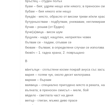
бръстец – студен полъх
буам – бия; удрям нещо или някого; в преносен см
бубам – бия някого или нещо
буедàк - място, обрасло от високи треви и/или хр
бутурньоствам - подбутвам, унижавам, неглижирам
бучав – рошав (от Ерден)
буче(а)вица - висок шум
буцуняк - надут, нацупен, неприятен човек
бътвам се - падам, спъвам се
бювам - бълвам; в определени случаи се използв
бювóч – 1. гадна храна; 2. повръщано
В
вàнгълци - сплъстени косми покрай ануса със засъ
вария – голям чук, около десет килограма
варкам – бързам
ваявица – специално пригодено място в реката, на
вълната; в преносен смисъл – меле, бой
вѝдело - светлата част на деня
вепър - глиган, мъжко диво прасе