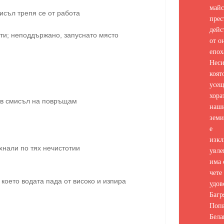
майс
исъл трепя се от работа
прес
дейс
асти; неподдържано, запуснато място
от о
епох
Неси
коят
усе
хора
а в смисъл на повръщам
наш
земи
е
изкл
хнали по тях нечистотии
увле
има 
чете 
 което водата пада от високо и изпира
удов
Багр
Попв
Бела