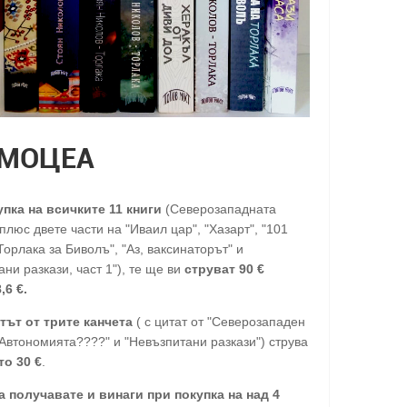
МОЦЕА
упка на всичките 11 книги
(Северозападната
люс двете части на "Иваил цар", "Хазарт", "101
Торлака за Биволъ", "Аз, ваксинаторът" и
ни разкази, част 1"), те ще ви
струват 90 €
,6 €.
тът от трите канчета
( с цитат от "Северозападен
"Автономията????" и "Невъзпитани разкази") струва
то 30
€
.
а получавате и винаги при покупка на над 4