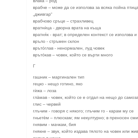
влакà – род
врабче – може да се използва за всяка пойна птица
„дживгар“
врабчово сръце – страхливец
вратнѝца - дворна врата на къща
вратня́к - врат; в определен контекст се използва 
връло - стръмен склон
врътóглав - ненормален, луд човек
врътóкав – човек, който се върти много
Г
гашник – маргинален тип
гецко - нещо готино, яко
гѝжа – лоза
глàмав - човек, който се е отдал на нещо до самоз
глис – червей
глъчим - говоря с някого; глъчим го - карам му се
гньетѐм – плюскам; ям некултурно; в преносен сми
гнявим - мачкам, бия
гнякне – звук, който издава тялото на човек или жи
силно в нещо