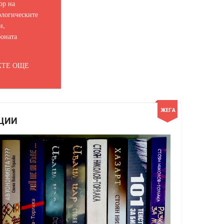
ор на
логическите
и,
оната
ТЕ ОЩЕ
ЦИИ