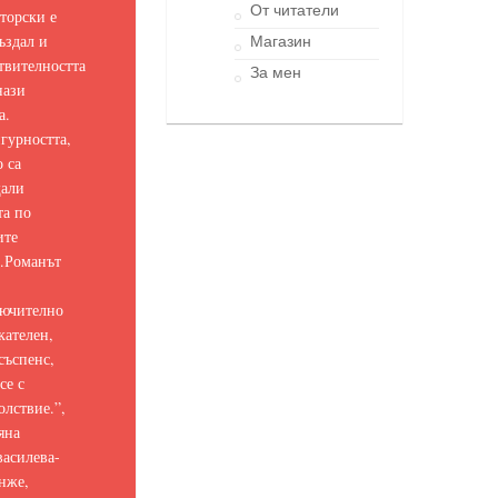
От читатели
торски е
ъздал и
Магазин
твителността
За мен
нази
а.
гурността,
о са
щали
та по
ите
.
Романът
ючително
кателен,
съспенс,
се с
олствие.
”,
яна
асилева-
нже,