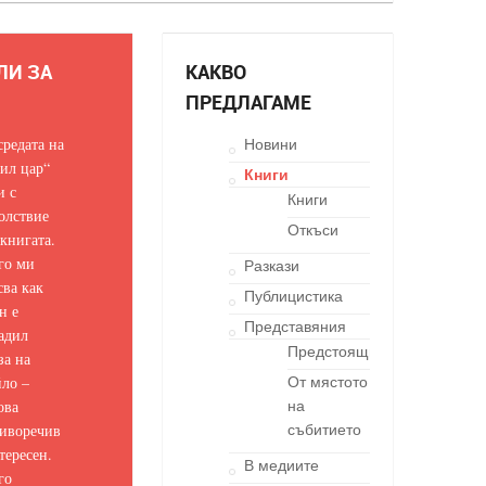
ЛИ ЗА
КАКВО
ПРЕДЛАГАМЕ
средата на
Новини
ил цар“
Книги
и с
Книги
олствие
Откъси
 книгата.
го ми
Разкази
сва как
Публицистика
н е
Представяния
адил
Предстоящи
за на
ло –
От мястото
ова
на
иворечив
събитието
тересен.
В медиите
го