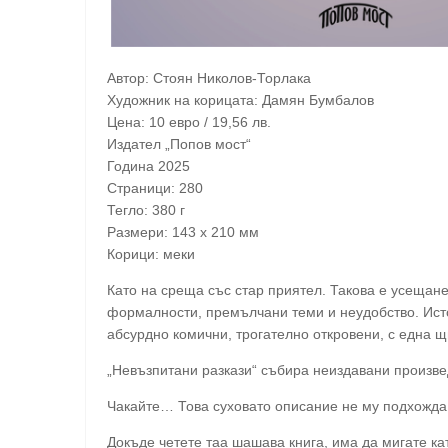
Автор: Стоян Николов-Торлака
Художник на корицата: Дамян Бумбалов
Цена: 10 евро / 19,56 лв.
Издател „Попов мост“
Година 2025
Страници: 280
Тегло: 380 г
Размери: 143 x 210 мм
Корици: меки
Като на среща със стар приятел. Такова е усещане
формалности, премълчани теми и неудобство. Исто
абсурдно комични, трогателно откровени, с една щ
„Невъзпитани разкази“ събира неиздавани произв
Чакайте… Това суховато описание не му подхожд
Докъде четете таа шашава книга, има да мигате ка