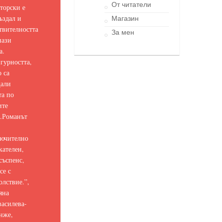
От читатели
торски е
ъздал и
Магазин
твителността
За мен
нази
а.
гурността,
о са
щали
та по
ите
.
Романът
ючително
кателен,
съспенс,
се с
олствие.
”,
яна
асилева-
нже,