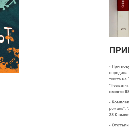
ПРИ
-
При пок
поредица п
текста на 
"Невъзпита
вместо 98
- Комплек
романь", 
28
€
вмес
-
Отстъпк