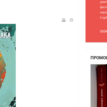
докт
фило
наук
Сорб
ВИЖ
ПРОМО