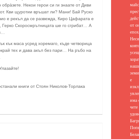
майс
о обрàзете. Некои герои си ги знаате от Диви
прес
вот. Кви щуротии връшат ли? Мани! Бай Руско
дейс
ивио е рекъл да се развежда, Киро Цафарата е
от о
с, Герко Скоросмрътницата ше го сгрибат… А
епох
ан…
Неси
к кък маса усред хоремаго, къде четворица
коят
окрай тех и дава акъл без пари… На ръбо на
усе
.
хора
наш
Улазайте!
земи
е
изкл
 останали книги от Стоян Николов-Торлака
увле
има 
чете 
удов
Багр
Попв
Бела