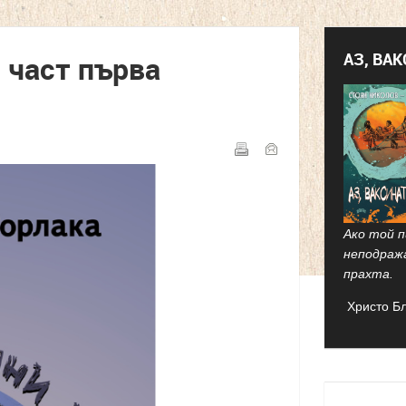
АЗ, ВА
 част първа
Ако той п
неподраж
прахта.
Христо Б