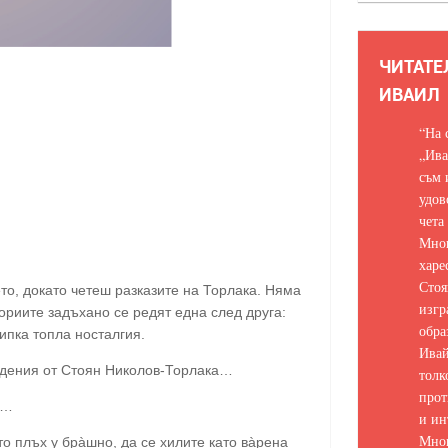
ЧИТАТЕ
ИВАИЛ
“На 
„Ива
съм 
удов
чета
Мно
харе
Стоя
то, докато четеш разказите на Торлака. Няма
изгр
риите задъхано се редят една след друга:
обра
ипка топла носталгия.
Ивай
едения от Стоян Николов-Торлака…
толк
прот
а…
и ин
Мно
то плъх у брàшно, да се хилите като вàрена