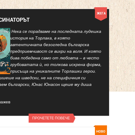
КСИНАТОРЪТ
Нека се порадваме на последната лудешка
история на Торлака, в която
автентичната безогледна българска
предприемчивост се вихри на воля. И която
бива победена само от любовта – в често
грубоватата ѝ, но толкова искрена форма,
присъща на уникалните Торлашки герои.
ишеше на шведски, не на специфичния си
аем български, Юнас Юнасон щеше му диша
лажев
ПРОЧЕТЕТЕ ПОВЕЧЕ