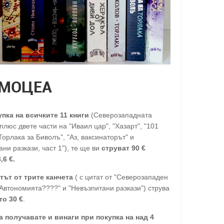
МОЦЕА
упка на всичките 11 книги
(Северозападната
люс двете части на "Иваил цар", "Хазарт", "101
Торлака за Биволъ", "Аз, ваксинаторът" и
ни разкази, част 1"), те ще ви
струват 90 €
,6 €.
тът от трите канчета
( с цитат от "Северозападен
"Автономията????" и "Невъзпитани разкази") струва
то 30
€
.
а получавате и винаги при покупка на над 4