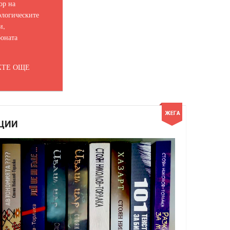
ор на
логическите
и,
оната
ТЕ ОЩЕ
ЦИИ