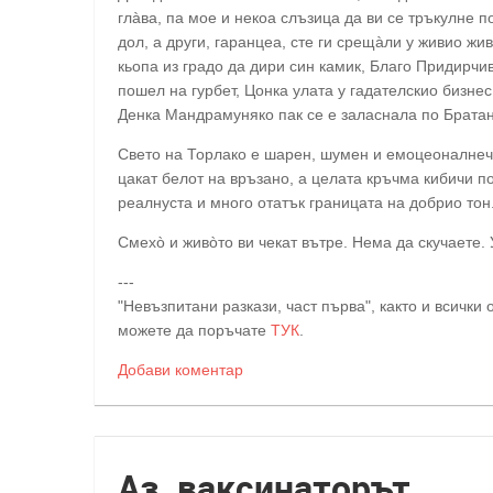
глàва, па мое и некоа слъзица да ви се тръкулне п
дол, а други, гаранцеа, сте ги срещàли у живио жи
кьопа из градо да дири син камик, Благо Придирч
пошел на гурбет, Цонка улата у гадателскио бизне
Денка Мандрамуняко пак се е заласнала по Брат
Свето на Торлако е шарен, шумен и емоцеоналнечъ
цакат белот на връзано, а целата кръчма кибичи п
реалнуста и много отатък границата на добрио тон
Смехò и живòтo ви чекат вътре. Нема да скучаете. 
---
"Невъзпитани разкази, част първа", както и всички
можете да поръчате
ТУК
.
Добави коментар
Аз, ваксинаторът