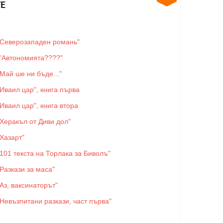
Е
"Северозападен романь"
"Автономията????"
"Май ше ни бъде..."
"Иваил цар", книга първа
"Иваил цар", книга втора
"Херакъл от Диви дол"
"Хазарт"
"101 текста на Торлака за Биволъ"
"Разкази за маса"
"Аз, ваксинаторът"
"Невъзпитани разкази, част първа"