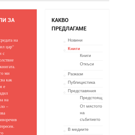
ЛИ ЗА
КАКВО
ПРЕДЛАГАМЕ
средата на
Новини
ил цар“
Книги
и с
Книги
олствие
Откъси
 книгата.
го ми
Разкази
сва как
Публицистика
н е
Представяния
адил
Предстоящи
за на
ло –
От мястото
ова
на
иворечив
събитието
тересен.
В медиите
го