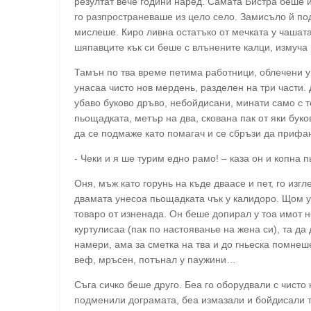
резултат вече години наред. Самата Бистра беше 
го разпространеваше из цело село. Замисъло й под
мислеше. Киро ливна остатъко от мечката у чашата
шяпавците кък си беше с влънените калци, измуча 
Тамън по тва време петима работници, облечени у
унасаа чисто нов мердень, разделен на три части.
убаво буково дръво, небойдисани, минати само с 
пьощадката, метър на два, скована пак от яки буко
да се подмаже като помагач и се сбръзи да прифан
- Чеки и я ше турим едно рамо! – каза он и копна 
Оня, мъж като горунь на къде дваасе и пет, го изг
двамата унесоа пьощадката чък у калидоро. Щом 
товаро от изненада. Он беше допирал у тоа имот н
куртулисаа (пак по настояванье на жена си), та д
намери, ама за сметка на тва и до гньеска помнеш
веф, мръсен, потънал у паужини…
Съга сичко беше друго. Беа го оборудвали с чисто
подменили дограмата, беа измазали и бойдисали т