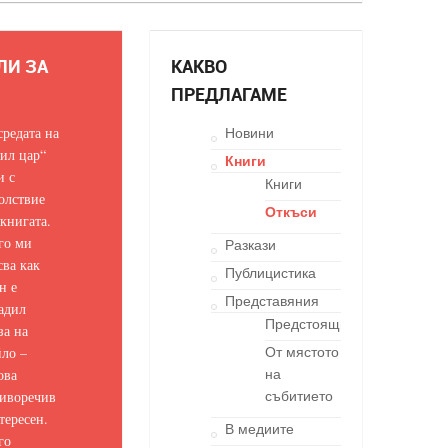
ЛИ ЗА
КАКВО
ПРЕДЛАГАМЕ
средата на
Новини
ил цар“
Книги
и с
Книги
олствие
Откъси
 книгата.
го ми
Разкази
сва как
Публицистика
н е
Представяния
адил
Предстоящи
за на
ло –
От мястото
ова
на
иворечив
събитието
тересен.
В медиите
го