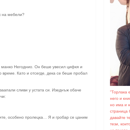
ж на мебели?
е манко Негоднио. Он беше увесил цифкя и
 време. Като и отсегде, дека се беше пробал
заапали сливи у устата си. Изеднъж обаче
"Торлака 
чи:
него и кн
но има и 
страница 
шите, особено пролецка… Я и гробар се цаним
давайте т
тези, коит