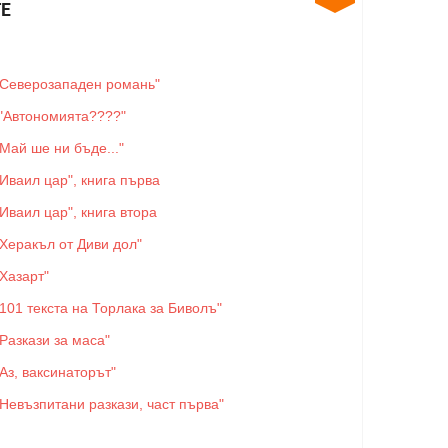
Е
"Северозападен романь"
"Автономията????"
"Май ше ни бъде..."
"Иваил цар", книга първа
"Иваил цар", книга втора
"Херакъл от Диви дол"
"Хазарт"
"101 текста на Торлака за Биволъ"
"Разкази за маса"
"Аз, ваксинаторът"
"Невъзпитани разкази, част първа"