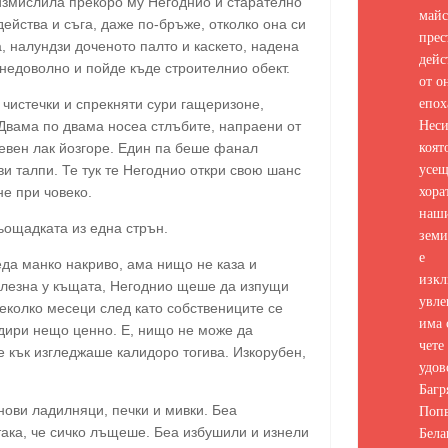
измислила прекоро му Негоднио и старателно
майс
ейства и съга, даже по-бръже, отколко она си
прес
, налундзи доченото палто и каскето, надена
дейс
недоволно и пойде къде строителнио обект.
от о
епох
 чистечки и спрекняти сури гащеризоне,
Неси
 Двама по двама носеа стлъбите, напраени от
коят
тевен лак йозгоре. Един па беше фанал
усе
ви талпи. Те тук те Негоднио откри свою шанс
хора
е при човеко.
наш
пьощадката из една стрън.
земи
е
леда манко накриво, ама нищо не каза и
изкл
улезна у къщата, Негоднио щеше да изпущи
увле
еколко месеци след като собствениците се
има 
а дири нещо ценно. Е, нищо не може да
чете 
е кък изгледжаше калидоро тогива. Изкорубен,
удов
Багр
Попв
 нови ладилняци, печки и мивки. Беа
Бела
ака, че сичко лъщеше. Беа избушили и изнели