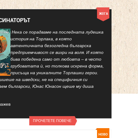
КСИНАТОРЪТ
Нека се порадваме на последната лудешка
история на Торлака, в която
автентичната безогледна българска
предприемчивост се вихри на воля. И която
бива победена само от любовта – в често
грубоватата ѝ, но толкова искрена форма,
присъща на уникалните Торлашки герои.
ишеше на шведски, не на специфичния си
аем български, Юнас Юнасон щеше му диша
лажев
ПРОЧЕТЕТЕ ПОВЕЧЕ