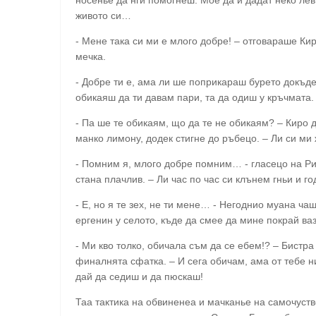
живото си…
- Мене така си ми е млого добре! – отговараше Ки
мечка.
- Добре ти е, ама ли ше поприкараш бурето докъд
обикаяш да ти давам пари, та да одиш у кръчмата.
- Па ше те обикаям, що да те не обикаям? – Киро
манко лимону, додек стигне до ръбецо. – Ли си ми
- Помним я, млого добре помним… - гласецо на Р
стана плачлив. – Ли час по час си клънем гньи и г
- Е, но я те зех, не ти мене… - Негоднио муана ч
ергенин у селото, къде да смее да мине покрай ва
- Ми кво толко, обичала съм да се ебем!? – Бистра
финалнята сфатка. – И сега обичам, ама от тебе н
дай да седиш и да пюскаш!
Таа тактика на обвиненеа и мачканье на самочуст