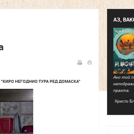
АЗ, ВА
а
Ако той п
, "КИРО НЕГОДНИО ТУРА РЕД ДОМАСКА"
неподраж
прахта.
Христо Б