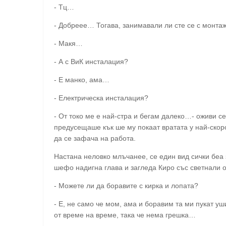
- Тц…
- Добреее… Тогава, занимавали ли сте се с монта
- Макя…
- А с ВиК инсталация?
- Е манко, ама…
- Електрическа инсталация?
- От токо ме е най-стра и бегам далеко…- оживи с
предусещаше кък ше му покаат вратата у най-скоро
да се зафача на работа.
Настана неловко млъчанее, се един вид сички беа 
шефо надигна глава и загледа Киро със светнали о
- Можете ли да боравите с кирка и лопата?
- Е, не само че мом, ама и боравим та ми пукат у
от време на време, така че нема грешка…