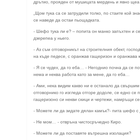
дрътио, прояден от мушицата мердень и явно щеа 
„Щом тука са се затрудили толко, по стаите кой зна
се наведе да остаи пьощадката.
- Шефо тука ли е? – попита он манко запъхтен и се
дзерепеа у ньего.
- Аз съм отговорникът на строителния обект, госп
на къде педесе, с оранжав гащеризон и оранжава к
- Я се чудех, да го еба… - Негоднио почна да се п
нема и неква работа като за мене, да го еба…
- Ами, нека видим какво ни е останало да свършим
отговорнико го изгледа отгоре додоле, се едно се 
гащеризоно си некви скици и чертежи, намръщи се 
- Можете ли да зидате дялан камък?- пита шефо с
- Не мом… - отвръна чистосръчедно Киро.
- Можете ли да поставяте вътрешна изолация?