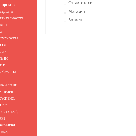
От читатели
торски е
ъздал и
Магазин
твителността
За мен
нази
а.
гурността,
о са
щали
та по
ите
.
Романът
ючително
кателен,
съспенс,
се с
олствие.
”,
яна
асилева-
нже,