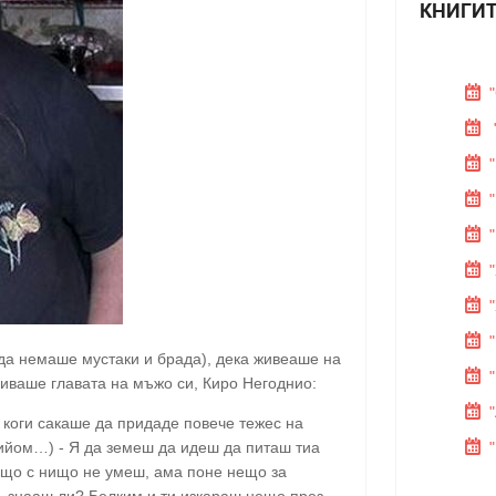
КНИГИТ
о да немаше мустаки и брада), дека живеаше на
биваше главата на мъжо си, Киро Негоднио:
е коги сакаше да придаде повече тежес на
рийом…) - Я да земеш да идеш да питаш тиа
нищо с нищо не умеш, ама поне нещо за
в, знааш ли? Белким и ти изкараш нещо през