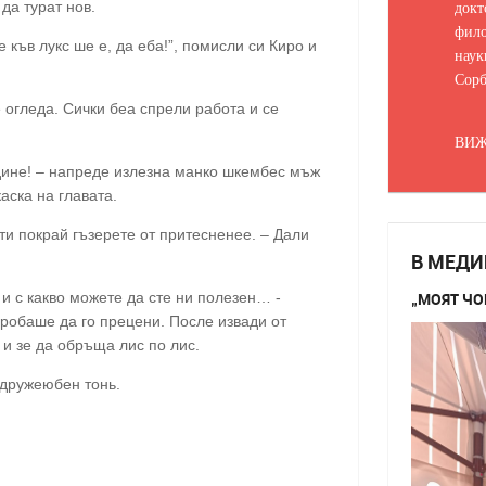
докт
да турат нов.
фило
е къв лукс ше е, да еба!”, помисли си Киро и
наук
Сорб
 огледа. Сички беа спрели работа и се
ВИЖ
одине! – напреде излезна манко шкембес мъж
аска на главата.
оти покрай гъзерете от притесненее. – Дали
В МЕДИ
 и с какво можете да сте ни полезен… -
„МОЯТ ЧО
пробаше да го прецени. После извади от
и зе да обръща лис по лис.
 дружеюбен тонь.