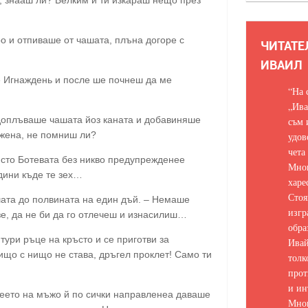
ро и отпиваше от чашата, плъна догоре с
ЧИТАТЕ
ИВАИЛ
е Игнаждень и после ше почнеш да ме
“На 
„Ива
 доплъваше чашата йоз каната и добавиняше
съм 
 жена, не помниш ли?
удов
чета
исто Ботевата без никво предупрежденее
Мно
одини къде те зех…
харе
Стоя
ашата до полвината на един дъй. – Немаше
изгр
зе, да не би да го отлечеш и изнасилиш…
обра
 тури ръце на кръсто и се приготви за
Ивай
ищо с нищо не става, дръгел проклет! Само ти
толк
прот
и ин
веето на мъжо й по сички направленеа даваше
Мно