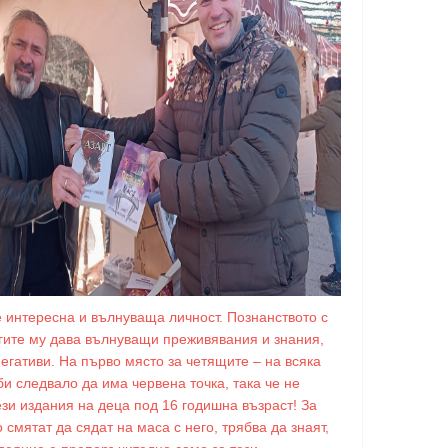
е интересна и вълнуваща личност. Познанството с
игите му дава вълнуващи преживявания и знания,
негативи. На първо място за четящите – на всяка
би следвало да има червена точка, така че не
ези издания на деца под 16 годишна възраст! За
о смятат да сядат на маса с него, трябва да знаят,