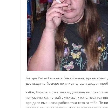
Бистра Ристо Ботевата (така й викаа, що не е кат
две къщи по-йозгоре по улицата, цела дзаран про
- Абе, Кириле, - (она така му думаше на плъно им
приказкята си; но май сички жени използват тоа п
ора дали има неква работа така като за тебе. Ти 
носенье да нги помогнеш. Мое да и дадат неко ле