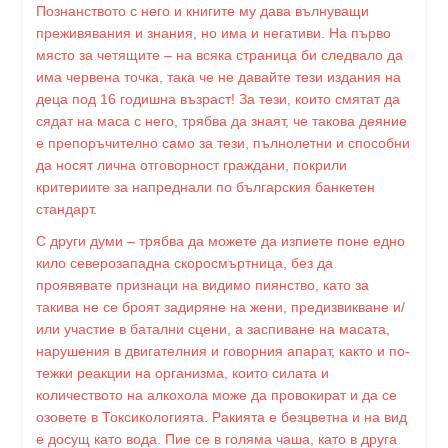
Познанството с него и книгите му дава вълнуващи
преживявания и знания, но има и негативи. На първо
място за четящите – на всяка страница би следвало да
има червена точка, така че не давайте тези издания на
деца под 16 годишна възраст! За тези, които смятат да
сядат на маса с него, трябва да знаят, че такова деяние
е препоръчително само за тези, пълнолетни и способни
да носят лична отговорност граждани, покрили
критериите за напреднали по българския банкетен
стандарт.
С други думи – трябва да можете да изпиете поне едно
кило северозападна скоросмъртница, без да
проявявате признаци на видимо пиянство, като за
такива не се броят задиряне на жени, предизвикване и/
или участие в батални сцени, а заспиване на масата,
нарушения в двигателния и говорния апарат, както и по-
тежки реакции на организма, които силата и
количеството на алкохола може да провокират и да се
озовете в Токсикологията. Ракията е безцветна и на вид
е досущ като вода. Пие се в голяма чаша, като в друга