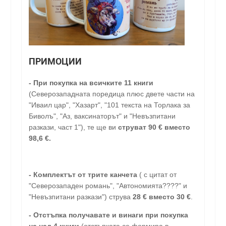
ПРИМОЦИИ
- При покупка на всичките 11 книги
(Северозападната поредица плюс двете части на
"Иваил цар", "Хазарт", "101 текста на Торлака за
Биволъ", "Аз, ваксинаторът" и "Невъзпитани
разкази, част 1"), те ще ви
струват 90 € вместо
98,6 €.
- Комплектът от трите канчета
( с цитат от
"Северозападен романь", "Автономията????" и
"Невъзпитани разкази") струва
28
€
вместо 30
€
.
-
Отстъпка получавате и винаги при покупка
на над 4 книги
(отстъпката се формира в