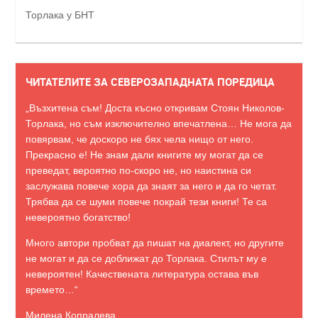
Торлака у БНТ
ЧИТАТЕЛИТЕ ЗА СЕВЕРОЗАПАДНАТА ПОРЕДИЦА
„Възхитена съм! Доста късно откривам Стоян Николов-
Торлака, но съм изключително впечатлена… Не мога да
повярвам, че доскоро не бях чела нищо от него.
Прекрасно е! Не знам дали книгите му могат да се
преведат, вероятно по-скоро не, но наистина си
заслужава повече хора да знаят за него и да го четат.
Трябва да се шуми повече покрай тези книги! Те са
невероятно богатство!
Много автори пробват да пишат на диалект, но другите
не могат и да се доближат до Торлака. Стилът му е
невероятен! Качествената литература остава във
времето…“
Милена Копралева