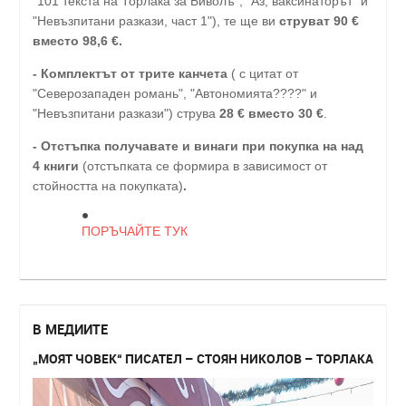
"101 текста на Торлака за Биволъ", "Аз, ваксинаторът" и
"Невъзпитани разкази, част 1"), те ще ви
струват 90 €
вместо 98,6 €.
- Комплектът от трите канчета
( с цитат от
"Северозападен романь", "Автономията????" и
"Невъзпитани разкази") струва
28
€
вместо 30
€
.
-
Отстъпка получавате и винаги при покупка на над
4 книги
(отстъпката се формира в зависимост от
стойността на покупката)
.
ПОРЪЧАЙТЕ ТУК
В МЕДИИТЕ
„МОЯТ ЧОВЕК“ ПИСАТЕЛ – СТОЯН НИКОЛОВ – ТОРЛАКА