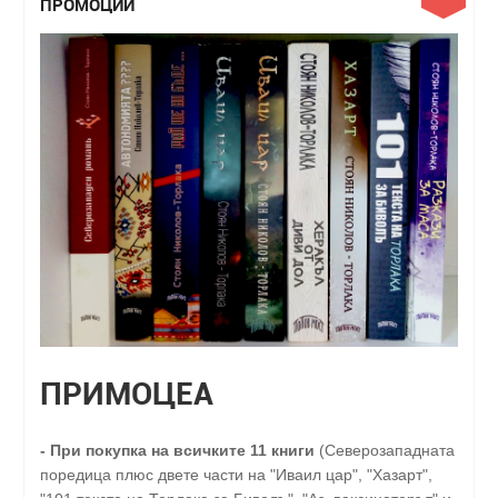
ПРОМОЦИИ
ПРИМОЦЕА
-
При покупка на всичките 11 книги
(Северозападната
поредица плюс двете части на "Иваил цар", "Хазарт",