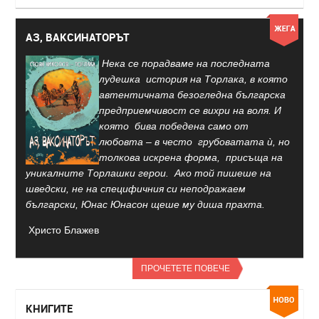
АЗ, ВАКСИНАТОРЪТ
Нека се порадваме на последната
лудешка история на Торлака, в която
автентичната безогледна българска
предприемчивост се вихри на воля. И
която бива победена само от
любовта – в често грубоватата ѝ, но
толкова искрена форма, присъща на
уникалните Торлашки герои. Ако той пишеше на
шведски, не на специфичния си неподражаем
български, Юнас Юнасон щеше му диша прахта.
Христо Блажев
ПРОЧЕТЕТЕ ПОВЕЧЕ
КНИГИТЕ