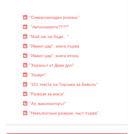
"Северозападен романь"
"Автономията????"
"Май ше ни бъде..."
"Иваил цар", книга първа
"Иваил цар", книга втора
"Херакъл от Диви дол"
"Хазарт"
"101 текста на Торлака за Биволъ"
"Разкази за маса"
"Аз, ваксинаторът"
"Невъзпитани разкази, част първа"