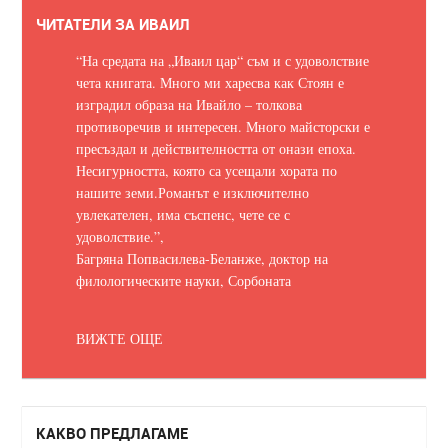
ЧИТАТЕЛИ ЗА ИВАИЛ
“На средата на „Иваил цар“ съм и с удоволствие
чета книгата. Много ми харесва как Стоян е
изградил образа на Ивайло – толкова
противоречив и интересен. Много майсторски е
пресъздал и действителността от онази епоха.
Несигурността, която са усещали хората по
нашите земи.
Романът е изключително
увлекателен, има съспенс, чете се с
удоволствие.
”,
Багряна Попвасилева-Беланже, доктор на
филологическите науки, Сорбоната
ВИЖТЕ ОЩЕ
КАКВО ПРЕДЛАГАМЕ