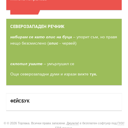
ВИЖТЕ ОЩЕ
СЕВЕРОЗАПАДЕН РЕЧНИК
набирам се като глис на буца
– упорит съм, но правя
нещо безсмислено (
глис
- червей)
склопил ушите
– умърлушил се
Още северозападни думи и изрази вижте
тук.
ФЕЙСБУК
© © 2026 Торлака. Всички права запазени.
Джумла!
е безплатен софтуер под
ГНУ/