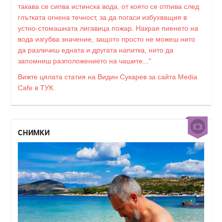
такава се сипва истинска вода, от която се отпива след
глътката огнена течност, за да погаси избухващия в
устно-стомашната лигавица пожар. Накрая пиенето на
вода изгубва значение, защото просто не можеш нито
да различиш едната и другата напитка, нито да
запомниш разположението на чашите..."
Вижте цялата статия на Видин Сукарев за сайта Media
Cafe в ТУК.
СНИМКИ