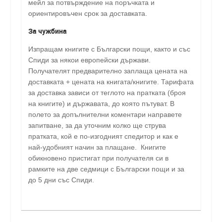
мейл за потвърждение на поръчката и
ориентировъчен срок за доставката.
За чужбина
Изпращам книгите с Български пощи, както и със
Спиди за някои европейски държави.
Получателят предварително заплаща цената на
доставката + цената на книгата/книгите. Тарифата
за доставка зависи от теглото на пратката (броя
на книгите) и държавата, до която пътуват. В
полето за допълнителни коментари направете
запитване, за да уточним колко ще струва
пратката, кой е по-изгодният спедитор и как е
най-удобният начин за плащане. Книгите
обикновено пристигат при получателя си в
рамките на две седмици с Български пощи и за
до 5 дни със Спиди.