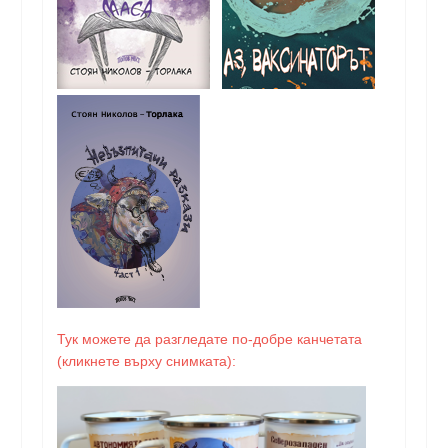
Тук можете да разгледате по-добре канчетата
(кликнете върху снимката):