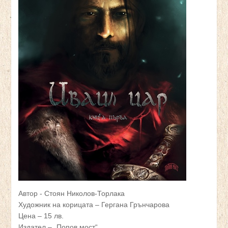
Автор - Стоян Николов-Торлака
Художник на корицата – Гергана Грънчарова
Цена – 15 лв.
Издател – „Попов мост“