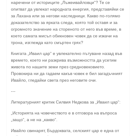
наречени от историците „Лъжеивайловци“? Те се
опитват да увлекат народната енергия, представяйки се
за Лахана или за негови наследници. Какво по-голямо
доказателство за ярката следа, която той оставя и за
огромното значение на стореното от него във време, в
което самата мисъл обикновен човек да се изкачи на
трона, изглежда като смъртен грях?
Книгата „Иваил цар“ е увлекателно пътуване назад във
времето, което ни разкрива възможността да усетим
живота по нашите земи през средновековието.
Провокира ни да гадаем какъв човек е бил загадъчният
Ивайло, гледайки света през неговите очи.
---
Литературният критик Силвия Недкова за „Иваил цар“:
„Историята на човечеството е в отговора на въпроса
„защо“, а не на „какво“.
Ивайло свинарят, Бърдоквата, селският цар е една от