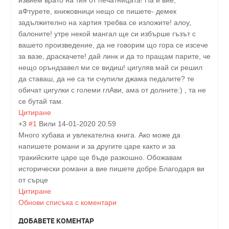
извием врато на тия от печатницата! Па и вие,
аФтурете, книжовници нещо се пишете- демек
задължително на хартия требва се изложите! алоу,
балоните! утре некой мангал ще си избърше гъзът с
вашето произведение, да не говорим що гора се изсече
за вазе, драскачете! дай линк и да то пращам парите, че
нещо оръндзавел ми се видиш! цигуляв май си решил
да ставаш, да не са ти счупили джама педалите? те
обичат цигулки с големи глАви, ама от долните:) , та не
се бутай там.
Цитиране
+3
#1
Вили
14-01-2020 20:59
Много хубава и увлекателна книга. Ако може да
напишете романи и за другите царе както и за
тракийските царе ще бъде разкошно. Обожавам
исторически романи а вие пишете добре.Благодаря ви
от сърце
Цитиране
Обнови списъка с коментари
ДОБАВЕТЕ КОМЕНТАР