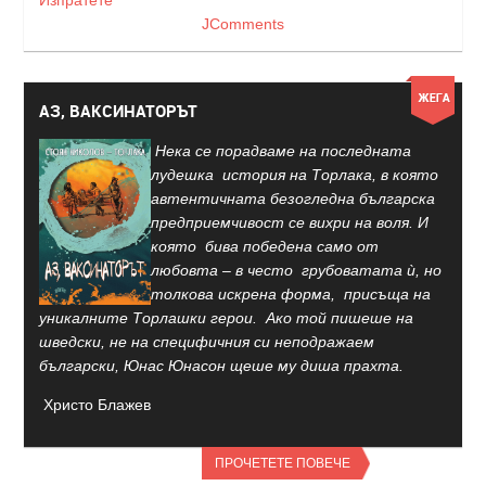
Изпратете
JComments
АЗ, ВАКСИНАТОРЪТ
Нека се порадваме на последната
лудешка история на Торлака, в която
автентичната безогледна българска
предприемчивост се вихри на воля. И
която бива победена само от
любовта – в често грубоватата ѝ, но
толкова искрена форма, присъща на
уникалните Торлашки герои. Ако той пишеше на
шведски, не на специфичния си неподражаем
български, Юнас Юнасон щеше му диша прахта.
Христо Блажев
ПРОЧЕТЕТЕ ПОВЕЧЕ