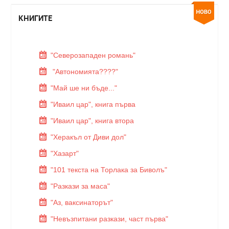
КНИГИТЕ
"Северозападен романь"
"Автономията????"
"Май ше ни бъде..."
"Иваил цар", книга първа
"Иваил цар", книга втора
"Херакъл от Диви дол"
"Хазарт"
"101 текста на Торлака за Биволъ"
"Разкази за маса"
"Аз, ваксинаторът"
"Невъзпитани разкази, част първа"