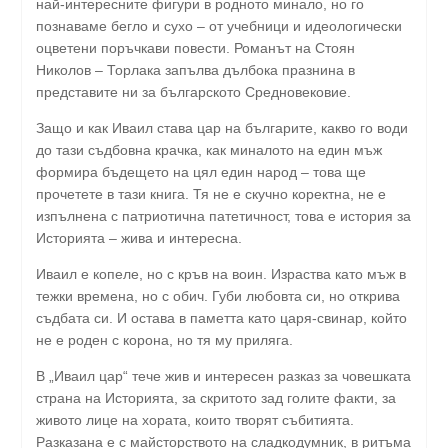
най-интересните фигури в родното минало, но го
познаваме бегло и сухо – от учебници и идеологически
оцветени поръчкави повести. Романът на Стоян
Николов – Торлака запълва дълбока празнина в
представите ни за българското Средновековие.
Защо и как Иваил става цар на българите, какво го води
до тази съдбовна крачка, как миналото на един мъж
формира бъдещето на цял един народ – това ще
прочетете в тази книга. Тя не е скучно коректна, не е
изпълнена с патриотична патетичност, това е история за
Историята – жива и интересна.
Иваил е копеле, но с кръв на воин. Израства като мъж в
тежки времена, но с обич. Губи любовта си, но открива
съдбата си. И остава в паметта като царя-свинар, който
не е роден с корона, но тя му приляга.
В „Иваил цар“ тече жив и интересен разказ за човешката
страна на Историята, за скритото зад голите факти, за
живото лице на хората, които творят събитията.
Разказана е с майсторството на сладкодумник, в ритъма