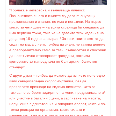
"Торлака е интересна и вълнуваща личност.
Познанството с него и книгите му дава вълнуващи
преживявания и знания, но има и негативи. На първо
място за четящите – на всяка страница би следвало да
има червена точка, така че не давайте тези издания на
деца под 16 годишна възраст! За тези, които смятат да
сядат на маса с него, трябва да знаят, че такова деяние
е препоръчително само за тези, пълнолетни и способни
да носят лична отговорност граждани, покрили
критериите за напреднали по българския банкетен
стандарт.
С други думи – трябва да можете да изпиете поне едно
кило северозападна скоросмъртница, без да
проявявате признаци на видимо пиянство, като за
такива не се броят задиряне на жени, предизвикване и/
или участие в батални сцени, а заспиване на масата,
нарушения в двигателния и говорния апарат, както и по-
тежки реакции на организма, които силата и
количеството на алкохола може да провокират и да се