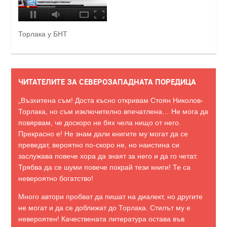
Торлака у БНТ
ЧИТАТЕЛИТЕ ЗА СЕВЕРОЗАПАДНАТА ПОРЕДИЦА
„Възхитена съм! Доста късно откривам Стоян Николов-
Торлака, но съм изключително впечатлена… Не мога да
повярвам, че доскоро не бях чела нищо от него.
Прекрасно е! Не знам дали книгите му могат да се
преведат, вероятно по-скоро не, но наистина си
заслужава повече хора да знаят за него и да го четат.
Трябва да се шуми повече покрай тези книги! Те са
невероятно богатство!
Много автори пробват да пишат на диалект, но другите
не могат и да се доближат до Торлака. Стилът му е
невероятен! Качествената литература остава във