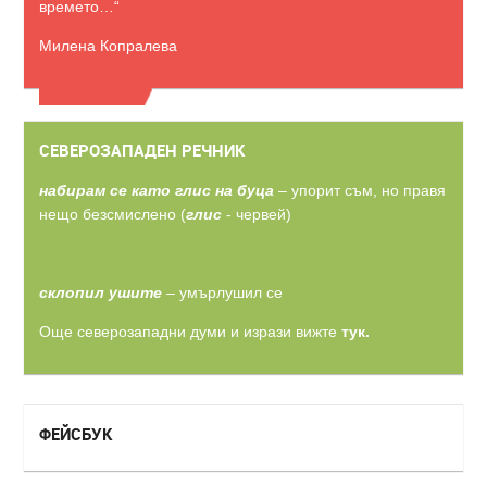
времето…“
Милена Копралева
ВИЖТЕ ОЩЕ
СЕВЕРОЗАПАДЕН РЕЧНИК
набирам се като глис на буца
– упорит съм, но правя
нещо безсмислено (
глис
- червей)
склопил ушите
– умърлушил се
Още северозападни думи и изрази вижте
тук.
ФЕЙСБУК