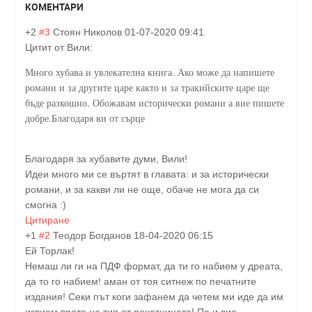
КОМЕНТАРИ
+2
#3
Стоян Николов
01-07-2020 09:41
Цитит от Вили:
Много хубава и увлекателна книга. Ако може да напишете
романи и за другите царе както и за тракийските царе ще
бъде разкошно. Обожавам исторически романи а вие пишете
добре.Благодаря ви от сърце
Благодаря за хубавите думи, Вили!
Идеи много ми се въртят в главата: и за исторически
романи, и за какви ли не още, обаче не мога да си
смогна :)
Цитиране
+1
#2
Теодор Богданов
18-04-2020 06:15
Ей Торлак!
Немаш ли ги на ПДФ формат, да ти го набием у дреата,
да то го набием! аман от тоя ситнеж по печатните
издания! Секи път коги зафанем да четем ми иде да им