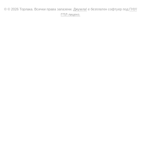
© © 2026 Торлака. Всички права запазени.
Джумла!
е безплатен софтуер под
ГНУ/
ГПЛ лиценз.