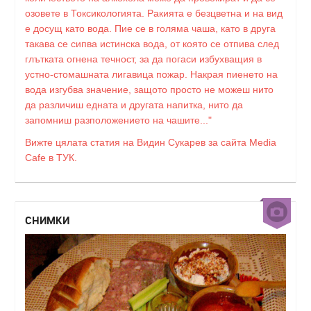
озовете в Токсикологията. Ракията е безцветна и на вид
е досущ като вода. Пие се в голяма чаша, като в друга
такава се сипва истинска вода, от която се отпива след
глътката огнена течност, за да погаси избухващия в
устно-стомашната лигавица пожар. Накрая пиенето на
вода изгубва значение, защото просто не можеш нито
да различиш едната и другата напитка, нито да
запомниш разположението на чашите..."
Вижте цялата статия на Видин Сукарев за сайта Media
Cafe в ТУК.
СНИМКИ