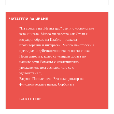
ЧИТАТЕЛИ ЗА ИВАИЛ
“На средата на „Иваил цар“ съм и с удоволствие
чета книгата. Много ми харесва как Стоян е
изградил образа на Ивайло – толкова
противоречив и интересен. Много майсторски е
пресъздал и действителността от онази епоха.
Несигурността, която са усещали хората по
нашите земи.
Романът е изключително
увлекателен, има съспенс, чете се с
удоволствие.
”,
Багряна Попвасилева-Беланже, доктор на
филологическите науки, Сорбоната
ВИЖТЕ ОЩЕ