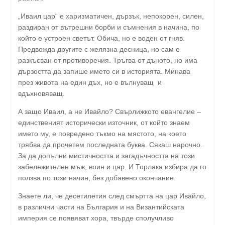
„Иваил цар“ е харизматичен, дързък, непокорен, силен,
раздиран от вътрешни борби и съмнения в начина, по
който е устроен светът. Обича, но е воден от гняв.
Предвожда другите с желязна десница, но сам е
разкъсван от противоречия. Тръгва от дъното, но има
дързостта да запише името си в историята. Минава
през живота на един дъх, но е вълнуващ и
вдъхновяващ.
А защо Иваил, а не Ивайло? Свърлижкото евангелие –
единственият исторически източник, от който знаем
името му, е повредено тъкмо на мястото, на което
трябва да прочетем последната буква. Сякаш нарочно.
За да допълни мистичността и загадъчността на този
забележителен мъж, воин и цар. И Торлака избира да го
ползва по този начин, без добавено окончание.
Знаете ли, че десетилетия след смъртта на цар Ивайло,
в различни части на България и на Византийската
империя се появяват хора, твърде сполучливо