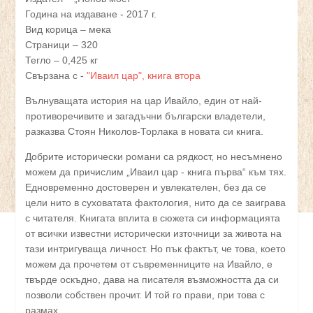
Година на издаване - 2017 г.
Вид корица – мека
Страници – 320
Тегло – 0,425 кг
Свързана с -
"Иваил цар", книга втора
Вълнуващата история на цар Ивайло, един от най-
противоречивите и загадъчни български владетели,
разказва Стоян Николов-Торлака в новата си книга.
Добрите исторически романи са рядкост, но несъмнено
можем да причислим „Иваил цар - книга първа“ към тях.
Едновременно достоверен и увлекателен, без да се
цели нито в суховатата фактология, нито да се заиграва
с читателя. Книгата вплита в сюжета си информацията
от всички известни исторически източници за живота на
тази интригуваща личност. Но пък фактът, че това, което
можем да прочетем от съвременниците на Ивайло, е
твърде оскъдно, дава на писателя възможността да си
позволи собствен прочит. И той го прави, при това с
размах.