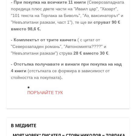
-
При покупка на всичките 11 книги
(Северозападната
поредица плюс двете части на "Иваил цар", "Хазарт",
"101 текста на Торлака за Биволъ", "Аз, ваксинаторът" и
"Невъзпитани разкази, част 1"), те ще ви
струват 90 €
вместо 98,6 €.
- Комплектът от трите канчета
( с цитат от
"Северозападен романь", "Автономията????" и
"Невъзпитани разкази") струва
28
€
вместо 30
€
.
-
Отстъпка получавате и винаги при покупка на над
4 книги
(отстъпката се формира в зависимост от
стойността на покупката)
.
ПОРЪЧАЙТЕ ТУК
В МЕДИИТЕ
„МОЯТ ЧОВЕК“ ПИСАТЕЛ – СТОЯН НИКОЛОВ – ТОРЛАКА