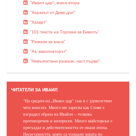
"Иваил цар", книга втора
"Херакъл от Диви дол"
"Хазарт"
"101 текста на Торлака за Биволъ"
"Разкази за маса"
"Аз, ваксинаторът"
"Невъзпитани разкази, част първа"
ЧИТАТЕЛИ ЗА ИВАИЛ
“На средата на „Иваил цар“ съм и с удоволствие
чета книгата. Много ми харесва как Стоян е
изградил образа на Ивайло – толкова
противоречив и интересен. Много майсторски е
пресъздал и действителността от онази епоха.
Несигурността, която са усещали хората по