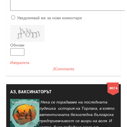
Уведомявай ме за нови коментари
Обнови
Изпратете
JComments
АЗ, ВАКСИНАТОРЪТ
Нека се порадваме на последната
лудешка история на Торлака, в която
автентичната безогледна българска
предприемчивост се вихри на воля. И