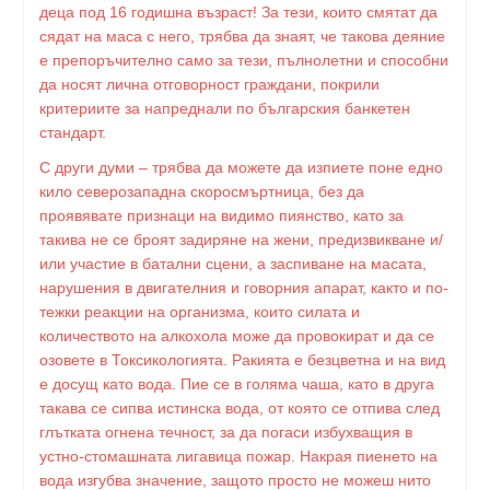
деца под 16 годишна възраст! За тези, които смятат да
сядат на маса с него, трябва да знаят, че такова деяние
е препоръчително само за тези, пълнолетни и способни
да носят лична отговорност граждани, покрили
критериите за напреднали по българския банкетен
стандарт.
С други думи – трябва да можете да изпиете поне едно
кило северозападна скоросмъртница, без да
проявявате признаци на видимо пиянство, като за
такива не се броят задиряне на жени, предизвикване и/
или участие в батални сцени, а заспиване на масата,
нарушения в двигателния и говорния апарат, както и по-
тежки реакции на организма, които силата и
количеството на алкохола може да провокират и да се
озовете в Токсикологията. Ракията е безцветна и на вид
е досущ като вода. Пие се в голяма чаша, като в друга
такава се сипва истинска вода, от която се отпива след
глътката огнена течност, за да погаси избухващия в
устно-стомашната лигавица пожар. Накрая пиенето на
вода изгубва значение, защото просто не можеш нито