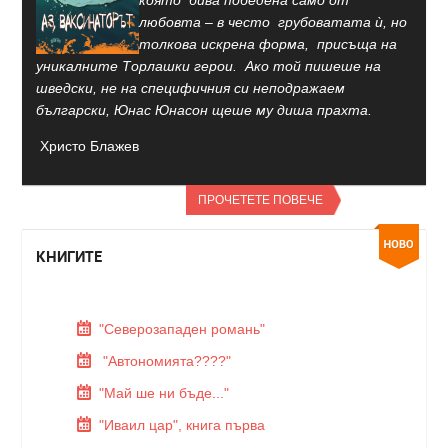
която бива победена само от
любовта – в често грубоватата ѝ, но
толкова искрена форма, присъща на
уникалните Торлашки герои. Ако той пишеше на
шведски, не на специфичния си неподражаем
български, Юнас Юнасон щеше му диша прахта.
Христо Блажев
ПРОЧЕТЕТЕ ПОВЕЧЕ
КНИГИТЕ
"Северозападен романь"
"Автономията????"
"Май ше ни бъде..."
"Иваил цар", книга първа