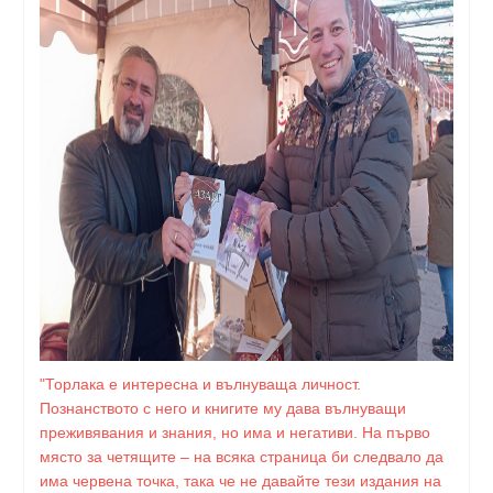
"Торлака е интересна и вълнуваща личност.
Познанството с него и книгите му дава вълнуващи
преживявания и знания, но има и негативи. На първо
място за четящите – на всяка страница би следвало да
има червена точка, така че не давайте тези издания на