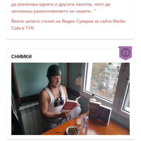
да различиш едната и другата напитка, нито да
запомниш разположението на чашите..."
Вижте цялата статия на Видин Сукарев за сайта Media
Cafe в ТУК.
СНИМКИ