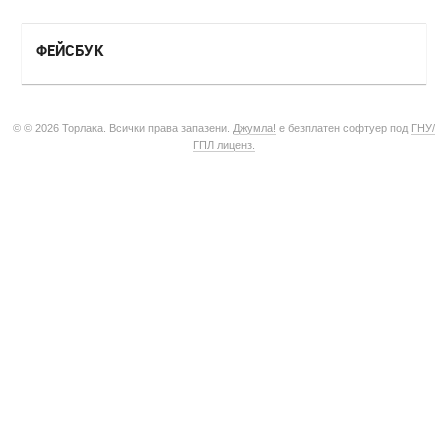
ФЕЙСБУК
© © 2026 Торлака. Всички права запазени.
Джумла!
е безплатен софтуер под
ГНУ/
ГПЛ лиценз.