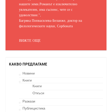
нашите земи.
Романът е изключително
увлекателен, има съспенс, чете се с
удоволствие.
”,
Багряна Попвасилева-Беланже, доктор на
филологическите науки, Сорбоната
ВИЖТЕ ОЩЕ
КАКВО ПРЕДЛАГАМЕ
Новини
Книги
Книги
Откъси
Разкази
Публицистика