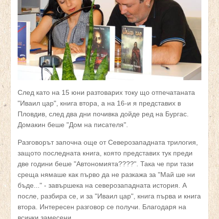
След като на 15 юни разтоварих току що отпечатаната
"Иваил цар", книга втора, а на 16-и я представих в
Пловдив, след два дни почивка дойде ред на Бургас.
Домакин беше "Дом на писателя".
Разговорът започна още от Северозападната трилогия,
защото последната книга, която представих тук преди
две години беше "Автономията????". Така че при тази
среща нямаше как първо да не разкажа за "Май ше ни
бъде..." - завършека на северозападната история. А
после, разбира се, и за "Иваил цар", книга първа и книга
втора. Интересен разговор се получи. Благодаря на
всички замесени.