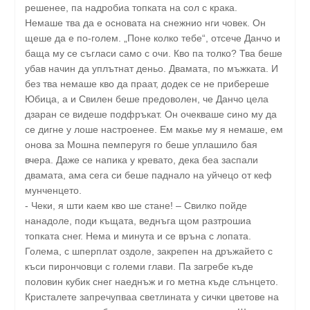
решенее, па надробиа топката на сол с крака.
Немаше тва да е основата на снежнио нги човек. Он
щеше да е по-голем. „Поне колко тебе“, отсече Данчо и
баща му се съгласи само с очи. Кво па толко? Тва беше
убав начин да уплътнат деньо. Двамата, по мъжката. И
без тва немаше кво да праат, додек се не прибереше
Юбица, а и Свилен беше предоволен, че Данчо цела
дзаран се видеше подфръкат. Он очекваше сино му да
се дигне у лоше настроенее. Ем макье му я немаше, ем
онова за Мошна пемперугя го беше уплашило бая
вчера. Даже се напика у кревато, дека беа заспали
двамата, ама сега си беше паднало на уйчецо от кеф
мунченцето.
- Чеки, я шти каем кво ше стане! – Свилко пойде
нанадоле, поди къщата, веднъга щом разтрошиа
топката снег. Нема и минута и се връна с лопата.
Голема, с шперплат оздоле, закрепен на дръжайето с
къси пирончовци с големи глави. Па загребе къде
половин кубик снег наеднъж и го метна къде слънцето.
Кристалете запречупваа светлината у сички цветове на