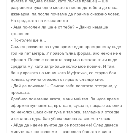
дъгата и паднаа бавно, като лъскав прашец – Ше
разринеме тука едно место от мене до тебе и до онаа
джанарка, па после почваме да праиме снежнио човек.
На средатата на изчистеното.
- Ама по-голем ли ше е от тебе? – Данчо немаше
тръпенее.
- По-голем ше е…
Свилен разчисти за нула време едно пространству къде
три на пет метра. У правоъгълна форма, ако некой не е
сфанал. После с лопатата завръна неколко пъти къде
средата му, като загрибаше колко мое повече. И там,
баш у краката на мининката Муфтечка, се струпа бая
голема купчина отежнел от яркото слънце снег.
-­ Дай да почваме! – Свилко заби лопатата отстрани, у
преспата.
Дребнио помагаше яката, мани майтап. За нула време
оформия купчинкята, врътеа я, сукаа я, накраю залепиа
по неколко шаки снег тука и тамока, загладиа я отсегде
и си стана една бая убава основа за снежен човек.
- Айде да идеме въчтре да се посгрееме! След дваесе
минути пак ше излееме. – заповеда бащата и сино