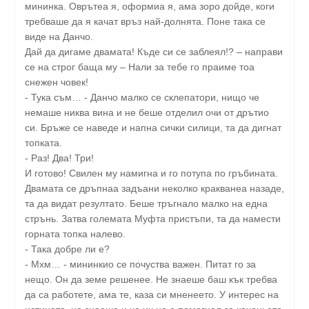
мининка. Оврътеа я, оформиа я, ама зоро дойде, коги
требваше да я качат връз най-долнята. Поне така се
виде на Данчо.
Дай да дигаме двамата! Къде си се заблеял!? – направи
се на строг баща му – Нали за тебе го праиме тоа
снежен човек!
- Тука съм… - Данчо малко се склепатори, нищо че
немаше никва вина и не беше отделил очи от дрътио
си. Бръже се наведе и напна сички силици, та да дигнат
топката.
- Раз! Два! Три!
И готово! Свилен му намигна и го потупа по гръбината.
Двамата се дръпнаа задъани неколко кракванеа назаде,
та да видат резултато. Беше тръгнало малко на една
стрънь. Затва големата Муфта пристъпи, та да намести
горната топка налево.
- Така добре ли е?
- Мхм… - мининкио се почуства важен. Питат го за
нещо. Он да земе решенее. Не знаеше баш кък требва
да са работете, ама те, каза си мненеето. У интерес на