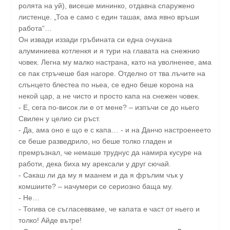
ролята на уй), висеше мининко, отдавна спаружено
листенце. „Тоа е само с един ташак, ама явно връши
работа“…
Он извади иззади гръбината си една очукана
алуминиева котленкя и я тури на главата на снежнио
човек. Легна му малко настрана, като на уволненее, ама
се пак стръчеше бая нагоре. Отделно от тва лъчите на
слънцето блестеа по ньеа, се едно беше корона на
некой цар, а не чисто и просто капа на снежен човек.
- Е, сега по-висок ли е от мене? – изпъчи се до ньего
Свилен у целио си ръст.
- Да, ама оно е що е с капа… - и на Данчо настроенеето
се беше разведрило, но беше толко гладен и
премръзнал, че немаше труднус да намира кусуре на
работи, дека биха му арексали у друг сючай.
- Сакаш ли да му я маанем и да я фрълим чък у
комшиите? – начумери се сериозно баща му.
- Не…
- Тогива се съгласевваме, че капата е част от ньего и
толко! Айде вътре!