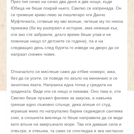
През тия сичко на сичко два деня и две нощи, къде
Юбица не беше покрай ньего, Свилко се изпренада. Он
се грижеше криво-лево за пишлегаро нги Данчо
Муфтечката, готвеше му кво моеше, четеше му по некоа
приказка (би му разпраял и истории, ама немаше кък,
оти ако сте забраили, длъго време беше улав и не
помнеше нищо от детските си години), па и на
следващио день след бурята го изведе на дворо да си
напраат снежен човек.
Отначалото си мислеше само да отбие номеро, ама,
без да се усети, се поведе по акъло на мининкио и се
зачоплиа яката. Напраиха една топка у средата на
градината. Виде нги се нищо и никаква. Оно така е, оти
Свилко беше пръжил филики за закуска, а навънка
грееше едно лъжовно слънце, дека апеше от студ,
играеше меко по натрупалио барем седемдесе сантима
снег, а сношнята виелица го беше направила да се види
като влъни на замръзнало море. Тва нги даваше сила и
отвътре, и отвънка, та само се спогледаа и зеа негласно