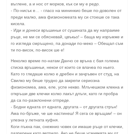
въглене, а и нос от морков, кък си му е редо.
- По-нисък е… - гласо на мининкио беше по-доволен от
преди малко, ама физиономеата му си стоеше се така
кисела.
- Иди и донеси връшиньи от сушината да му напраиме
ръце, не ми се обясневай, цвъкьо! – баща му изръмже и
го изгледа смръщено, па донади по-меко – Обещал съм
ти по-висок, по-висок ше е!
Неколко време по-натам Данчо се връна с бая голема
стиска връшиньи, некои от които се влачеа по ньего.
Като го гледаше колко е дребен и зачръвен от студ, на
Свилко му беше трудно да закрепи сериозна
физиономеа, ама, еле, успе некво. Млъчешком клекна и
откръши две клечки колко лакът длъги, като ги пробра
да са по-разклонени отпреде.
- Бодни едната от едната, другата – от другата стрън!
Ама по-бръже, че ше настинеш! Я сега се връщам! – он
улезна у летната куфня.
Коги пъкна пак, снежнио човек си имаше ръце от клечки,
разперени като ветрило. Ако не беше усмивкята му от