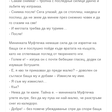
- Сакам снимка! – тропна с последньи силици Данчо и
зъбите му изтракаа.
- Снимка после! Сега улазай, да се стоплиш, наедеш и
поспиш, да не зеем да минем през снежнио човек и да
го сгазим на све!
- И метлата требва да му туриме…
- После!
Мининката Муфтечка немаше сила да се изрепчи на
баща си и послушно пойде къде вратата на къщата,
като не отлепваше поглед от творенеето нги.
- Голем е! – изгука он с почти бебешки гласец, додек си
изуваше ботушите.
- Е, я кво ти приказвах до преди малко? – доволен се
съгласи баща му и добави – Измисли му име.
- Я съм му измислил…
- Кък?
- Нема да ти каем. Тайна е. – мининката Муфтечка
улете вътре, без да му пука ни най-малко, че разстръви
снег из калидоро.
- Добре! – без повече убеждаванье спре да спори баща