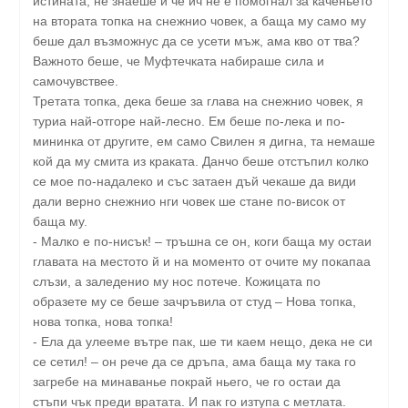
истината, не знаеше и че ич не е помогнал за каченьето
на втората топка на снежнио човек, а баща му само му
беше дал възможнус да се усети мъж, ама кво от тва?
Важното беше, че Муфтечката набираше сила и
самочувствее.
Третата топка, дека беше за глава на снежнио човек, я
туриа най-отгоре най-лесно. Ем беше по-лека и по-
мининка от другите, ем само Свилен я дигна, та немаше
кой да му смита из краката. Данчо беше отстъпил колко
се мое по-надалеко и със затаен дъй чекаше да види
дали верно снежнио нги човек ше стане по-висок от
баща му.
- Малко е по-нисък! – тръшна се он, коги баща му остаи
главата на местото й и на моменто от очите му покапаа
слъзи, а заледенио му нос потече. Кожицата по
образете му се беше зачръвила от студ – Нова топка,
нова топка, нова топка!
- Ела да улееме вътре пак, ше ти каем нещо, дека не си
се сетил! – он рече да се дръпа, ама баща му така го
загребе на минаванье покрай ньего, че го остаи да
стъпи чък преди вратата. И пак го изтупа с метлата.