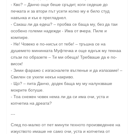
- Кво? – Данчо още беше сръдит, коги седеше до
печката и за втори път усети колко му е било студ
навънка и кък е прегладнел.
- Сакаш ли да едеш? – пробва се баща му, без да таи
особено големи надежди - Има от вчера. Пиле и
компире.
- Не! Човеко е по-нисък от тебе! – тръшна се на
душемето мининката Муфтечка и още еднъж му текнаа
слъзи по образете – Ти ми обеща! Требваше да е по-
висок!
- Зими фаражо с изгасналете въгленье и да излазаме! –
Свилен се ухили некък накриво.
- Що? – пита Данчо, додек баща му му налунзваше
мокрите ботуше.
- Тоа снежен човек нема ли да си има очи, уста и
копчетиа на дреата?
---
След по-малко от пет минути техното произведенее на
изкуството имаше не само очи, уста и копчетиа от