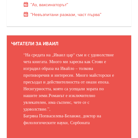
"Аз, ваксинаторът"
"Невъзпитани разкази, част първа"
ЧИТАТЕЛИ ЗА ИВАИЛ
“На средата на „Иваил цар“ съм и с удоволствие
чета книгата. Много ми харесва как Стоян е
изградил образа на Ивайло – толкова
противоречив и интересен. Много майсторски е
пресъздал и действителността от онази епоха.
Несигурността, която са усещали хората по
нашите земи.
Романът е изключително
увлекателен, има съспенс, чете се с
удоволствие.
”,
Багряна Попвасилева-Беланже, доктор на
филологическите науки, Сорбоната