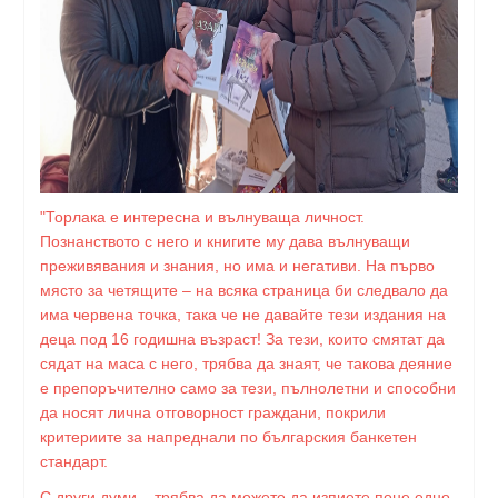
"Торлака е интересна и вълнуваща личност.
Познанството с него и книгите му дава вълнуващи
преживявания и знания, но има и негативи. На първо
място за четящите – на всяка страница би следвало да
има червена точка, така че не давайте тези издания на
деца под 16 годишна възраст! За тези, които смятат да
сядат на маса с него, трябва да знаят, че такова деяние
е препоръчително само за тези, пълнолетни и способни
да носят лична отговорност граждани, покрили
критериите за напреднали по българския банкетен
стандарт.
С други думи – трябва да можете да изпиете поне едно