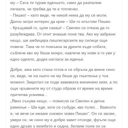
му – Сега ти турам яденьето, само да разпалим
печката, че требва да ти е топлечко.
- Пишко! – като виде, че никой нема да му се моли,
Данчо затри интерес да крие – Ше го клъстим Пишко.
- Кръщавай го, щом сакаш! – Свилен се отказа да го
разубеждава. От опит знааше поне тва. Ако му забрани
нещо, ше амбицира пишлегарските му силици още
повече. Така че го помъкна за дреите къде собата,
съблече кво му беше мокро, навлече му нови и го уви у
едно одеяло, додек нагласи за яденье.
Добре, ама като стана готов и се обръна да викне сино
си, виде, че на ньего не му беше до гньетенье у тоа
момент. Закротил се поди завивката мининкио кияк, а по
още чръвените му от студо образе от време на време
притепва усмивка...
„Явно сънува нещо. – помисли си Свилен и дигна
раменье – Ше еде, коги се събуди, кво толко… Важното
е, че вече си имаме снежен човек Пишко“. Он се засме,
увери се, че сино му е добре завит отсегде, фръли още
едно дръво у кюмбето и седна, белким поне он се