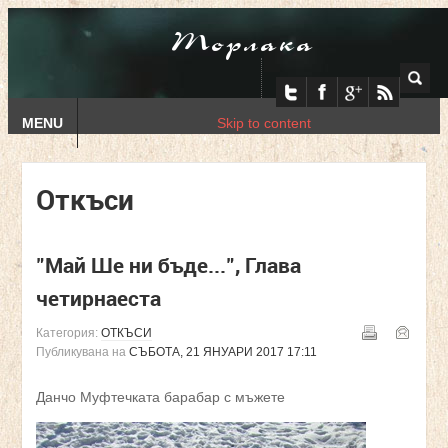
Торлака
MENU
Skip to content
Откъси
"Май Ше ни бъде...", Глава
четирнаеста
Категория:
ОТКЪСИ
Публикувана на
СЪБОТА, 21 ЯНУАРИ 2017 17:11
Данчо Муфтечката барабар с мъжете