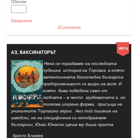
Обнови
Изпратете
JComments
АЗ, ВАКСИНАТОРЪТ
Нека се порадваме на последната
лудешка история на Торлака, в която
автентичната безогледна българска
предприемчивост се вихри на воля. И
която бива победена само от
любовта – в често грубоватата ѝ, но
толкова искрена форма, присъща на
уникалните Торлашки герои. Ако той пишеше на
шведски, не на специфичния си неподражаем
български, Юнас Юнасон щеше му диша прахта.
Христо Блажев