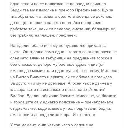
едно село и не се подвеждаше по вредни влиянеа.
Зарди тва му измислиа и прекоро Префиненио. Що за
тиа обръгнали от живото ора, коги мое да се докопаш
до нещо, го праиш на сека цена. Ако не връшиш
работете така, начи си педерас, смотаняк, баламурняк,
без гръбняк, наплашен, префинен.
На Еделин обаче ич и му не пукаше кво прикаат за
ньего. Он знааше само едно – гората се въстановеваше
след като алчните зъбурняци на предишните горски я
беа опоскале, дечоро му растеше здрав и див (он
имаше две момичета и едно мунче), с жена му, Миглена
на Виктор Бичмето щеркята, си се обичаа и погаждаа.
За друго ич и му не дремеше. А, осен кък се движеа у
класираньето на испанското пръвенство „Атлетик”
Билбао. Еделин обичаше баските. Мислеше, че баските
и торлаците са у еднакво положение – пренебрегнати
от дръжавите, къде живееа у тех, подритвани, бедни,
ама горди и донегде читави ора. И те така те.
У тоа момент, къди четири часо у салоня на