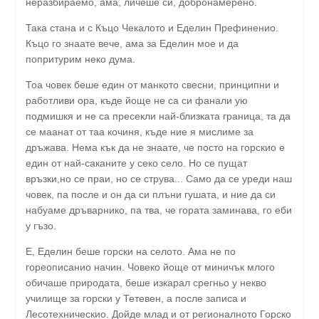
неразбираемо, ама, личеше си, добронамерено.
Така стана и с Къцо Чекалото и Еделин Префиненио.
Къцо го знаате вече, ама за Еделин мое и да
попритурим неко дума.
Тоа човек беше един от манкото свесни, принципни и
работливи ора, къде йоще не са си фанали ую
подмишкя и не са пресекли най-близката граница, та да
се маанат от таа кочиня, къде ние я мислиме за
дръжава. Нема кък да не знаате, че посто на горскио е
един от най-саканите у секо село. Но се пущат
връзки,но се праи, но се струва... Само да се уреди наш
човек, па после и он да си плъни гушата, и ние да си
набуаме дръварнико, па тва, че гората заминава, го еби
у гъзо.
Е, Еделин беше горски на селото. Ама не по
гореописанио начин. Човеко йоще от миничък млого
обичаше природата, беше изкарал срегньо у некво
училище за горски у Тетевен, а после записа и
Лесотехническио. Дойде млад и от регионалното Горско