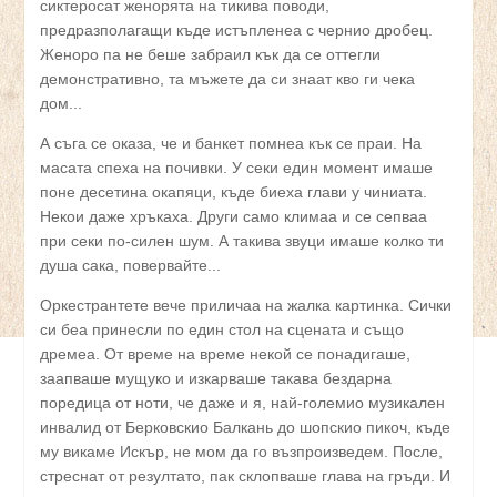
сиктеросат женорята на тикива поводи,
предразполагащи къде истъпленеа с чернио дробец.
Женоро па не беше забраил кък да се оттегли
демонстративно, та мъжете да си знаат кво ги чека
дом...
А съга се оказа, че и банкет помнеа кък се праи. На
масата спеха на почивки. У секи един момент имаше
поне десетина окапяци, къде биеха глави у чиниата.
Некои даже хръкаха. Други само климаа и се сепваа
при секи по-силен шум. А такива звуци имаше колко ти
душа сака, повервайте...
Оркестрантете вече приличаа на жалка картинка. Сички
си беа принесли по един стол на сцената и също
дремеа. От време на време некой се понадигаше,
заапваше мущуко и изкарваше такава бездарна
поредица от ноти, че даже и я, най-големио музикален
инвалид от Берковскио Балкань до шопскио пикоч, къде
му викаме Искър, не мом да го възпроизведем. После,
стреснат от резултато, пак склопваше глава на гръди. И