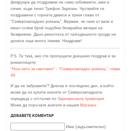
февруари да поздравим не само юбовчиите, ами и
сички, къде тачат Трифон Зарезан. Чуствайте се
поздравени с горната дваесе и трекя глава от
"Северозападнио романь". Вервам, че секи от вазе е
имал голем брой подобни безкрайни вечери на
безвремие. Дано реколтата от тазгодишното грозде ни
донесе още много такива. Наздраве!
P.S. Те тука, ако сте пропущили днешнио поздрав и за
романтиците:
"Нош като за световно" - "Северозападен романь", глава
49
И да не забравите!? Днеска е последнио ден, в който
може да си купите книгите от Северозападната
поредица с отстъпкя по
Зарезанската примоция.
Може да поръчате книгите в нашия
Магазин.
ДОБАВЕТЕ КОМЕНТАР
Име (задължително)