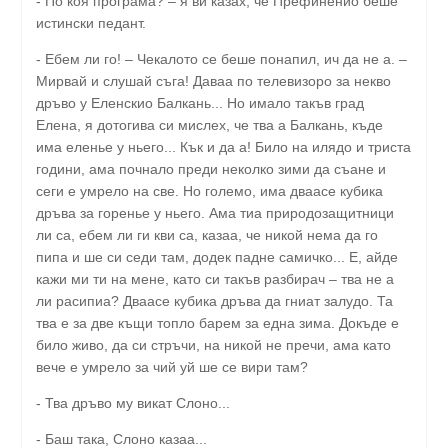
- По коя програма? – я ви казах, че Префиненио беше
истински педант.
- Ебем ли го! – Чекалото се беше понапил, ич да не а. –
Мирвай и слушай съга! Даваа по телевизоро за некво
дръво у Еленскио Балкань... Но имало такъв град
Елена, я дотогива си мислех, че тва а Балкань, къде
има еленье у ньего... Кък и да а! Било на илядо и триста
години, ама почнало преди неколко зими да съане и
сеги е умрело на све. Но големо, има дваасе кубика
дръва за горенье у ньего. Ама тиа природозащитници
ли са, ебем ли ги кви са, казаа, че никой нема да го
пипа и ше си седи там, додек падне самичко... Е, айде
кажи ми ти на мене, като си такъв разбирач – тва не а
ли расипиа? Дваасе кубика дръва да гниат залудо. Та
тва е за две къщи топло барем за една зима. Докъде е
било живо, да си стръчи, на никой не пречи, ама като
вече е умрело за чий уй ше се вири там?
- Тва дръво му викат Слоно...
- Баш така, Слоно казаа...