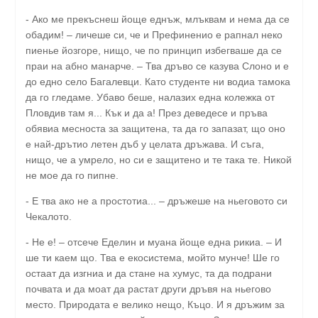
- Ако ме прекъснеш йоще еднъж, млъквам и нема да се
обадим! – личеше си, че и Префиненио е рапнал неко
пиенье йозгоре, нищо, че по принцип избегваше да се
праи на абно манарче. – Тва дръво се казува Слоно и е
до едно село Багалевци. Като студенте ни водиа тамока
да го гледаме. Убаво беше, налазих една колежка от
Пловдив там я... Кък и да а! През деведесе и пръва
обявиа месноста за защитена, та да го запазат, що оно
е най-дрътио летен дъб у целата дръжава. И съга,
нищо, че а умрело, но си е защитено и те така те. Никой
не мое да го пипне.
- Е тва ако не а простотиа... – дръжеше на ньеговото си
Чекалото.
- Не е! – отсече Еделин и муана йоще една рикиа. – И
ше ти каем що. Тва е екосистема, мойто мунче! Ше го
остаат да изгниа и да стане на хумус, та да подрани
почвата и да моат да растат други дръвя на ньегово
место. Природата е велико нещо, Къцо. И я дръжим за