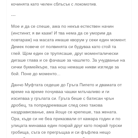
кочинята като челен сблъсък с локомотив.
---
Мое и да се спеше, ама по некъв естествен начин
(инстинкт, я ви каам! И тва нема да се уморим да
повтарам) на масата имаше кворум у секи един момент.
Демек повече от полвинята си будуваа като стой та
глей. Щом един се трупясаше, друг моменталически
дигаше глава и се фачаше за чашлето. За учудванье на
сички букмейкъре, таа нош немаше никви изгледе за
бой. Поне до моменто...
Данчо Муфтата седеше до Гръга Пипето и двамата от
време на време почукваа чашки млъчаливо и ги
изсипваа у грълата си. Гръга беше с батисан чрън
дробец, та попридремваше след секо такова
наздрависванье, ама йоще се крепеше, таа жената.
Ора, къде си не беа приказвали от камара годин и по
улицата минаваа един покрай друг като покрай турски
гробища, съга се прегръщаа и си фъфлеа нещо