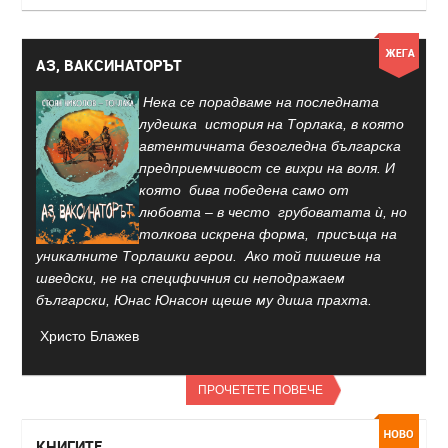
АЗ, ВАКСИНАТОРЪТ
Нека се порадваме на последната
лудешка история на Торлака, в която
автентичната безогледна българска
предприемчивост се вихри на воля. И
която бива победена само от
любовта – в често грубоватата ѝ, но
толкова искрена форма, присъща на
уникалните Торлашки герои. Ако той пишеше на
шведски, не на специфичния си неподражаем
български, Юнас Юнасон щеше му диша прахта.
Христо Блажев
ПРОЧЕТЕТЕ ПОВЕЧЕ
КНИГИТЕ