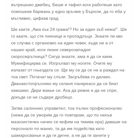
вътрешнио джебец. Беше я тафил коги работеше като
помошник бармань у едно кръчме у Бърнли, да го еба у
мъгливио, цифкав град.
Ше каете „Ама кък 24 грама!? Но за един зъб нема!”. Ше
го каате, що сте пияници и пропадлъци. Знаате ли кво
се случва с организмо на един човек, къде не а от
нашио край, коги лизне северозападня
скоросмрътница? Сигур знаате, ама я да си каем.
Мумифицирва се. Изтръпват му ногите. Очите му
излазат от гньездата си. Ще му се да се не а раждал на
тоа свет. Потачат му слъзи. Засръбева го далако.
Дванаестопръснико му скланя панкреасо да си биат
камшико. Дири макье си. Аха да ревне и да не спре,
докъде си не съдере дробецо.
Затва салоннио управител, тоа пълен професионалис
(нема да се уморим да го повтарам, що по некъв
мазохистичен начин се кефим на тикива ора) даваше на
персонало по манко, та да им подейства като
шамаросванье и да ги дигне, а не да ги занити у