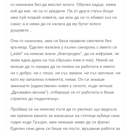
го назначиа без да мислат млого. Обучен кадър, нема
кой да кае, че са го уредили. Па от друга стрън йоще
има пуй покрай човкята, ше мое да си го ебават кък си
сакат, а и нема да се налага да му бутат млого
рушувете...
Они го назначиа, ама си беха правили сметките без
кръчмар. Еделин излезна у пълен синхронь с името си
(„edel” на немски значи „благороден”, да се изфукам, че
знам една дума на тоа сбръкан език и язе). Никой не
моеше да го накара да си пювне на работата и името
ни с добро, ни с лошо, ни със закани, ни със заплахи, ни
като му запалиха плевнята; никак. Он си знааше
законьете (единственио човек у селото, къде четеше
„Дръжавен весник”), отбираше си от работата и беше
стриктен до педантичнус.
Пробваа се на неколко пъти да го уволнат, що веднъга
им прекина канало за изнасанье на стотици кубици сека
годин къде Гръция, ама немаше закво да се фанат.
Еделин секи день си беше на посто, връшеше работа за