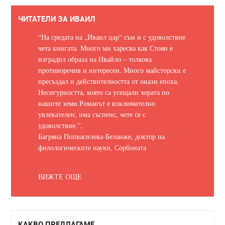
ЧИТАТЕЛИ ЗА ИВАИЛ
“На средата на „Иваил цар“ съм и с удоволствие
чета книгата. Много ми харесва как Стоян е
изградил образа на Ивайло – толкова
противоречив и интересен. Много майсторски е
пресъздал и действителността от онази епоха.
Несигурността, която са усещали хората по
нашите земи.
Романът е изключително
увлекателен, има съспенс, чете се с
удоволствие.
”,
Багряна Попвасилева-Беланже, доктор на
филологическите науки, Сорбоната
ВИЖТЕ ОЩЕ
КАКВО ПРЕДЛАГАМЕ