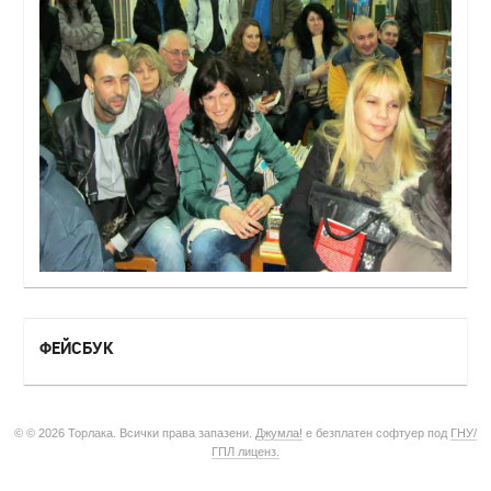
ФЕЙСБУК
© © 2026 Торлака. Всички права запазени.
Джумла!
е безплатен софтуер под
ГНУ/
ГПЛ лиценз.