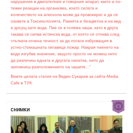
нарушения в двигателния и говорния апарат, както и по-
тежки реакции на организма, които силата и
количеството на алкохола може да провокират и да се
озовете в Токсикологията. Ракията е безцветна и на вид
е досущ като вода. Пие се в голяма чаша, като в друга
такава се сипва истинска вода, от която се отпива след
глътката огнена течност, за да погаси избухващия в
устно-стомашната лигавица пожар. Накрая пиенето на
вода изгубва значение, защото просто не можеш нито
да различиш едната и другата напитка, нито да
запомниш разположението на чашите..."
Вижте цялата статия на Видин Сукарев за сайта Media
Cafe в ТУК.
СНИМКИ