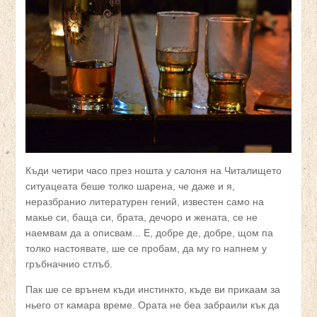
Къди четири часо през ношта у салоня на Читалището
ситуацеата беше толко шарена, че даже и я,
неразбранио литературен гений, известен само на
макье си, баща си, брата, дечоро и жената, се не
наемвам да а описвам... Е, добре де, добре, щом па
толко настоявате, ше се пробам, да му го напнем у
гръбначнио стлъб.
Пак ше се врънем къди инстинкто, къде ви прикаам за
ньего от камара време. Ората не беа забраили кък да