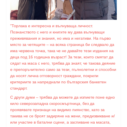
"Торлака е интересна и вълнуваща личност.
Познанството с него и книгите му дава вълнуващи
преживявания и знания, но има и негативи. На първо
място за четящите – на всяка страница би следвало да
има червена точка, така че не давайте тези издания на
деца под 16 годишна възраст! За тези, които смятат да
сядат на маса с него, трябва да знаят, че такова деяние
е препоръчително само за тези, пълнолетни и способни
да носят лична отговорност граждани, покрили
критериите за напреднали по българския банкетен
стандарт.
С други думи – трябва да можете да изпиете поне едно
кило северозападна скоросмъртница, без да
проявявате признаци на видимо пиянство, като за
такива не се броят задиряне на жени, предизвикване и/
или участие в батални сцени, а заспиване на масата,