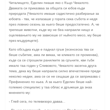
Читалището, Еделин пиаше яко с Къцо Чекалото.
Двамата си приказваа за общата си юбов къди
природата (Чекалото имаше садистично разбиранье за
юбовта - тва, че излазаше у гората сека събота и недя
през ловнио сезонь за ньего беше предостатечно. А, че
трепеше животни, къде му не беа напраили нищо и
оцелеваньето му не зависеше от ньйното месо, му беше
през мъдуряцете).
Като обсъдиа къде е паднал гръм (есенсеска тва си
беше събитие, ама ли викаа, че климато се променва),
къде са се строшили ранилките за сръните, кви гъби
имало таа годин у Сливовото, Чекалото засегна друга
тема, дека му беше напраила силно впечатленее преди
неколко недии, ама се се не сещаше да се заприказва с
Префиненио по ньеа. А за ньего Еделин беше най-
големио специалис у таа облас и дръжеше да знаа
мненеето му:
- Глей сега, по телевизоро даваа...