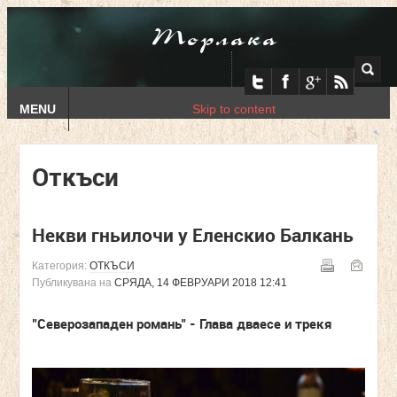
Торлака
MENU
Skip to content
Откъси
Некви гньилочи у Еленскио Балкань
Категория:
ОТКЪСИ
Публикувана на
СРЯДА, 14 ФЕВРУАРИ 2018 12:41
"Северозападен романь" - Глава дваесе и трекя