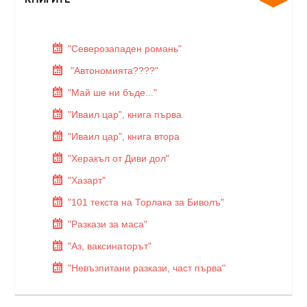
"Северозападен романь"
"Автономията????"
"Май ше ни бъде..."
"Иваил цар", книга първа
"Иваил цар", книга втора
"Херакъл от Диви дол"
"Хазарт"
"101 текста на Торлака за Биволъ"
"Разкази за маса"
"Аз, ваксинаторът"
"Невъзпитани разкази, част първа"