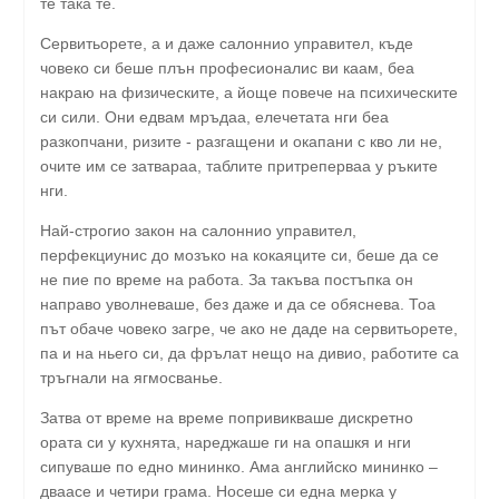
те така те.
Сервитьорете, а и даже салоннио управител, къде
човеко си беше плън професионалис ви каам, беа
накраю на физическите, а йоще повече на психическите
си сили. Они едвам мръдаа, елечетата нги беа
разкопчани, ризите - разгащени и окапани с кво ли не,
очите им се затвараа, таблите притреперваа у ръките
нги.
Най-строгио закон на салоннио управител,
перфекциунис до мозъко на кокаяците си, беше да се
не пие по време на работа. За такъва постъпка он
направо уволневаше, без даже и да се обяснева. Тоа
път обаче човеко загре, че ако не даде на сервитьорете,
па и на ньего си, да фрълат нещо на дивио, работите са
тръгнали на ягмосванье.
Затва от време на време попривикваше дискретно
ората си у кухнята, нареджаше ги на опашкя и нги
сипуваше по едно мининко. Ама английско мининко –
дваасе и четири грама. Носеше си една мерка у