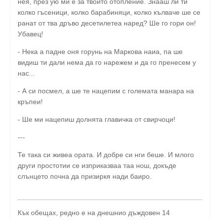
нея, през ую ми е за твойто отопление. Знааш ли ти
колко гъсеници, колко барабиняци, колко кълваче ше се
ранат от тва дръво десетилетеа наред? Ше го гори он!
Убавец!
- Нека а падне оня горунь на Маркова наиа, па ше
видиш ти дали нема да го нарежем и да го пренесем у
нас...
- А си посмел, а ше те нацепим с големата манара на
кръпеи!
- Ше ми нацепиш долнята главичка от свирчоци!
---
Те така си живеа ората. И добре си нги беше. И млого
други простотии се изприказваа таа нош, докъде
слънцето почна да призиркя нади баиро.
Кък обещах, редно е на днешнио дъждовен 14