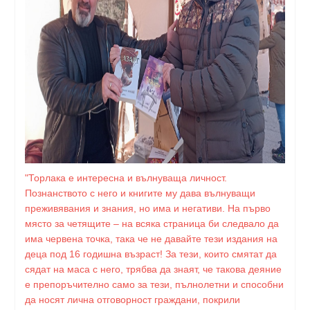
"Торлака е интересна и вълнуваща личност.
Познанството с него и книгите му дава вълнуващи
преживявания и знания, но има и негативи. На първо
място за четящите – на всяка страница би следвало да
има червена точка, така че не давайте тези издания на
деца под 16 годишна възраст! За тези, които смятат да
сядат на маса с него, трябва да знаят, че такова деяние
е препоръчително само за тези, пълнолетни и способни
да носят лична отговорност граждани, покрили