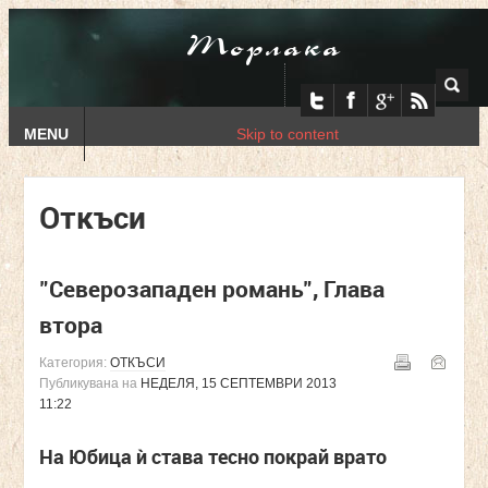
Торлака
MENU
Skip to content
Откъси
"Северозападен романь", Глава
втора
Категория:
ОТКЪСИ
Публикувана на
НЕДЕЛЯ, 15 СЕПТЕМВРИ 2013
11:22
На Юбица ѝ става тесно покрай врато