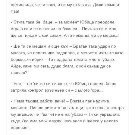
помислила, че ти сака, и си му отказала. Доживехме и
т’ва!
- Стига така бе, баце! – за момент Юбица преодоле
стра’о си и се изрепчи на бакя си – Пичката си е моя,
ше се гнясам с кой сакам! А ти нема да ми се мешаш!
- Ше ти се мешам и още кък! – Братан така удари по
масата, че пепелнико подрипна, а менчето изкънте като
берковски ибрик – Ти подфана темата млого ‘убаво.
Айде, кажи ми сега, душо блага, с кой сакаш да се
гнясаш?
- Еее, – по ‘сичко си личеше, че Юбица нацело беше
затрила контрол връз ньеа си – с млого ‘ора...
- Нема такива работи вече! – Братан пак надигна
менчето. Пиеше рикията на глътоци, като вода, а сестра
му знаеше, че т’ва ‘ич не е на ‘убаво – Ти си увръшала
къде к’во има мъж между шеснаесе и шеесе у целото
поречие...