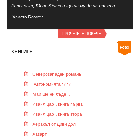
български, Юнас Юнасон щеше му диша прахта.
Христо Блажев
ПРОЧЕТЕТЕ ПОВЕЧЕ
КНИГИТЕ
"Северозападен романь"
"Автономията????"
"Май ше ни бъде..."
"Иваил цар", книга първа
"Иваил цар", книга втора
"Херакъл от Диви дол"
"Хазарт"