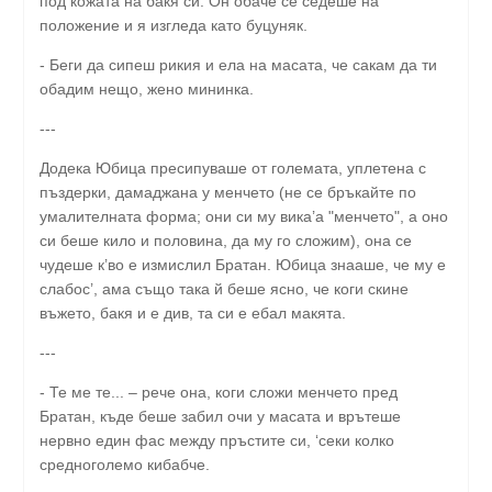
под кожата на бакя си. Он обаче се седеше на
положение и я изгледа като буцуняк.
- Беги да сипеш рикия и ела на масата, че сакам да ти
обадим нещо, жено мининка.
---
Додека Юбица пресипуваше от големата, уплетена с
пъздерки, дамаджана у менчето (не се бръкайте по
умалителната форма; они си му вика’а "менчето", а оно
си беше кило и половина, да му го сложим), она се
чудеше к’во е измислил Братан. Юбица знааше, че му е
слабос’, ама също така й беше ясно, че коги скине
въжето, бакя и е див, та си е ебал макята.
---
- Те ме те... – рече она, коги сложи менчето пред
Братан, къде беше забил очи у масата и врътеше
нервно един фас между пръстите си, ‘секи колко
средноголемо кибабче.