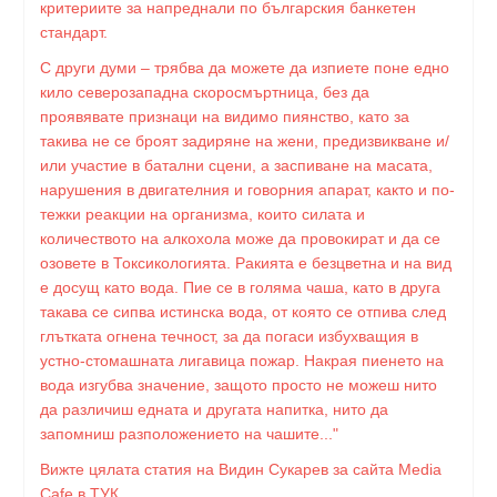
критериите за напреднали по българския банкетен
стандарт.
С други думи – трябва да можете да изпиете поне едно
кило северозападна скоросмъртница, без да
проявявате признаци на видимо пиянство, като за
такива не се броят задиряне на жени, предизвикване и/
или участие в батални сцени, а заспиване на масата,
нарушения в двигателния и говорния апарат, както и по-
тежки реакции на организма, които силата и
количеството на алкохола може да провокират и да се
озовете в Токсикологията. Ракията е безцветна и на вид
е досущ като вода. Пие се в голяма чаша, като в друга
такава се сипва истинска вода, от която се отпива след
глътката огнена течност, за да погаси избухващия в
устно-стомашната лигавица пожар. Накрая пиенето на
вода изгубва значение, защото просто не можеш нито
да различиш едната и другата напитка, нито да
запомниш разположението на чашите..."
Вижте цялата статия на Видин Сукарев за сайта Media
Cafe в ТУК.