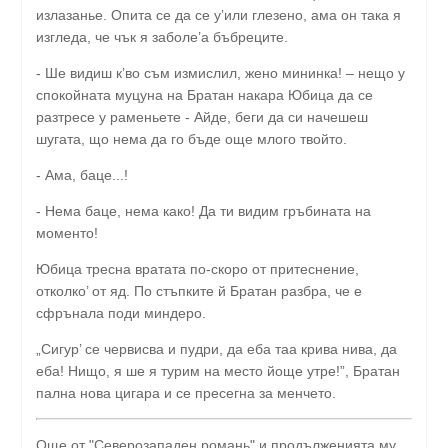
излазанье. Опита се да се у’или глезено, ама он така я
изгледа, че чък я заболе’а бъбреците.
- Ше видиш к’во съм измислил, жено мининка! – нещо у
спокойната муцуна на Братан накара Юбица да се
разтресе у раменьете - Айде, беги да си начешеш
шугата, що нема да го бъде още млого твойто.
- Ама, баце...!
- Нема баце, нема како! Да ти видим гръбината на
моменто!
Юбица тресна вратата по-скоро от притеснение,
отколко’ от яд. По стъпките й Братан разбра, че е
сфрънала поди миндеро.
„Сигур’ се червисва и пудри, да еба таа крива нива, да
еба! Нищо, я ше я турим на место йоще утре!”, Братан
пална нова цигара и се пресегна за менчето.
Още от "Северозападен романь" и продълженията му