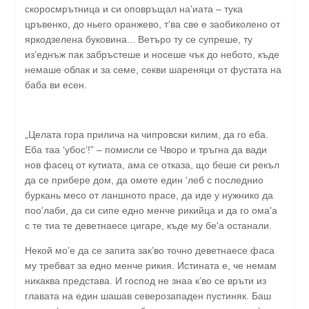
скоросмрътница и си оповръщал на’иата – тука
цръвенко, до ньего оранжево, т’ва све е заобиколено от
яркодзелена буковина... Ветъро ту се супреше, ту
из’еднъж пак забръстеше и носеше чък до небото, къде
немаше облак и за семе, секви шареняци от фустата на
баба ви есен.
„Целата гора прилича на чипровски килим, да го еба.
Еба таа ‘убос’!” – помисли се Чворо и тръгна да вади
нов фасец от кутиата, ама се отказа, що беше си рекъл
да се прибере дом, да омете един ‘леб с последнио
буркань месо от ланшното прасе, да иде у нужнико да
поо’лаби, да си сипе едно менче рикийца и да го ома'а
с те тиа те деветнаесе цигаре, къде му бе'а останали.
Некой мо’е да се запита зак’во точно деветнаесе фаса
му требват за едно менче рикия. Истината е, че немам
никаква представа. И господ не знаа к’во се връти из
главата на един шашав северозападен пустиняк. Баш