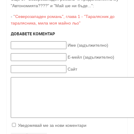
"Автономията????" и "Май ше ни бъде...":
- '
'Северозападен романь", глава 1 - "Таралясник до
таралясника, мила моя майно льо"
ДОБАВЕТЕ КОМЕНТАР
Име (задължително)
Е-мейл (задължително)
Сайт
Уведомявай ме за нови коментари