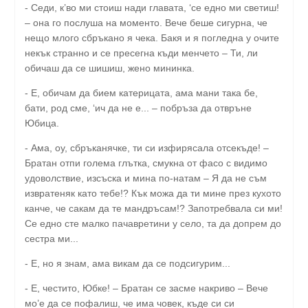
- Седи, к’во ми стоиш нади главата, ‘се едно ми светиш!
– она го послуша на моменто. Вече беше сигурна, че
нещо млого сбръкано я чека. Бакя и я погледна у очите
некък странно и се пресегна къди менчето – Ти, ли
обичаш да се шишиш, жено мининка.
- Е, обичам да бием катерицата, ама мани така бе,
бати, род сме, ‘ич да не е... – побръза да отвръне
Юбица.
- Ама, оу, сбръканячке, ти си изфирясала отсекъде! –
Братан отпи голема глътка, смукна от фасо с видимо
удоволствие, изсъска и мина по-натам – Я да не съм
извратеняк като тебе!? Кък можа да ти мине през кухото
канче, че сакам да те мандръсам!? Запотребвала си ми!
Се едно сте малко пачавретини у село, та да допрем до
сестра ми...
- Е, но я знам, ама викам да се подсигурим...
- Е, честито, Юбке! – Братан се засме накриво – Вече
мо’е да се пофалиш, че има човек, къде си си