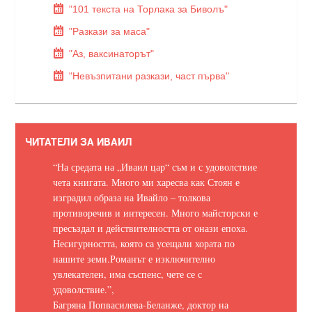
"101 текста на Торлака за Биволъ"
"Разкази за маса"
"Аз, ваксинаторът"
"Невъзпитани разкази, част първа"
ЧИТАТЕЛИ ЗА ИВАИЛ
“На средата на „Иваил цар“ съм и с удоволствие
чета книгата. Много ми харесва как Стоян е
изградил образа на Ивайло – толкова
противоречив и интересен. Много майсторски е
пресъздал и действителността от онази епоха.
Несигурността, която са усещали хората по
нашите земи.
Романът е изключително
увлекателен, има съспенс, чете се с
удоволствие.
”,
Багряна Попвасилева-Беланже, доктор на