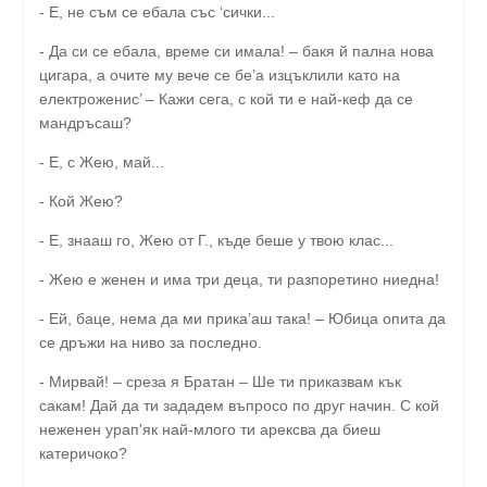
- Е, не съм се ебала със ‘сички...
- Да си се ебала, време си имала! – бакя й пална нова
цигара, а очите му вече се бе’а изцъклили като на
електроженис’ – Кажи сега, с кой ти е най-кеф да се
мандръсаш?
- Е, с Жею, май...
- Кой Жею?
- Е, знааш го, Жею от Г., къде беше у твою клас...
- Жею е женен и има три деца, ти разпоретино ниедна!
- Ей, баце, нема да ми прика’аш така! – Юбица опита да
се дръжи на ниво за последно.
- Мирвай! – среза я Братан – Ше ти приказвам кък
сакам! Дай да ти зададем въпросо по друг начин. С кой
неженен урап'як най-млого ти арексва да биеш
катеричоко?