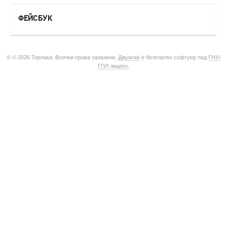
ФЕЙСБУК
© © 2026 Торлака. Всички права запазени.
Джумла!
е безплатен софтуер под
ГНУ/
ГПЛ лиценз.