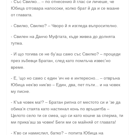
- Със Свилко... – по отнесенио й глас си личеше, че
Юбица отговара напосоки, колко брат й да и се маане
от главата.
- Свилко, Свилко? – Чворо й я изгледа въпросително.
- Свилен на Данчо Муфтата, къде живеа до долнята
тутма.
- И що тогива се не бу’аш само със Свилко? – процеди
през зъбевци Братан, след като помлъча извес’но
време.
- Е, ‘що но само с един ‘ич не е интересно... – отвръна
Юбица нек’во ник’во – Един, два, пет пъти... и на човек
му писне.
- К’ъв човек ма!? – Братан рипна от местото си и ‘зе да
обика’я стаята като настинал конь по връшитба –
Целото село ти се смеа, що си като кошче за сперма, ти
ми прика’аш за човек! Беги ми се майняй от главата!
- К’во си намислил, батко? – попита Юбица на