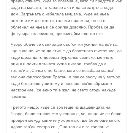
предчу’ствието, къде го обземаше, като си предста’и кък
седи на масата, го караше аха и да се затръча къде
дом. Загръната с избелела мушама, къде на ньеа
некоги е имало жлъти, големи праскови, он се е
облегнал на ньеа и се оригва доволно. Пробва се да
фокусира телевизоро, присвивайки едното око...
Чворо обаче се съпираше със ‘сички усилия на во’ята,
‘що знааше, че та да стигне до блаженото състояние, до
къде щеха да го доведат бурканьо свинско, менчето
рикия и почти плъната кутиа цигари, требва да а
тръпе'ив. „Сичко е по-благо, коги се позабави манко”,
зак’ючи философски Братан, и пак се заслуша у ветъро,
къде бръстеше ушите му и носеше нек’во сбръкано
настроение, ‘се едно ти е жал, че свето отоди накъде
зимаска.
Третото нещо, къде се врътеше из шашавицата на
Чворо, беше сгнявенето усещанье, че, нищо че се беше
проврел между капките у хоремаго, ше бере още млого
ядове зар’ди сестра си. „Она таа си е за трепанье