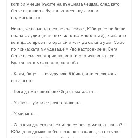
коги си миеше ръките на външната чешма, след като
беше свръшил с бурканьо месо, нужнико и
подмиваньето.
Нищо, че се мандръсаше със ‘сички, Юбица се не беше
ебала с лудио (поне не чък толко млого пъти), и знааше
коги да се дръви на брат си и коги да склапа уши. Само
по приказката му удеваше у к’во настроение е. Сега
беше време за вторио вариант и она изприпка при
Братан като младо яре, да я еба.
- Кажи, баце... – изчурулика Юбица, коги се ококоли
връз ньего.
- Беги да ми сипеш рикийца от магазата...
- У к’во? – у’или се разоръжаващо.
- У менчето...
- О, значи днеска си рекъл да се разпръчиш, а шашю? –
Юбица се дръжеше баш така, кък знааше, че ше улее