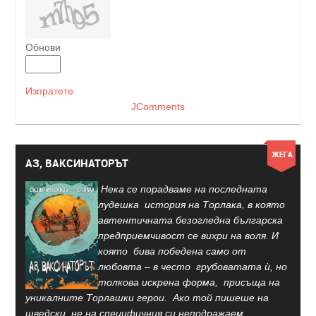
Обнови
Изпратете
JComments
АЗ, ВАКСИНАТОРЪТ
Нека се порадваме на последната
лудешка история на Торлака, в която
автентичната безогледна българска
предприемчивост се вихри на воля. И
която бива победена само от
любовта – в често грубоватата ѝ, но
толкова искрена форма, присъща на
уникалните Торлашки герои. Ако той пишеше на
шведски, не на специфичния си неподражаем