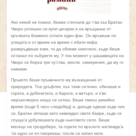
Ако некой не помни, беаме стигнале до т’ва кък Братан
Чворо успешно си купи цигарки и на връщанье от
кръчмата блажено сплати един фас. Он връвеше по
улицата и от време на време с ебати кефа
размръдваше език, та да оближе никотино, къде беше
останал по зъбурете му. У тоа момент у шашавицата на
Чворо се бореа три чу’ства, мисли, намерения, да му го
намаам.
Пръвото беше пръвичното му възхищение от
природата. Тоа уръфляк, кък ‘секи се’янин, обичаше и
гората, и добичетата, и барата, и ветъро, и к’во
неръкотворно нещо се сетиш. Беше тамън рикийно
време (къде 5 часо следобед) и, докъде одеше къде них
си, Братан зяпаше като невиждал свите баире, къде се
спуща'а урбулешката къде ньеговото село. Беше
месецо на гроздоберо, та горите по врълото изглежда'а
‘се едно си ял паприкаш, после си изпил кило