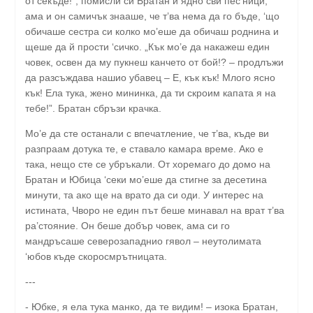
от'секъде!”, помисли си Братан и ядно сви пес’ници,
ама и он самичък знааше, че т’ва нема да го бъде, ‘що
обичаше сестра си колко мо’еше да обичаш роднина и
щеше да й прости ‘сичко. „Кък мо’е да накажеш един
човек, освен да му пукнеш канчето от бой!? – продлъжи
да разсъждава нашио убавец – Е, кък кък! Млого ясно
кък! Ела тука, жено мининка, да ти скроим капата я на
тебе!”. Братан сбръзи крачка.
Мо’е да сте останали с впечатление, че т’ва, къде ви
разпраам дотука те, е ставало камара време. Ако е
така, нещо сте се убръкали. От хоремаго до домо на
Братан и Юбица ‘секи мо’еше да стигне за десетина
минути, та ако ще на врато да си оди. У интерес на
истината, Чворо не един път беше минавал на врат т’ва
ра’стояние. Он беше добър човек, ама си го
мандръсаше северозападнио гявол – неутолимата
‘юбов къде скоросмрътницата.
---
- Юбке, я ела тука манко, да те видим! – изока Братан,