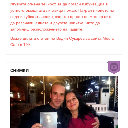
глътката огнена течност, за да погаси избухващия в
устно-стомашната лигавица пожар. Накрая пиенето на
вода изгубва значение, защото просто не можеш нито
да различиш едната и другата напитка, нито да
запомниш разположението на чашите..."
Вижте цялата статия на Видин Сукарев за сайта Media
Cafe в ТУК.
СНИМКИ