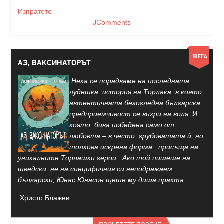
Изпратете
JComments
АЗ, ВАКСИНАТОРЪТ
Нека се порадваме на последната
лудешка история на Торлака, в която
автентичната безогледна българска
предприемчивост се вихри на воля. И
която бива победена само от
любовта – в често грубоватата ѝ, но
толкова искрена форма, присъща на
уникалните Торлашки герои. Ако той пишеше на
шведски, не на специфичния си неподражаем
български, Юнас Юнасон щеше му диша прахта.
Христо Блажев