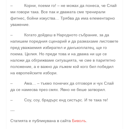
– Корни, поеми го! – не можах да понеса, че Слай
ми говори така. Все пак и двамата сме тренирали
фитнес, бойни изкуства… Трябва да има елементарно
уважение.
– Когато дойдеш в Народното събрание, за да
напишем поредния сценарий и да размахаме листовете
пред уважаемия избирател и данъкоплатец, ще го
поема. Целия. Но преди това и на двама ни ще се
наложи да обгрижваме ситуацията, че сме в паритетно
положение, а е важно да лъжем кой кого бил победил
на европейските избори.
– Ама… – тъкмо понечих да отговоря и чух Слай
да се намесва през смях. Явно не беше затворил.
– Соу, соу, брадърс енд систърс. И те така те!
---
Статията е публикувана в сайта
Биволъ
.