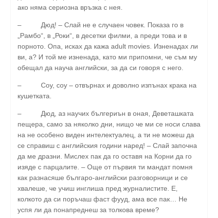
ако няма сериозна връзка с нея.
– Дюд! – Слай не е случаен човек. Показа го в
„Рамбо“, в „Роки“, в десетки филми, а преди това и в
порното. Опа, исках да кажа
adult movies
. Изненадах ли
ви, а? И той ме изненада, като ми припомни, че съм му
обещал да науча английски, за да си говоря с него.
– Соу, соу – отвърнах и доволно изпънах крака на
кушетката.
– Дюд, аз научих бългериън в оная, Деветашката
пещера, само за няколко дни, нищо че ми се носи слава
на не особено виден интелектуалец, а ти не можеш да
се справиш с английския години наред! – Слай започна
да ме дразни. Мислех пак да го оставя на Корни да го
изяде с парцалите. – Още от първия ти мандат помня
как разнасяше българо-английски разговорници и се
хвалеше, че учиш инглиша пред журналистите. Е,
колкото да си поръчаш фаст фууд, ама все пак… Не
успя ли да понапреднеш за толкова време?