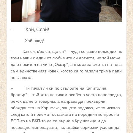
– Хай, Слай!
– Хай, дюд!
– Как си, к‘во си, що си? – чудя се защо подходих по
този начин с един от любимите си артисти, но той може
да е носител на чичо „Оскар“, а пък аз за сметка на това
съм единственият човек, когото са го галили трима папи
по главата.
– Ти тичал ли си по стълбите на Капитолия,
брадър? – тъй като не тичам особено често напоследък,
рекох да не отговарям, а направо да прехвърля
обаждането на Корнелка, защото подочух, че тя искала
след като ѝ приемат оставката на поредния конгрес на
БСП-то на БКП-то да се върне в Крушовица и да
посрещне менопаузата, полагайки сериозни усилия да