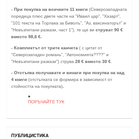
-
При покупка на всичките 11 книги
(Северозападната
поредица плюс двете части на "Иваил цар", "Хазарт",
"101 текста на Торлака за Биволъ", "Аз, ваксинаторът" и
"Невъзпитани разкази, част 1"), те ще ви
струват 90 €
вместо 98,6 €.
- Комплектът от трите канчета
( с цитат от
"Северозападен романь", "Автономията????" и
"Невъзпитани разкази") струва
28
€
вместо 30
€
.
-
Отстъпка получавате и винаги при покупка на над
4 книги
(отстъпката се формира в зависимост от
стойността на покупката)
.
ПОРЪЧАЙТЕ ТУК
ПУБЛИЦИСТИКА