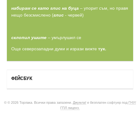
набирам се като глис на буца
– упорит съм, но правя
нещо безсмислено (
глис
- червей)
склопил ушите
– умърлушил се
Още северозападни думи и изрази вижте
тук.
ФЕЙСБУК
© © 2026 Торлака. Всички права запазени.
Джумла!
е безплатен софтуер под
ГНУ/
ГПЛ лиценз.