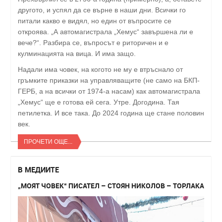
другото, и успял да се върне в наши дни. Всички го
питали какво е видял, но един от въпросите се
откроява. „А автомагистрала „Хемус“ завършена ли е
вече?“. Разбира се, въпросът е риторичен и е
кулминацията на вица. И има защо.
Надали има човек, на когото не му е втръснало от
гръмките приказки на управляващите (не само на БКП-
ГЕРБ, а на всички от 1974-а насам) как автомагистрала
„Хемус“ ще е готова ей сега. Утре. Догодина. Тая
петилетка. И все така. До 2024 година ще стане половин
век.
ПРОЧЕТИ ОЩЕ...
В МЕДИИТЕ
„МОЯТ ЧОВЕК“ ПИСАТЕЛ – СТОЯН НИКОЛОВ – ТОРЛАКА