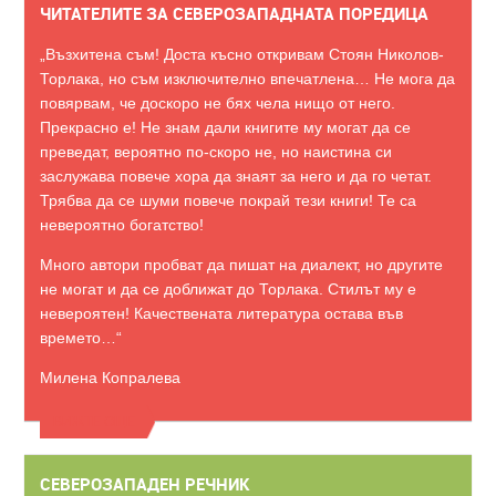
ЧИТАТЕЛИТЕ ЗА СЕВЕРОЗАПАДНАТА ПОРЕДИЦА
„Възхитена съм! Доста късно откривам Стоян Николов-
Торлака, но съм изключително впечатлена… Не мога да
повярвам, че доскоро не бях чела нищо от него.
Прекрасно е! Не знам дали книгите му могат да се
преведат, вероятно по-скоро не, но наистина си
заслужава повече хора да знаят за него и да го четат.
Трябва да се шуми повече покрай тези книги! Те са
невероятно богатство!
Много автори пробват да пишат на диалект, но другите
не могат и да се доближат до Торлака. Стилът му е
невероятен! Качествената литература остава във
времето…“
Милена Копралева
ВИЖТЕ ОЩЕ
СЕВЕРОЗАПАДЕН РЕЧНИК