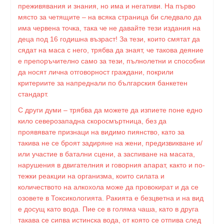
преживявания и знания, но има и негативи. На първо
място за четящите – на всяка страница би следвало да
има червена точка, така че не давайте тези издания на
деца под 16 годишна възраст! За тези, които смятат да
сядат на маса с него, трябва да знаят, че такова деяние
е препоръчително само за тези, пълнолетни и способни
да носят лична отговорност граждани, покрили
критериите за напреднали по българския банкетен
стандарт.
С други думи – трябва да можете да изпиете поне едно
кило северозападна скоросмъртница, без да
проявявате признаци на видимо пиянство, като за
такива не се броят задиряне на жени, предизвикване и/
или участие в батални сцени, а заспиване на масата,
нарушения в двигателния и говорния апарат, както и по-
тежки реакции на организма, които силата и
количеството на алкохола може да провокират и да се
озовете в Токсикологията. Ракията е безцветна и на вид
е досущ като вода. Пие се в голяма чаша, като в друга
такава се сипва истинска вода, от която се отпива след