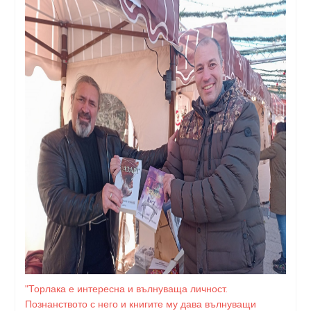
"Торлака е интересна и вълнуваща личност.
Познанството с него и книгите му дава вълнуващи