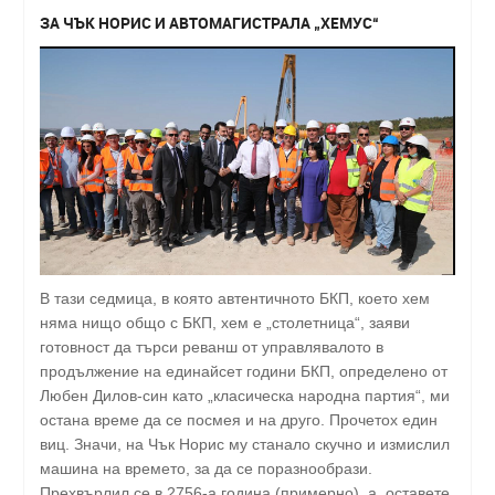
ЗА ЧЪК НОРИС И АВТОМАГИСТРАЛА „ХЕМУС“
В тази седмица, в която автентичното БКП, което хем
няма нищо общо с БКП, хем е „столетница“, заяви
готовност да търси реванш от управлявалото в
продължение на единайсет години БКП, определено от
Любен Дилов-син като „класическа народна партия“, ми
остана време да се посмея и на друго. Прочетох един
виц. Значи, на Чък Норис му станало скучно и измислил
машина на времето, за да се поразнообрази.
Прехвърлил се в 2756-а година (примерно), а, оставете