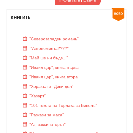
ПРОЧЕТЕТЕ ПОВЕЧЕ
КНИГИТЕ
"Северозападен романь"
"Автономията????"
"Май ше ни бъде..."
"Иваил цар", книга първа
"Иваил цар", книга втора
"Херакъл от Диви дол"
"Хазарт"
"101 текста на Торлака за Биволъ"
"Разкази за маса"
"Аз, ваксинаторът"