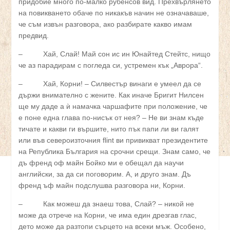
придобие много по-малко рубенсов вид. Прехвърлянето
на повикването обаче по никакъв начин не означаваше,
че съм извън разговора, ако разбирате какво имам
предвид.
– Хай, Слай! Май сон ис ин Юнайтед Стейтс, нищо
че аз парадирам с погледа си, устремен кък „Аврора“.
– Хай, Корни! – Силвестър винаги е умеел да се
държи внимателно с жените. Как иначе Бригит Нилсен
ще му даде а ѝ намачка чаршафите при положение, че
е поне една глава по-нисък от нея? – Не ви знам къде
тичате и какви ги вършите, нито пък папи ли ви галят
или във североизточния
flint
ви привикват президентите
на Република България на срочни срещи. Знам само, че
дъ френд оф майн Бойко ми е обещал да научи
английски, за да си поговорим. А, и друго знам. Дъ
френд ъф майн подслушва разговора ни, Корни.
– Как можеш да знаеш това, Слай? – никой не
може да отрече на Корни, че има един дрезгав глас,
дето може да разтопи сърцето на всеки мъж. Особено,