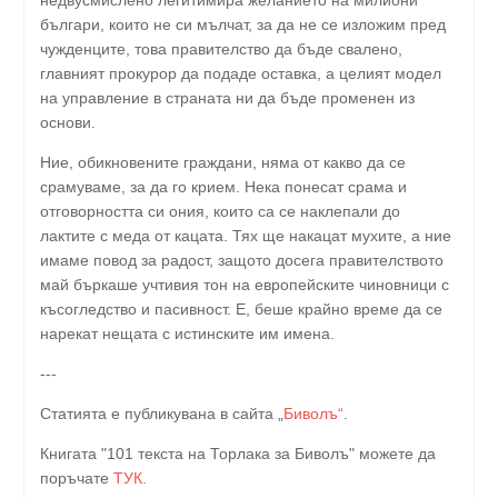
българи, които не си мълчат, за да не се изложим пред
чужденците, това правителство да бъде свалено,
главният прокурор да подаде оставка, а целият модел
на управление в страната ни да бъде променен из
основи.
Ние, обикновените граждани, няма от какво да се
срамуваме, за да го крием. Нека понесат срама и
отговорността си ония, които са се наклепали до
лактите с меда от кацата. Тях ще накацат мухите, а ние
имаме повод за радост, защото досега правителството
май бъркаше учтивия тон на европейските чиновници с
късогледство и пасивност. Е, беше крайно време да се
нарекат нещата с истинските им имена.
---
Статията е публикувана в сайта „
Биволъ“
.
Книгата "101 текста на Торлака за Биволъ" можете да
поръчате
ТУК.