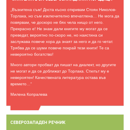
„Възхитена съм! Доста късно откривам Стоян Николов-
Торлака, но съм изключително впечатлена… Не мога да
повярвам, че доскоро не бях чела нищо от него.
Прекрасно е! Не знам дали книгите му могат да се
преведат, вероятно по-скоро не, но наистина си
заслужава повече хора да знаят за него и да го четат.
Трябва да се шуми повече покрай тези книги! Те са
невероятно богатство!
Много автори пробват да пишат на диалект, но другите
не могат и да се доближат до Торлака. Стилът му е
невероятен! Качествената литература остава във
времето…“
Милена Копралева
ВИЖТЕ ОЩЕ
СЕВЕРОЗАПАДЕН РЕЧНИК