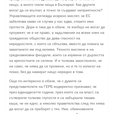
нещо, а много гнили неща в България. Как другите
могат да си мълчат, а точно те създават неприятности?
Управляващите изглежда искрено мислят, че ЕС
забелязва какво се случва у нас едва, откакто има
протести. Дори и така да е обаче, те изобщо не могат да
проумеят, че е не право, а задължение на всеки член на
гражданско общество да дава гласност на
нередностите, с които се сблъсква, вместо да помага за
замитането им под килима. Тяхното мислене е на
средновековни феодали, които са изумени от дързостта
на крепостните си селяни. И е толкова закостеняло, че
не само, че няма да се промени, но и те го излагат на
показ, без да намират нищо нередно в това.
Още по-интересно е обаче, че с думите си
представителите на ГЕРБ индиректно признават, че
през единадесетте години, през които са на власт, са
сътворили толкова глупости и са забъркали такава
каша, че не едно, а няколко правителства след тях няма
да могат да се преборят с тях. Ние, обикновените