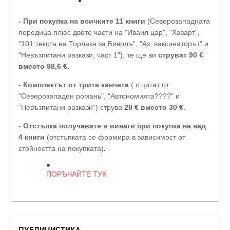
-
При покупка на всичките 11 книги
(Северозападната
поредица плюс двете части на "Иваил цар", "Хазарт",
"101 текста на Торлака за Биволъ", "Аз, ваксинаторът" и
"Невъзпитани разкази, част 1"), те ще ви
струват 90 €
вместо 98,6 €.
- Комплектът от трите канчета
( с цитат от
"Северозападен романь", "Автономията????" и
"Невъзпитани разкази") струва
28
€
вместо 30
€
.
-
Отстъпка получавате и винаги при покупка на над
4 книги
(отстъпката се формира в зависимост от
стойността на покупката)
.
ПОРЪЧАЙТЕ ТУК
ПУБЛИЦИСТИКА