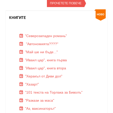
ПРОЧЕТЕТЕ ПОВЕЧЕ
КНИГИТЕ
"Северозападен романь"
"Автономията????"
"Май ше ни бъде..."
"Иваил цар", книга първа
"Иваил цар", книга втора
"Херакъл от Диви дол"
"Хазарт"
"101 текста на Торлака за Биволъ"
"Разкази за маса"
"Аз, ваксинаторът"