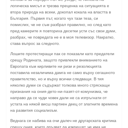
логическа мисъл и трезва преценка на ситуацията е
втора природа на всеки, докопал кокала на властта в
България. Първия път, когато чух тази теза, си
помислих, че не съм разбрал правилно, но след като
пред камерите я повториха десетки усти със свои думи,
разбрах, че повредата не е в моя телевизор. Накратко,
става въпрос за следното.
Лошите протестиращи пак се показали като предатели
срещу Родината, защото привлекли вниманието на
Европата към кирливите ни ризи и резолюцията
поставила незаличима дамга не само върху сегашното
правителство, но и върху всички следващи. В тия
няколко думи се съдържат толкова много стряскащи
признания на ония-дето-ни-пазят-от-комунизма, че
направо да се чуди човек дали не са изтръгнати от
устата на някой висш партиен деец от златните времена
на развития социализъм.
Веднага се набива на очи далеч не другарската критика
срещу ония, които дръзват да изкрещят, че има не