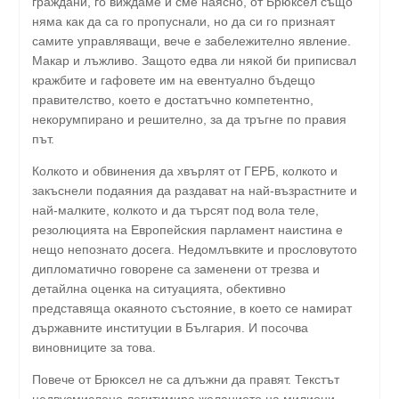
граждани, го виждаме и сме наясно, от Брюксел също
няма как да са го пропуснали, но да си го признаят
самите управляващи, вече е забележително явление.
Макар и лъжливо. Защото едва ли някой би приписвал
кражбите и гафовете им на евентуално бъдещо
правителство, което е достатъчно компетентно,
некорумпирано и решително, за да тръгне по правия
път.
Колкото и обвинения да хвърлят от ГЕРБ, колкото и
закъснели подаяния да раздават на най-възрастните и
най-малките, колкото и да търсят под вола теле,
резолюцията на Европейския парламент наистина е
нещо непознато досега. Недомлъвките и прословутото
дипломатично говорене са заменени от трезва и
детайлна оценка на ситуацията, обективно
представяща окаяното състояние, в което се намират
държавните институции в България. И посочва
виновниците за това.
Повече от Брюксел не са длъжни да правят. Текстът
недвусмислено легитимира желанието на милиони