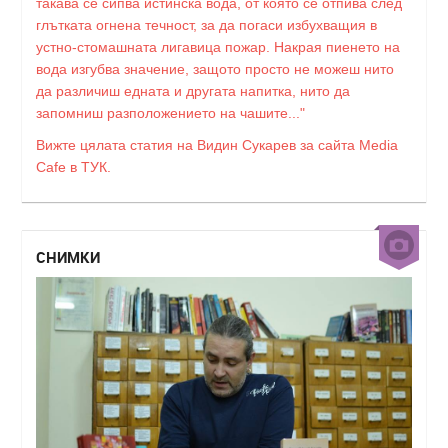
такава се сипва истинска вода, от която се отпива след
глътката огнена течност, за да погаси избухващия в
устно-стомашната лигавица пожар. Накрая пиенето на
вода изгубва значение, защото просто не можеш нито
да различиш едната и другата напитка, нито да
запомниш разположението на чашите..."
Вижте цялата статия на Видин Сукарев за сайта Media
Cafe в ТУК.
СНИМКИ