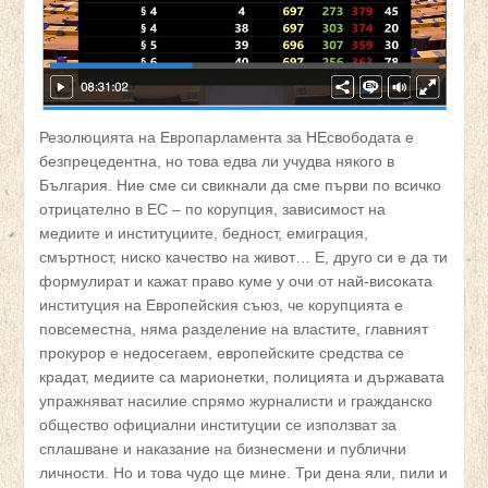
Резолюцията на Европарламента за НЕсвободата е
безпрецедентна, но това едва ли учудва някого в
България. Ние сме си свикнали да сме първи по всичко
отрицателно в ЕС – по корупция, зависимост на
медиите и институциите, бедност, емиграция,
смъртност, ниско качество на живот… Е, друго си е да ти
формулират и кажат право куме у очи от най-високата
институция на Европейския съюз, че корупцията е
повсеместна, няма разделение на властите, главният
прокурор е недосегаем, европейските средства се
крадат, медиите са марионетки, полицията и държавата
упражняват насилие спрямо журналисти и гражданско
общество официални институции се използват за
сплашване и наказание на бизнесмени и публични
личности. Но и това чудо ще мине. Три дена яли, пили и