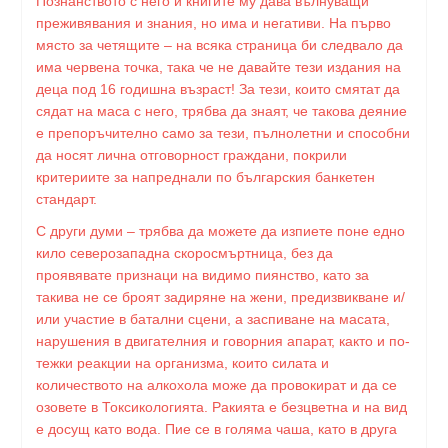
Познанството с него и книгите му дава вълнуващи
преживявания и знания, но има и негативи. На първо
място за четящите – на всяка страница би следвало да
има червена точка, така че не давайте тези издания на
деца под 16 годишна възраст! За тези, които смятат да
сядат на маса с него, трябва да знаят, че такова деяние
е препоръчително само за тези, пълнолетни и способни
да носят лична отговорност граждани, покрили
критериите за напреднали по българския банкетен
стандарт.
С други думи – трябва да можете да изпиете поне едно
кило северозападна скоросмъртница, без да
проявявате признаци на видимо пиянство, като за
такива не се броят задиряне на жени, предизвикване и/
или участие в батални сцени, а заспиване на масата,
нарушения в двигателния и говорния апарат, както и по-
тежки реакции на организма, които силата и
количеството на алкохола може да провокират и да се
озовете в Токсикологията. Ракията е безцветна и на вид
е досущ като вода. Пие се в голяма чаша, като в друга