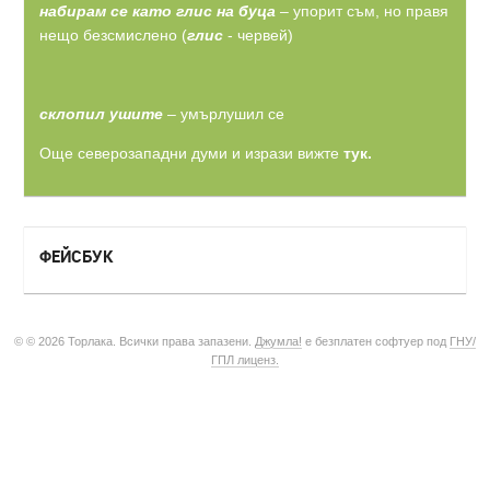
набирам се като глис на буца
– упорит съм, но правя
нещо безсмислено (
глис
- червей)
склопил ушите
– умърлушил се
Още северозападни думи и изрази вижте
тук.
ФЕЙСБУК
© © 2026 Торлака. Всички права запазени.
Джумла!
е безплатен софтуер под
ГНУ/
ГПЛ лиценз.