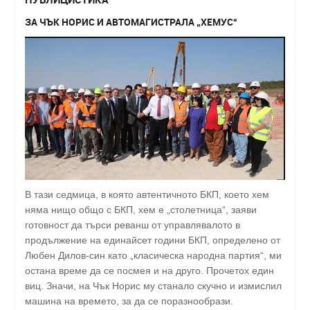
ЗА ЧЪК НОРИС И АВТОМАГИСТРАЛА „ХЕМУС“
В тази седмица, в която автентичното БКП, което хем
няма нищо общо с БКП, хем е „столетница“, заяви
готовност да търси реванш от управлявалото в
продължение на единайсет години БКП, определено от
Любен Дилов-син като „класическа народна партия“, ми
остана време да се посмея и на друго. Прочетох един
виц. Значи, на Чък Норис му станало скучно и измислил
машина на времето, за да се поразнообрази.