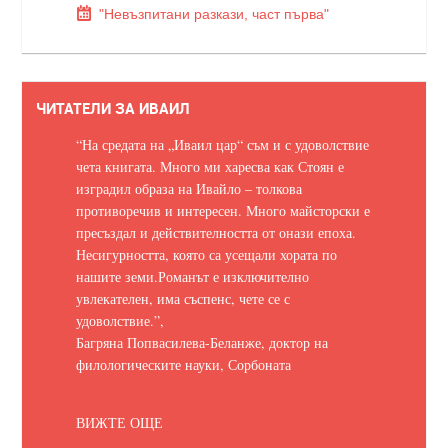
"Невъзпитани разкази, част първа"
ЧИТАТЕЛИ ЗА ИВАИЛ
“На средата на „Иваил цар“ съм и с удоволствие
чета книгата. Много ми харесва как Стоян е
изградил образа на Ивайло – толкова
противоречив и интересен. Много майсторски е
пресъздал и действителността от онази епоха.
Несигурността, която са усещали хората по
нашите земи.
Романът е изключително
увлекателен, има съспенс, чете се с
удоволствие.
”,
Багряна Попвасилева-Беланже, доктор на
филологическите науки, Сорбоната
ВИЖТЕ ОЩЕ