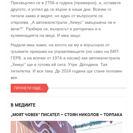
Прехвърлил се в 2756-а година (примерно), а, оставете
другото, и успял да се върне в наши дни. Всички го
питали какво е видял, но един от въпросите се
откроява. „А автомагистрала „Хемус“ завършена ли е
вече?“. Разбира се, въпросът е риторичен и е
кулминацията на вица. И има защо.
Надали има човек, на когото не му е втръснало от
гръмките приказки на управляващите (не само на БКП-
ГЕРБ, а на всички от 1974-а насам) как автомагистрала
„Хемус“ ще е готова ей сега. Утре. Догодина. Тая
петилетка. И все така. До 2024 година ще стане половин
век.
ПРОЧЕТИ ОЩЕ...
В МЕДИИТЕ
„МОЯТ ЧОВЕК“ ПИСАТЕЛ – СТОЯН НИКОЛОВ – ТОРЛАКА