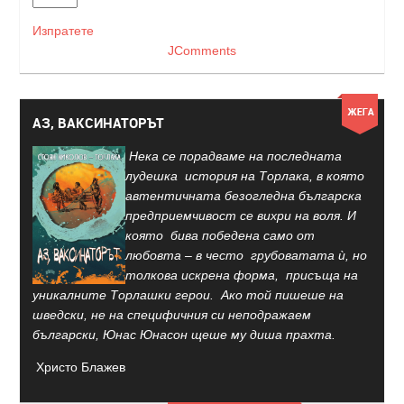
Изпратете
JComments
АЗ, ВАКСИНАТОРЪТ
Нека се порадваме на последната
лудешка история на Торлака, в която
автентичната безогледна българска
предприемчивост се вихри на воля. И
която бива победена само от
любовта – в често грубоватата ѝ, но
толкова искрена форма, присъща на
уникалните Торлашки герои. Ако той пишеше на
шведски, не на специфичния си неподражаем
български, Юнас Юнасон щеше му диша прахта.
Христо Блажев