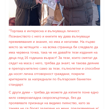
"Торлака е интересна и вълнуваща личност.
Познанството с него и книгите му дава вълнуващи
преживявания и знания, но има и негативи. На първо
място за четящите – на всяка страница би следвало да
има червена точка, така че не давайте тези издания на
деца под 16 годишна възраст! За тези, които смятат да
сядат на маса с него, трябва да знаят, че такова деяние
е препоръчително само за тези, пълнолетни и способни
да носят лична отговорност граждани, покрили
критериите за напреднали по българския банкетен
стандарт.
С други думи – трябва да можете да изпиете поне едно
кило северозападна скоросмъртница, без да
проявявате признаци на видимо пиянство, като за
такива не се броят задиряне на жени, предизвикване и/