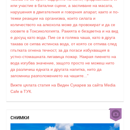
или участие в батални сцени, а заспиване на масата,
нарушения в двигателния и говорния апарат, както и по-
тежки реакции на организма, които силата и
количеството на алкохола може да провокират и да се
озовете в Токсикологията. Ракията е безцветна и на вид
е досущ като вода. Пие се в голяма чаша, като в друга
такава се сипва истинска вода, от която се отпива след
глътката огнена течност, за да погаси избухващия в
устно-стомашната лигавица пожар. Накрая пиенето на
вода изгубва значение, защото просто не можеш нито
да различиш едната и другата напитка, нито да
запомниш разположението на чашите..."
Вижте цялата статия на Видин Сукарев за сайта Media
Cafe в ТУК.
СНИМКИ