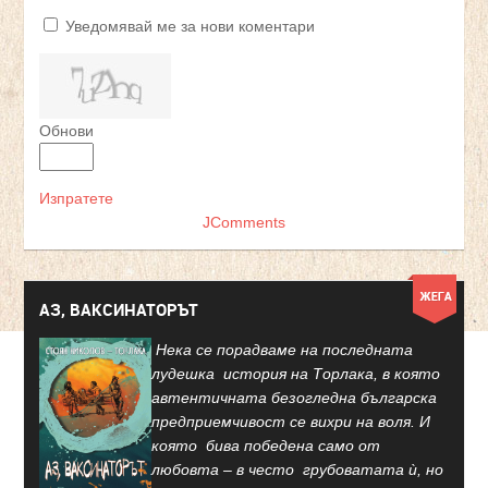
Уведомявай ме за нови коментари
Обнови
Изпратете
JComments
АЗ, ВАКСИНАТОРЪТ
Нека се порадваме на последната
лудешка история на Торлака, в която
автентичната безогледна българска
предприемчивост се вихри на воля. И
която бива победена само от
любовта – в често грубоватата ѝ, но