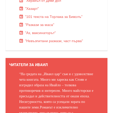
"Херакъл от Диви дол"
"Хазарт"
"101 текста на Торлака за Биволъ"
"Разкази за маса"
"Аз, ваксинаторът"
"Невъзпитани разкази, част първа"
ЧИТАТЕЛИ ЗА ИВАИЛ
“На средата на „Иваил цар“ съм и с удоволствие
чета книгата. Много ми харесва как Стоян е
изградил образа на Ивайло – толкова
противоречив и интересен. Много майсторски е
пресъздал и действителността от онази епоха.
Несигурността, която са усещали хората по
нашите земи.
Романът е изключително
увлекателен, има съспенс, чете се с