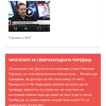
Торлака у БНТ
ЧИТАТЕЛИТЕ ЗА СЕВЕРОЗАПАДНАТА ПОРЕДИЦА
„Възхитена съм! Доста късно откривам Стоян Николов-
Торлака, но съм изключително впечатлена… Не мога да
повярвам, че доскоро не бях чела нищо от него.
Прекрасно е! Не знам дали книгите му могат да се
преведат, вероятно по-скоро не, но наистина си
заслужава повече хора да знаят за него и да го четат.
Трябва да се шуми повече покрай тези книги! Те са
невероятно богатство!