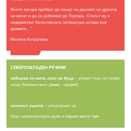
Много автори пробват да пишат на диалект, но другите
не могат и да се доближат до Торлака. Стилът му е
невероятен! Качествената литература остава във
времето…“
Милена Копралева
ВИЖТЕ ОЩЕ
СЕВЕРОЗАПАДЕН РЕЧНИК
набирам се като глис на буца
– упорит съм, но правя
нещо безсмислено (
глис
- червей)
склопил ушите
– умърлушил се
Още северозападни думи и изрази вижте
тук.