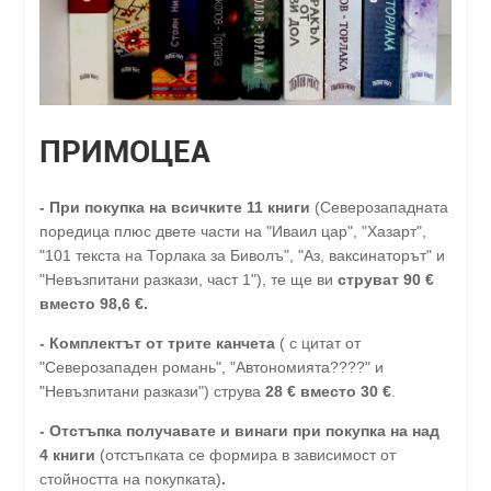
ПРИМОЦЕА
-
При покупка на всичките 11 книги
(Северозападната
поредица плюс двете части на "Иваил цар", "Хазарт",
"101 текста на Торлака за Биволъ", "Аз, ваксинаторът" и
"Невъзпитани разкази, част 1"), те ще ви
струват 90 €
вместо 98,6 €.
- Комплектът от трите канчета
( с цитат от
"Северозападен романь", "Автономията????" и
"Невъзпитани разкази") струва
28
€
вместо 30
€
.
-
Отстъпка получавате и винаги при покупка на над
4 книги
(отстъпката се формира в зависимост от
стойността на покупката)
.