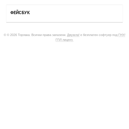
ФЕЙСБУК
© © 2026 Торлака. Всички права запазени.
Джумла!
е безплатен софтуер под
ГНУ/
ГПЛ лиценз.