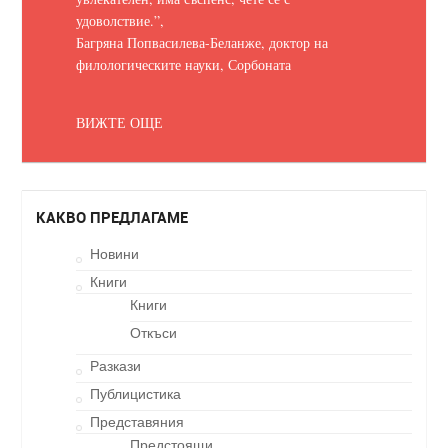
удоволствие.
”,
Багряна Попвасилева-Беланже, доктор на
филологическите науки, Сорбоната
ВИЖТЕ ОЩЕ
КАКВО ПРЕДЛАГАМЕ
Новини
Книги
Книги
Откъси
Разкази
Публицистика
Представяния
Предстоящи