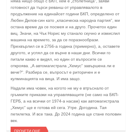
няма нищо общо с БКП, хем е „столетница“, заяви
готовност да търси реванш от управлявалото в
продължение на единайсет години БКП, определено от
Любен Дилов-син като „класическа народна партия“, ми
остана време да се посмея и на друго. Прочетох един
виц. Значи, на Чък Норис му станало скучно и измислил
машина на времето, за да се поразнообрази.
Прехвърлил се в 2756-а година (примерно), а, оставете
другото, и успял да се върне в наши дни. Всички го
питали какво е видял, но един от въпросите се
откроява. „А автомагистрала „Хемус“ завършена ли е
вече?“. Разбира се, въпросът е риторичен и е
кулминацията на вица. И има защо.
Надали има човек, на когото не му е втръснало от
гръмките приказки на управляващите (не само на БКП-
ГЕРБ, а на всички от 1974-а насам) как автомагистрала
„Хемус“ ще е готова ей сега. Утре. Догодина. Тая
петилетка. И все така. До 2024 година ще стане половин
век.
ПРОЧЕТИ ОЩЕ...