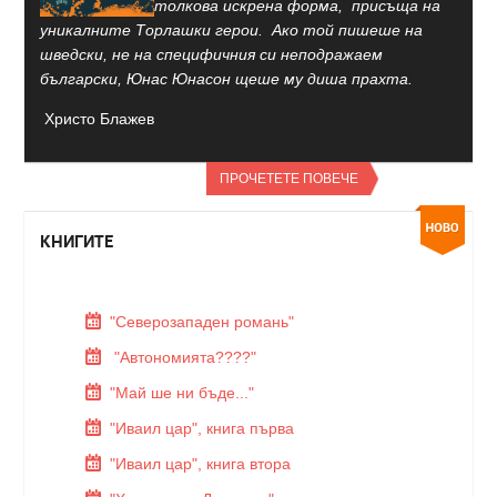
толкова искрена форма, присъща на
уникалните Торлашки герои. Ако той пишеше на
шведски, не на специфичния си неподражаем
български, Юнас Юнасон щеше му диша прахта.
Христо Блажев
ПРОЧЕТЕТЕ ПОВЕЧЕ
КНИГИТЕ
"Северозападен романь"
"Автономията????"
"Май ше ни бъде..."
"Иваил цар", книга първа
"Иваил цар", книга втора