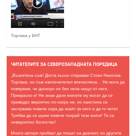
Торлака у БНТ
ЧИТАТЕЛИТЕ ЗА СЕВЕРОЗАПАДНАТА ПОРЕДИЦА
„Възхитена съм! Доста късно откривам Стоян Николов-
Торлака, но съм изключително впечатлена… Не мога да
повярвам, че доскоро не бях чела нищо от него.
Прекрасно е! Не знам дали книгите му могат да се
преведат, вероятно по-скоро не, но наистина си
заслужава повече хора да знаят за него и да го четат.
Трябва да се шуми повече покрай тези книги! Те са
невероятно богатство!
Много автори пробват да пишат на диалект, но другите