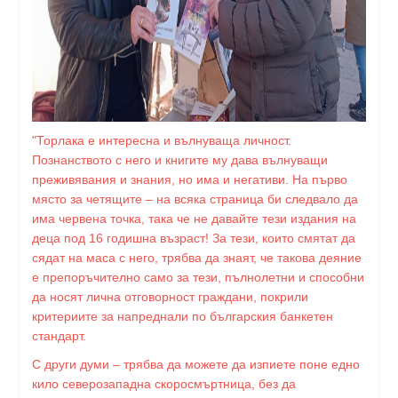
"Торлака е интересна и вълнуваща личност.
Познанството с него и книгите му дава вълнуващи
преживявания и знания, но има и негативи. На първо
място за четящите – на всяка страница би следвало да
има червена точка, така че не давайте тези издания на
деца под 16 годишна възраст! За тези, които смятат да
сядат на маса с него, трябва да знаят, че такова деяние
е препоръчително само за тези, пълнолетни и способни
да носят лична отговорност граждани, покрили
критериите за напреднали по българския банкетен
стандарт.
С други думи – трябва да можете да изпиете поне едно
кило северозападна скоросмъртница, без да