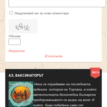
Уведомявай ме за нови коментари
Обнови
Изпратете
JComments
АЗ, ВАКСИНАТОРЪТ
Нека се порадваме на последната
лудешка история на Торлака, в която
автентичната безогледна българска
предприемчивост се вихри на воля. И
която бива победена само от