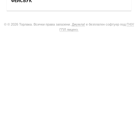
ФЕЙСБУК
© © 2026 Торлака. Всички права запазени.
Джумла!
е безплатен софтуер под
ГНУ/
ГПЛ лиценз.