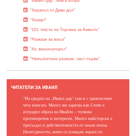
"Иваил цар", книга втора
"Херакъл от Диви дол"
"Хазарт"
"101 текста на Торлака за Биволъ"
"Разкази за маса"
"Аз, ваксинаторът"
"Невъзпитани разкази, част първа"
ЧИТАТЕЛИ ЗА ИВАИЛ
“На средата на „Иваил цар“ съм и с удоволствие
чета книгата. Много ми харесва как Стоян е
изградил образа на Ивайло – толкова
противоречив и интересен. Много майсторски е
пресъздал и действителността от онази епоха.
Несигурността, която са усещали хората по