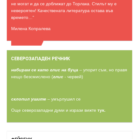
не могат и да се доближат до Торлака. Стилът му е
невероятен! Качествената литература остава във
времето…“
Милена Копралева
ВИЖТЕ ОЩЕ
СЕВЕРОЗАПАДЕН РЕЧНИК
набирам се като глис на буца
– упорит съм, но правя
нещо безсмислено (
глис
- червей)
склопил ушите
– умърлушил се
Още северозападни думи и изрази вижте
тук.