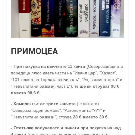
ПРИМОЦЕА
-
При покупка на всичките 11 книги
(Северозападната
поредица плюс двете части на "Иваил цар", "Хазарт",
"101 текста на Торлака за Биволъ", "Аз, ваксинаторът" и
"Невъзпитани разкази, част 1"), те ще ви
струват 90 €
вместо 98,6 €.
- Комплектът от трите канчета
( с цитат от
"Северозападен романь", "Автономията????" и
"Невъзпитани разкази") струва
28
€
вместо 30
€
.
-
Отстъпка получавате и винаги при покупка на над
4 книги
(отстъпката се формира в зависимост от