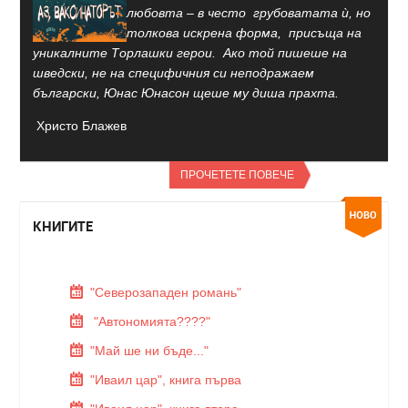
любовта – в често грубоватата ѝ, но
толкова искрена форма, присъща на
уникалните Торлашки герои. Ако той пишеше на
шведски, не на специфичния си неподражаем
български, Юнас Юнасон щеше му диша прахта.
Христо Блажев
ПРОЧЕТЕТЕ ПОВЕЧЕ
КНИГИТЕ
"Северозападен романь"
"Автономията????"
"Май ше ни бъде..."
"Иваил цар", книга първа