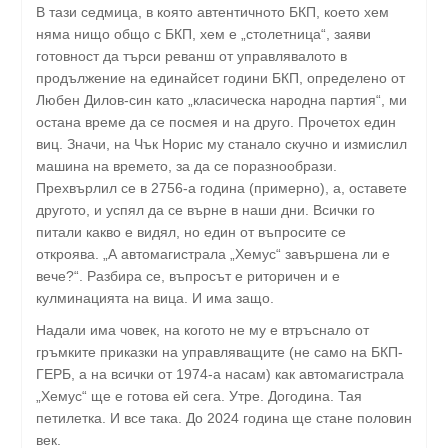
В тази седмица, в която автентичното БКП, което хем
няма нищо общо с БКП, хем е „столетница“, заяви
готовност да търси реванш от управлявалото в
продължение на единайсет години БКП, определено от
Любен Дилов-син като „класическа народна партия“, ми
остана време да се посмея и на друго. Прочетох един
виц. Значи, на Чък Норис му станало скучно и измислил
машина на времето, за да се поразнообрази.
Прехвърлил се в 2756-а година (примерно), а, оставете
другото, и успял да се върне в наши дни. Всички го
питали какво е видял, но един от въпросите се
откроява. „А автомагистрала „Хемус“ завършена ли е
вече?“. Разбира се, въпросът е риторичен и е
кулминацията на вица. И има защо.
Надали има човек, на когото не му е втръснало от
гръмките приказки на управляващите (не само на БКП-
ГЕРБ, а на всички от 1974-а насам) как автомагистрала
„Хемус“ ще е готова ей сега. Утре. Догодина. Тая
петилетка. И все така. До 2024 година ще стане половин
век.