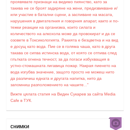
проявявате признаци на видимо пиянство, като за
такива не се броят задиряне на жени, предизвикване и/
или участие в батални сцени, а заспиване на масата,
нарушения в двигателния и говорния апарат, както и по-
тежки реакции на организма, които силата и
количеството на алкохола може да провокират и да се
озовете в Токсикологията. Ракията е безцветна и на вид
е досущ като вода. Пие се в голяма чаша, като в друга
такава се сипва истинска вода, от която се отпива след
глътката огнена течност, за да погаси избухващия в
устно-стомашната лигавица пожар. Накрая пиенето на
вода изгубва значение, защото просто не можеш нито
да различиш едната и другата напитка, нито да
запомниш разположението на чашите..."
Вижте цялата статия на Видин Сукарев за сайта Media
Cafe в ТУК.
СНИМКИ