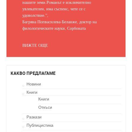
нашите земи.
Романът е изключително
увлекателен, има съспенс, чете се с
удоволствие.
”,
Багряна Попвасилева-Беланже, доктор на
филологическите науки, Сорбоната
ВИЖТЕ ОЩЕ
КАКВО ПРЕДЛАГАМЕ
Новини
Книги
Книги
Откъси
Разкази
Публицистика