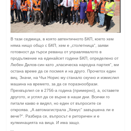
В тази седмица, в която автентичното БКП, което хем
няма нищо общо с БКП, хем е „столетница“, заяви
готовност да търси реванш от управлявалото в
продължение на единайсет години БКП, определено от
Любен Дилов-син като „класическа народна партия“, ми
остана време да се посмея и на друго. Прочетох един
виц. Значи, на Чък Норис му станало скучно и измислил
машина на времето, за да се поразнообрази.
Прехвърлил се в 2756-а година (примерно), а, оставете
другото, и успял да се върне в наши дни. Всички го
питали какво е видял, но един от въпросите се
откроява. „А автомагистрала „Хемус“ завършена ли е
вече?“. Разбира се, въпросът е риторичен и е
кулминацията на вица. И има защо.