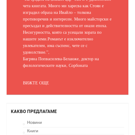
чета книгата. Много ми харесва как Стоян е
изградил образа на Ивайло – толкова
противоречив и интересен. Много майсторски е
пресъздал и действителността от онази епоха.
Несигурността, която са усещали хората по
нашите земи.
Романът е изключително
увлекателен, има съспенс, чете се с
удоволствие.
”,
Багряна Попвасилева-Беланже, доктор на
филологическите науки, Сорбоната
ВИЖТЕ ОЩЕ
КАКВО ПРЕДЛАГАМЕ
Новини
Книги