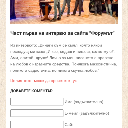
Част първа на интервю за сайта "Форумът"
Из интервюто: „Винаги съм се смял, която някой
несведущ ми каже „И кво, сядаш и пишеш, колко му е!“.
Ами, опитай, друже! Лично за мен писането е правене
на любов с изразните средства. Понякога мазохистична,
понякога садистична, но никога скучна любов.“
Целия текст може да прочетете тук
ДОБАВЕТЕ КОМЕНТАР
Име (задължително)
Е-мейл (задължително)
Сайт