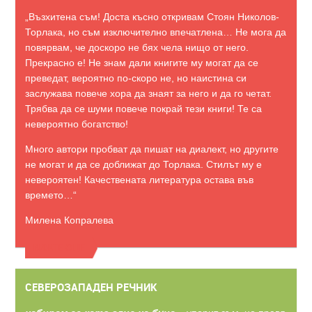
„Възхитена съм! Доста късно откривам Стоян Николов-
Торлака, но съм изключително впечатлена… Не мога да
повярвам, че доскоро не бях чела нищо от него.
Прекрасно е! Не знам дали книгите му могат да се
преведат, вероятно по-скоро не, но наистина си
заслужава повече хора да знаят за него и да го четат.
Трябва да се шуми повече покрай тези книги! Те са
невероятно богатство!
Много автори пробват да пишат на диалект, но другите
не могат и да се доближат до Торлака. Стилът му е
невероятен! Качествената литература остава във
времето…“
Милена Копралева
ВИЖТЕ ОЩЕ
СЕВЕРОЗАПАДЕН РЕЧНИК