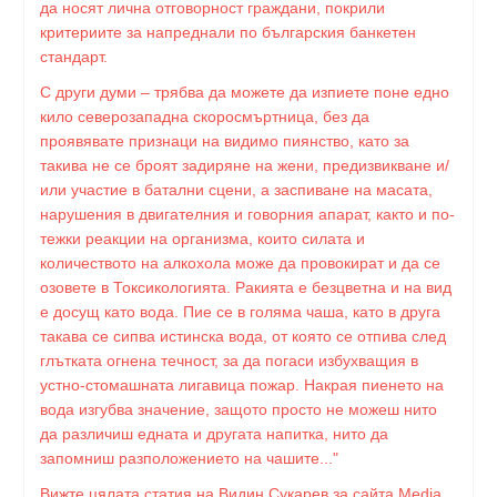
да носят лична отговорност граждани, покрили
критериите за напреднали по българския банкетен
стандарт.
С други думи – трябва да можете да изпиете поне едно
кило северозападна скоросмъртница, без да
проявявате признаци на видимо пиянство, като за
такива не се броят задиряне на жени, предизвикване и/
или участие в батални сцени, а заспиване на масата,
нарушения в двигателния и говорния апарат, както и по-
тежки реакции на организма, които силата и
количеството на алкохола може да провокират и да се
озовете в Токсикологията. Ракията е безцветна и на вид
е досущ като вода. Пие се в голяма чаша, като в друга
такава се сипва истинска вода, от която се отпива след
глътката огнена течност, за да погаси избухващия в
устно-стомашната лигавица пожар. Накрая пиенето на
вода изгубва значение, защото просто не можеш нито
да различиш едната и другата напитка, нито да
запомниш разположението на чашите..."
Вижте цялата статия на Видин Сукарев за сайта Media