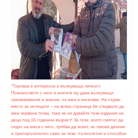
"Торлака е интересна и вълнуваща личност.
Познанството с него и книгите му дава вълнуващи
преживявания и знания, но има и негативи. На първо
място за четящите – на всяка страница би следвало да
има червена точка, така че не давайте тези издания на
деца под 16 годишна възраст! За тези, които смятат да
сядат на маса с него, трябва да знаят, че такова деяние
е препоръчително само за тези, пълнолетни и способни