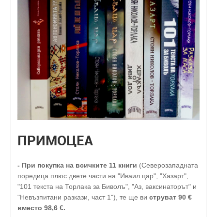
ПРИМОЦЕА
-
При покупка на всичките 11 книги
(Северозападната
поредица плюс двете части на "Иваил цар", "Хазарт",
"101 текста на Торлака за Биволъ", "Аз, ваксинаторът" и
"Невъзпитани разкази, част 1"), те ще ви
струват 90 €
вместо 98,6 €.