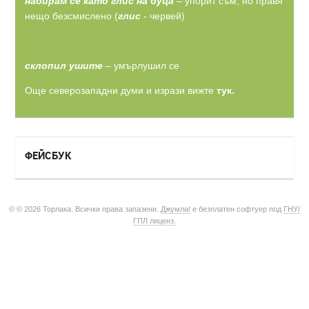
набирам се като глис на буца
– упорит съм, но правя
нещо безсмислено (
глис
- червей)
склопил ушите
– умърлушил се
Още северозападни думи и изрази вижте
тук.
ФЕЙСБУК
© © 2026 Торлака. Всички права запазени.
Джумла!
е безплатен софтуер под
ГНУ/
ГПЛ лиценз.