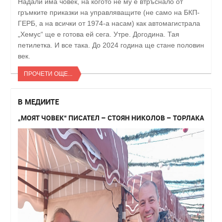
Надали има човек, на когото не му е втръснало от
гръмките приказки на управляващите (не само на БКП-
ГЕРБ, а на всички от 1974-а насам) как автомагистрала
„Хемус“ ще е готова ей сега. Утре. Догодина. Тая
петилетка. И все така. До 2024 година ще стане половин
век.
ПРОЧЕТИ ОЩЕ...
В МЕДИИТЕ
„МОЯТ ЧОВЕК“ ПИСАТЕЛ – СТОЯН НИКОЛОВ – ТОРЛАКА