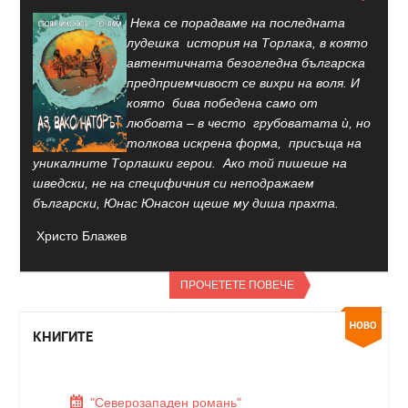
Нека се порадваме на последната
лудешка история на Торлака, в която
автентичната безогледна българска
предприемчивост се вихри на воля. И
която бива победена само от
любовта – в често грубоватата ѝ, но
толкова искрена форма, присъща на
уникалните Торлашки герои. Ако той пишеше на
шведски, не на специфичния си неподражаем
български, Юнас Юнасон щеше му диша прахта.
Христо Блажев
ПРОЧЕТЕТЕ ПОВЕЧЕ
КНИГИТЕ
"Северозападен романь"