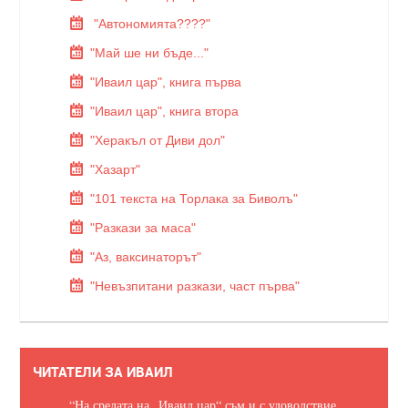
"Автономията????"
"Май ше ни бъде..."
"Иваил цар", книга първа
"Иваил цар", книга втора
"Херакъл от Диви дол"
"Хазарт"
"101 текста на Торлака за Биволъ"
"Разкази за маса"
"Аз, ваксинаторът"
"Невъзпитани разкази, част първа"
ЧИТАТЕЛИ ЗА ИВАИЛ
“На средата на „Иваил цар“ съм и с удоволствие