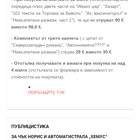
поредица плюс двете части на "Иваил цар", "Хазарт",
"101 текста на Торлака за Биволъ", "Аз, ваксинаторът" и
"Невъзпитани разкази, част 1"), те ще ви
струват 90 €
вместо 98,6 €.
- Комплектът от трите канчета
( с цитат от
"Северозападен романь", "Автономията????" и
"Невъзпитани разкази") струва
28
€
вместо 30
€
.
-
Отстъпка получавате и винаги при покупка на над
4 книги
(отстъпката се формира в зависимост от
стойността на покупката)
.
ПОРЪЧАЙТЕ ТУК
ПУБЛИЦИСТИКА
ЗА ЧЪК НОРИС И АВТОМАГИСТРАЛА „ХЕМУС“