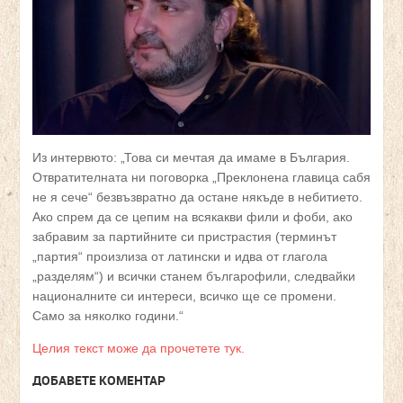
Из интервюто: „Това си мечтая да имаме в България.
Отвратителната ни поговорка „Преклонена главица сабя
не я сече“ безвъзвратно да остане някъде в небитието.
Ако спрем да се цепим на всякакви фили и фоби, ако
забравим за партийните си пристрастия (терминът
„партия“ произлиза от латински и идва от глагола
„разделям“) и всички станем българофили, следвайки
националните си интереси, всичко ще се промени.
Само за няколко години.“
Целия текст може да прочетете тук.
ДОБАВЕТЕ КОМЕНТАР