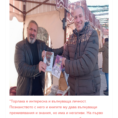
"Торлака е интересна и вълнуваща личност.
Познанството с него и книгите му дава вълнуващи
преживявания и знания, но има и негативи. На първо