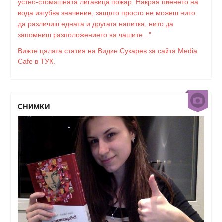
устно-стомашната лигавица пожар. Накрая пиенето на
вода изгубва значение, защото просто не можеш нито
да различиш едната и другата напитка, нито да
запомниш разположението на чашите..."
Вижте цялата статия на Видин Сукарев за сайта Media
Cafe в ТУК.
СНИМКИ