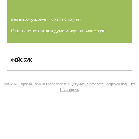
склопил ушите
– умърлушил се
Още северозападни думи и изрази вижте
тук.
ФЕЙСБУК
© © 2026 Торлака. Всички права запазени.
Джумла!
е безплатен софтуер под
ГНУ/
ГПЛ лиценз.