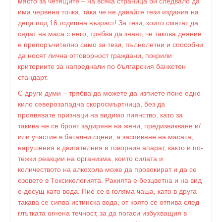
място за четящите – на всяка страница би следвало да
има червена точка, така че не давайте тези издания на
деца под 16 годишна възраст! За тези, които смятат да
сядат на маса с него, трябва да знаят, че такова деяние
е препоръчително само за тези, пълнолетни и способни
да носят лична отговорност граждани, покрили
критериите за напреднали по българския банкетен
стандарт.
С други думи – трябва да можете да изпиете поне едно
кило северозападна скоросмъртница, без да
проявявате признаци на видимо пиянство, като за
такива не се броят задиряне на жени, предизвикване и/
или участие в батални сцени, а заспиване на масата,
нарушения в двигателния и говорния апарат, както и по-
тежки реакции на организма, които силата и
количеството на алкохола може да провокират и да се
озовете в Токсикологията. Ракията е безцветна и на вид
е досущ като вода. Пие се в голяма чаша, като в друга
такава се сипва истинска вода, от която се отпива след
глътката огнена течност, за да погаси избухващия в