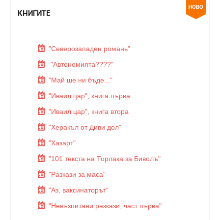
КНИГИТЕ
"Северозападен романь"
"Автономията????"
"Май ше ни бъде..."
"Иваил цар", книга първа
"Иваил цар", книга втора
"Херакъл от Диви дол"
"Хазарт"
"101 текста на Торлака за Биволъ"
"Разкази за маса"
"Аз, ваксинаторът"
"Невъзпитани разкази, част първа"