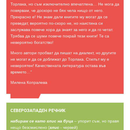
Торлака, но съм изключително впечатлена… Не мога да
повярвам, че доскоро не бях чела нищо от него.
Прекрасно е! Не знам дали книгите му могат да се
преведат, вероятно по-скоро не, но наистина си
заслужава повече хора да знаят за него и да го четат.
Трябва да се шуми повече покрай тези книги! Те са
невероятно богатство!
Много автори пробват да пишат на диалект, но другите
не могат и да се доближат до Торлака. Стилът му е
невероятен! Качествената литература остава във
времето…“
Милена Копралева
ВИЖТЕ ОЩЕ
СЕВЕРОЗАПАДЕН РЕЧНИК
набирам се като глис на буца
– упорит съм, но правя
нещо безсмислено (
глис
- червей)