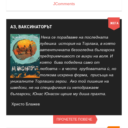
JComments
АЗ, ВАКСИНАТОРЪТ
Нека се порадваме на последната
лудешка история на Торлака, в която
автентичната безогледна българска
предприемчивост се вихри на воля. И
която бива победена само от
любовта – в често грубоватата ѝ, но
толкова искрена форма, присъща на
уникалните Торлашки герои. Ако той пишеше на
шведски, не на специфичния си неподражаем
български, Юнас Юнасон щеше му диша прахта.
Христо Блажев
ПРОЧЕТЕТЕ ПОВЕЧЕ