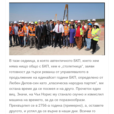
В тази седмица, в която автентичното БКП, което хем
няма нищо общо с БКП, хем е „столетница“, заяви
готовност да търси реванш от управлявалото в
продължение на единайсет години БКП, определено от
Любен Дилов-син като „класическа народна партия“, ми
остана време да се посмея и на друго. Прочетох един
виц. Значи, на Чък Норис му станало скучно и измислил
машина на времето, за да се поразнообрази.
Прехвърлил се в 2756-а година (примерно), а, оставете
другото, и успял да се върне в наши дни. Всички го