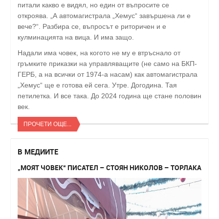
питали какво е видял, но един от въпросите се
откроява. „А автомагистрала „Хемус“ завършена ли е
вече?“. Разбира се, въпросът е риторичен и е
кулминацията на вица. И има защо.
Надали има човек, на когото не му е втръснало от
гръмките приказки на управляващите (не само на БКП-
ГЕРБ, а на всички от 1974-а насам) как автомагистрала
„Хемус“ ще е готова ей сега. Утре. Догодина. Тая
петилетка. И все така. До 2024 година ще стане половин
век.
ПРОЧЕТИ ОЩЕ...
В МЕДИИТЕ
„МОЯТ ЧОВЕК“ ПИСАТЕЛ – СТОЯН НИКОЛОВ – ТОРЛАКА