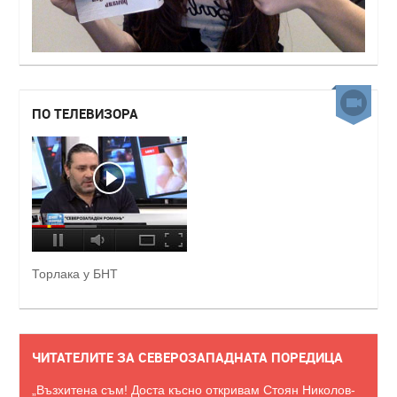
ПО ТЕЛЕВИЗОРА
Торлака у БНТ
ЧИТАТЕЛИТЕ ЗА СЕВЕРОЗАПАДНАТА ПОРЕДИЦА
„Възхитена съм! Доста късно откривам Стоян Николов-