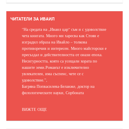
ЧИТАТЕЛИ ЗА ИВАИЛ
“На средата на „Иваил цар“ съм и с удоволствие
чета книгата. Много ми харесва как Стоян е
изградил образа на Ивайло – толкова
противоречив и интересен. Много майсторски е
пресъздал и действителността от онази епоха.
Несигурността, която са усещали хората по
нашите земи.
Романът е изключително
увлекателен, има съспенс, чете се с
удоволствие.
”,
Багряна Попвасилева-Беланже, доктор на
филологическите науки, Сорбоната
ВИЖТЕ ОЩЕ