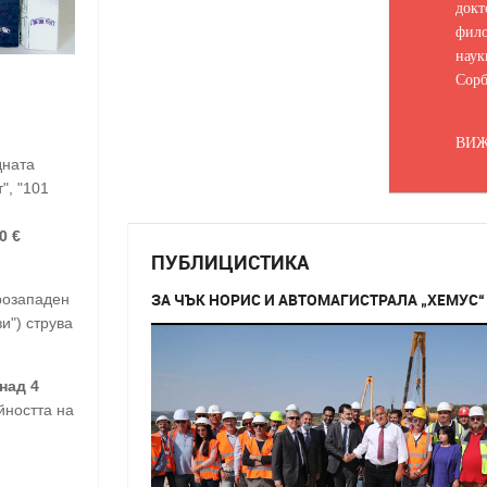
докт
фило
наук
Сорб
ВИЖ
дната
", "101
0 €
ПУБЛИЦИСТИКА
ЗА ЧЪК НОРИС И АВТОМАГИСТРАЛА „ХЕМУС“
ерозападен
и") струва
над 4
йността на