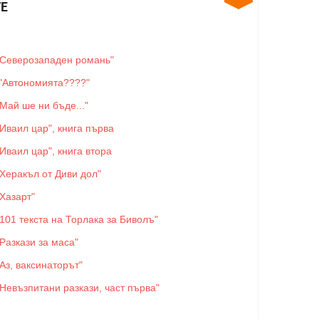
Е
"Северозападен романь"
"Автономията????"
"Май ше ни бъде..."
"Иваил цар", книга първа
"Иваил цар", книга втора
"Херакъл от Диви дол"
"Хазарт"
"101 текста на Торлака за Биволъ"
"Разкази за маса"
"Аз, ваксинаторът"
"Невъзпитани разкази, част първа"