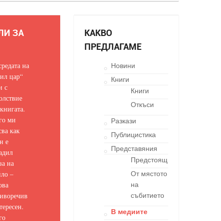
ЛИ ЗА
КАКВО
ПРЕДЛАГАМЕ
средата на
Новини
ил цар“
Книги
и с
Книги
олствие
Откъси
 книгата.
го ми
Разкази
сва как
Публицистика
н е
Представяния
адил
Предстоящи
за на
ло –
От мястото
ова
на
иворечив
събитието
тересен.
В медиите
го