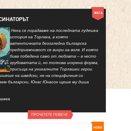
КСИНАТОРЪТ
Нека се порадваме на последната лудешка
история на Торлака, в която
автентичната безогледна българска
предприемчивост се вихри на воля. И която
бива победена само от любовта – в често
грубоватата ѝ, но толкова искрена форма,
присъща на уникалните Торлашки герои.
ишеше на шведски, не на специфичния си
аем български, Юнас Юнасон щеше му диша
лажев
ПРОЧЕТЕТЕ ПОВЕЧЕ