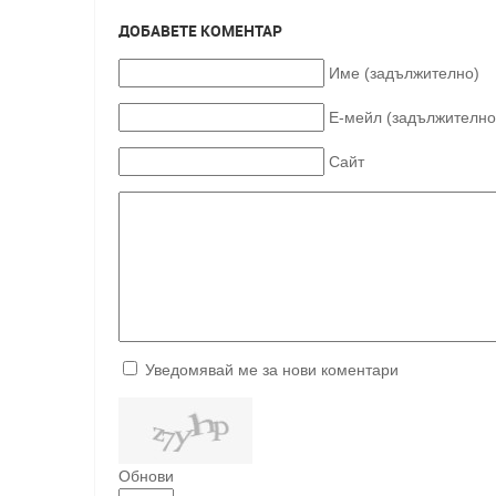
ДОБАВЕТЕ КОМЕНТАР
Име (задължително)
Е-мейл (задължително
Сайт
Уведомявай ме за нови коментари
Обнови