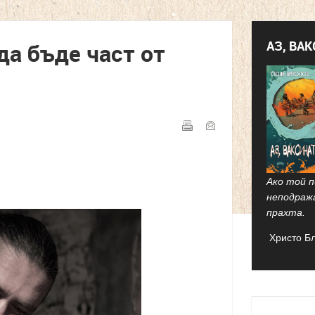
АЗ, ВА
да бъде част от
Ако той п
неподраж
прахта.
Христо Б