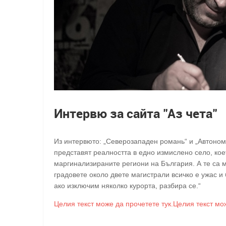
Интервю за сайта "Аз чета"
Из интервюто: „Северозападен романь“ и „Автоном
представят реалността в едно измислено село, кое
маргинализираните региони на България. А те са 
градовете около двете магистрали всичко е ужас и 
ако изключим няколко курорта, разбира се.“
Целия текст може да прочетете тук.Целия текст мож