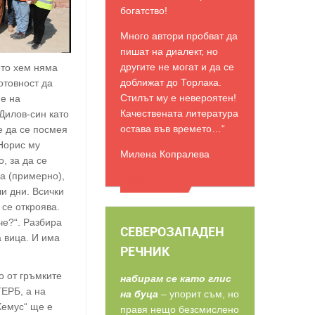
богатство!
Много автори пробват да
пишат на диалект, но
другите не могат и да се
ето хем няма
доближат до Торлака.
отовност да
Стилът му е невероятен!
е на
Качествената литература
Дилов-син като
остава във времето…“
е да се посмея
 Норис му
Милена Копралева
, за да се
а (примерно),
ВИЖТЕ ОЩЕ
ши дни. Всички
 се откроява.
че?“. Разбира
СЕВЕРОЗАПАДЕН
а вица. И има
РЕЧНИК
о от гръмките
набирам се като глис
ГЕРБ, а на
на буца
– упорит съм, но
Хемус“ ще е
правя нещо безсмислено