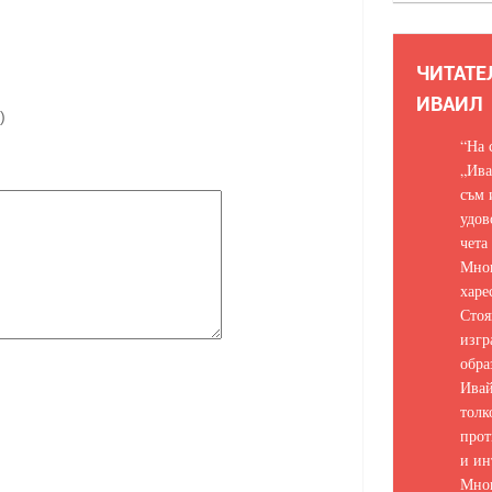
ЧИТАТЕ
ИВАИЛ
)
“На 
„Ива
съм 
удов
чета
Мно
харе
Стоя
изгр
обра
Ивай
толк
прот
и ин
Мно