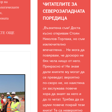
ор на
ЧИТАТЕЛИТЕ ЗА
логическите
СЕВЕРОЗАПАДНАТА
и,
ПОРЕДИЦА
оната
„Възхитена съм! Доста
ТЕ ОЩЕ
късно откривам Стоян
Николов-Торлака, но съм
изключително
впечатлена… Не мога да
повярвам, че доскоро не
бях чела нищо от него.
Прекрасно е! Не знам
дали книгите му могат да
се преведат, вероятно
по-скоро не, но наистина
си заслужава повече
хора да знаят за него и
да го четат. Трябва да се
шуми повече покрай тези
книги! Те са невероятно