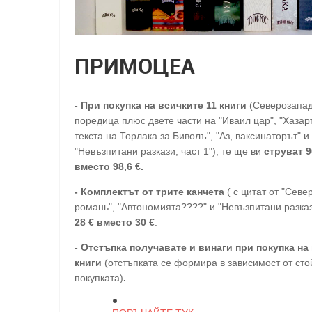
ПРИМОЦЕА
-
При покупка на всичките 11 книги
(Северозапа
поредица плюс двете части на "Иваил цар", "Хазарт
текста на Торлака за Биволъ", "Аз, ваксинаторът" и
"Невъзпитани разкази, част 1"), те ще ви
струват 9
вместо 98,6 €.
- Комплектът от трите канчета
( с цитат от "Сев
романь", "Автономията????" и "Невъзпитани разказ
28
€
вместо 30
€
.
-
Отстъпка получавате и винаги при покупка на 
книги
(отстъпката се формира в зависимост от сто
покупката)
.