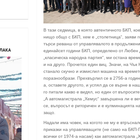
В тази седмица, в която автентичното БКП, ко
нищо общо с БКП, хем е „столетница“, заяви г
търси реванш от управлявалото в продължени
РЛАКА
единайсет години БКП, определено от Любен 
„класическа народна партия“, ми остана врем
и на друго. Прочетох един виц. Значи, на Чък
станало скучно и измислил машина на времето
поразнообрази. Прехвърлил се в 2756-а годин
а, оставете другото, и успял да се върне в на
го питали какво е видял, но един от въпросите
„А автомагистрала „Хемус“ завършена ли е ве
се, въпросът е риторичен и е кулминацията н
защо.
Надали има човек, на когото не му е втръснал
приказки на управляващите (не само на БКП-
всички от 1974-а насам) как автомагистрала „