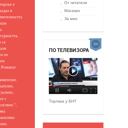
От читатели
торски е
ъздал и
Магазин
твителността
За мен
нази
а.
гурността,
о са
щали
ПО ТЕЛЕВИЗОРА
та по
ите
.
Романът
ючително
кателен,
съспенс,
се с
Торлака у БНТ
олствие.
”,
яна
асилева-
нже,