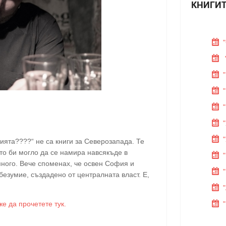
КНИГИТ
ията????“ не са книги за Северозапада. Те
то би могло да се намира навсякъде в
много. Вече споменах, че освен София и
безумие, създадено от централната власт. Е,
е да прочетете тук.