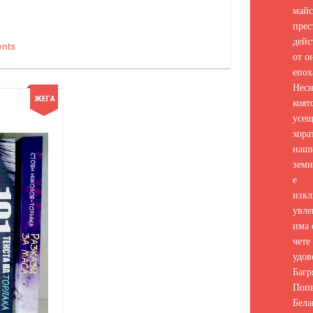
майс
прес
дейс
nts
от о
епох
Неси
коят
усе
хора
наш
земи
е
изкл
увле
има 
чете 
удов
Багр
Попв
Бела