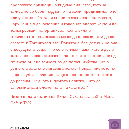
проявявате признаци на видимо пиянство, като за
такива не се броят задиряне на жени, предизвикване и/
или участие в батални сцени, а заспиване на масата,
нарушения в двигателния и говорния апарат, както и по-
тежки реакции на организма, които силата и
количеството на алкохола може да провокират и да се
озовете в Токсикологията. Ракията е безцветна и на вид
е досущ като вода. Пие се в голяма чаша, като в друга
такава се сипва истинска вода, от която се отпива след
глътката огнена течност, за да погаси избухващия в
устно-стомашната лигавица пожар. Накрая пиенето на
вода изгубва значение, защото просто не можеш нито
да различиш едната и другата напитка, нито да
запомниш разположението на чашите..."
Вижте цялата статия на Видин Сукарев за сайта Media
Cafe в ТУК.
СНИМКИ