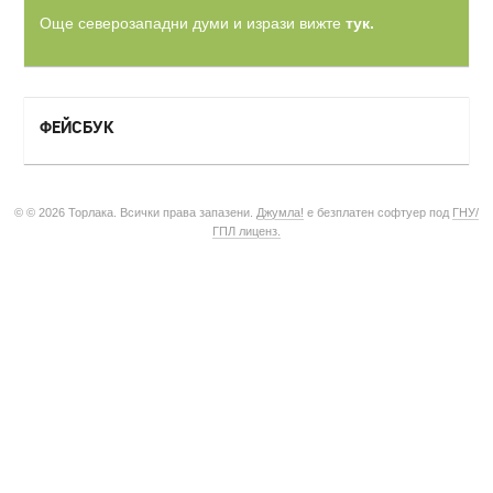
Още северозападни думи и изрази вижте
тук.
ФЕЙСБУК
© © 2026 Торлака. Всички права запазени.
Джумла!
е безплатен софтуер под
ГНУ/
ГПЛ лиценз.