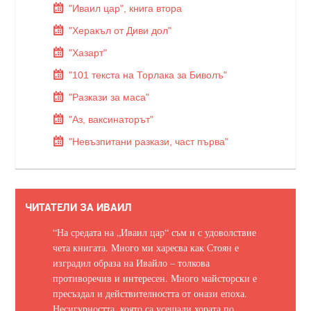
"Иваил цар", книга втора
"Херакъл от Диви дол"
"Хазарт"
"101 текста на Торлака за Биволъ"
"Разкази за маса"
"Аз, ваксинаторът"
"Невъзпитани разкази, част първа"
ЧИТАТЕЛИ ЗА ИВАИЛ
“На средата на „Иваил цар“ съм и с удоволствие
чета книгата. Много ми харесва как Стоян е
изградил образа на Ивайло – толкова
противоречив и интересен. Много майсторски е
пресъздал и действителността от онази епоха.
Несигурността, която са усещали хората по