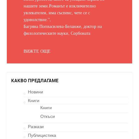
нашите земи.
Романът е изключително
увлекателен, има съспенс, чете се с
удоволствие.
”,
Багряна Попвасилева-Беланже, доктор на
филологическите науки, Сорбоната
ВИЖТЕ ОЩЕ
КАКВО ПРЕДЛАГАМЕ
Новини
Книги
Книги
Откъси
Разкази
Публицистика