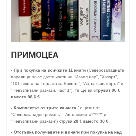
ПРИМОЦЕА
-
При покупка на всичките 11 книги
(Северозападната
поредица плюс двете части на "Иваил цар", "Хазарт",
"101 текста на Торлака за Биволъ", "Аз, ваксинаторът" и
"Невъзпитани разкази, част 1"), те ще ви
струват 90 €
вместо 98,6 €.
- Комплектът от трите канчета
( с цитат от
"Северозападен романь", "Автономията????" и
"Невъзпитани разкази") струва
28
€
вместо 30
€
.
-
Отстъпка получавате и винаги при покупка на над