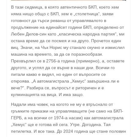
В тази седмица, в която автентичното БКП, което хем
няма нищо общо с БКП, хем е „столетница“, заяви
готовност да търси реванш от управлявалото в
продължение на единайсет години БКП, определено от
Любен Дилов-син като „класическа народна партия“, ми
остана време да се посмея и на друго. Прочетох един
виц. Значи, на Чък Норис му станало скучно и измислил
машина на времето, за да се поразнообрази.
Прехвърлил се в 2756-а година (примерно), а, оставете
другото, и успял да се върне в наши дни. Всички го
питали какво е видял, но един от въпросите се
откроява. „А автомагистрала „Хемус“ завършена ли е
вече?“. Разбира се, въпросът е риторичен и е
кулминацията на вица. И има защо.
Надали има човек, на когото не му е втръснало от
гръмките приказки на управляващите (не само на БКП-
ГЕРБ, а на всички от 1974-а насам) как автомагистрала
„Хемус“ ще е готова ей сега. Утре. Догодина. Тая
петилетка. И все така. До 2024 година ще стане половин