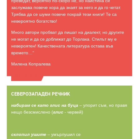
преведат, вероятно по-скоро не, но наистина си
заслужава повече хора да знаят за него и да го четат.
Трябва да се шуми повече покрай тези книги! Те са
невероятно богатство!
Много автори пробват да пишат на диалект, но другите
не могат и да се доближат до Торлака. Стилът му е
невероятен! Качествената литература остава във
времето…“
Милена Копралева
ВИЖТЕ ОЩЕ
СЕВЕРОЗАПАДЕН РЕЧНИК
набирам се като глис на буца
– упорит съм, но правя
нещо безсмислено (
глис
- червей)
склопил ушите
– умърлушил се