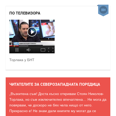
ПО ТЕЛЕВИЗОРА
Торлака у БНТ
ЧИТАТЕЛИТЕ ЗА СЕВЕРОЗАПАДНАТА ПОРЕДИЦА
„Възхитена съм! Доста късно откривам Стоян Николов-
Торлака, но съм изключително впечатлена… Не мога да
повярвам, че доскоро не бях чела нищо от него.
Прекрасно е! Не знам дали книгите му могат да се