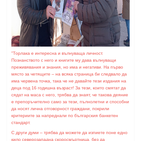
"Торлака е интересна и вълнуваща личност.
Познанството с него и книгите му дава вълнуващи
преживявания и знания, но има и негативи. На първо
място за четящите – на всяка страница би следвало да
има червена точка, така че не давайте тези издания на
деца под 16 годишна възраст! За тези, които смятат да
сядат на маса с него, трябва да знаят, че такова деяние
е препоръчително само за тези, пълнолетни и способни
да носят лична отговорност граждани, покрили
критериите за напреднали по българския банкетен
стандарт.
С други думи – трябва да можете да изпиете поне едно
кило северозападна скоросмъртница, без да