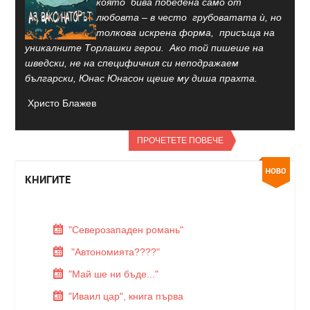
която бива победена само от
любовта – в често грубоватата ѝ, но
толкова искрена форма, присъща на
уникалните Торлашки герои. Ако той пишеше на
шведски, не на специфичния си неподражаем
български, Юнас Юнасон щеше му диша прахта.
Христо Блажев
ПРОЧЕТЕТЕ ПОВЕЧЕ
КНИГИТЕ
"Северозападен романь"
"Автономията????"
"Май ше ни бъде..."
"Иваил цар", книга първа