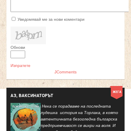
Уведомявай ме за нови коментари
Обнови
Изпратете
JComments
АЗ, ВАКСИНАТОРЪТ
Нека се порадваме на последната
лудешка история на Торлака, в която
автентичната безогледна българска
предприемчивост се вихри на воля. И