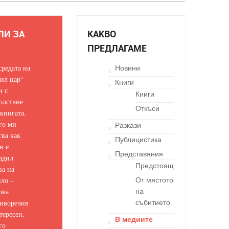
ЛИ ЗА
КАКВО
ПРЕДЛАГАМЕ
средата на
Новини
ил цар“
Книги
и с
Книги
олствие
Откъси
 книгата.
го ми
Разкази
сва как
Публицистика
н е
Представяния
адил
Предстоящи
за на
ло –
От мястото
ова
на
иворечив
събитието
тересен.
В медиите
го