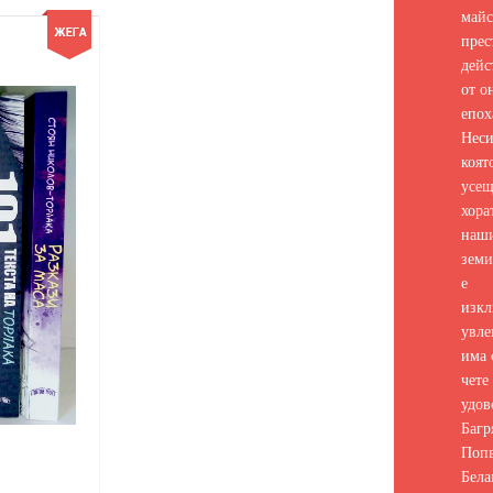
майс
прес
дейс
от о
епох
Неси
коят
усе
хора
наш
земи
е
изкл
увле
има 
чете 
удов
Багр
Попв
Бела