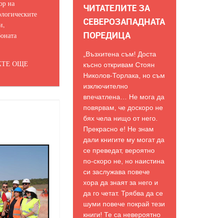
ор на
ЧИТАТЕЛИТЕ ЗА
логическите
СЕВЕРОЗАПАДНАТА
и,
ПОРЕДИЦА
оната
„Възхитена съм! Доста
ТЕ ОЩЕ
късно откривам Стоян
Николов-Торлака, но съм
изключително
впечатлена… Не мога да
повярвам, че доскоро не
бях чела нищо от него.
Прекрасно е! Не знам
дали книгите му могат да
се преведат, вероятно
по-скоро не, но наистина
си заслужава повече
хора да знаят за него и
да го четат. Трябва да се
шуми повече покрай тези
книги! Те са невероятно