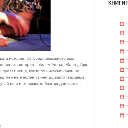
КНИГИТ
ката история. От Средновековието има
 западната история – Уилям Уолъс, Жана д’Арк,
и правят неща, които по никакъв начин не
ед мен не е волен свинепас, както твърдеше
учай не е и от висшето благородничество."
)