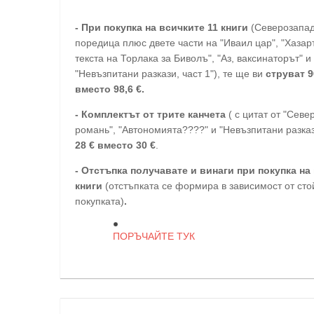
-
При покупка на всичките 11 книги
(Северозапа
поредица плюс двете части на "Иваил цар", "Хазарт
текста на Торлака за Биволъ", "Аз, ваксинаторът" и
"Невъзпитани разкази, част 1"), те ще ви
струват 9
вместо 98,6 €.
- Комплектът от трите канчета
( с цитат от "Сев
романь", "Автономията????" и "Невъзпитани разказ
28
€
вместо 30
€
.
-
Отстъпка получавате и винаги при покупка на 
книги
(отстъпката се формира в зависимост от сто
покупката)
.
ПОРЪЧАЙТЕ ТУК