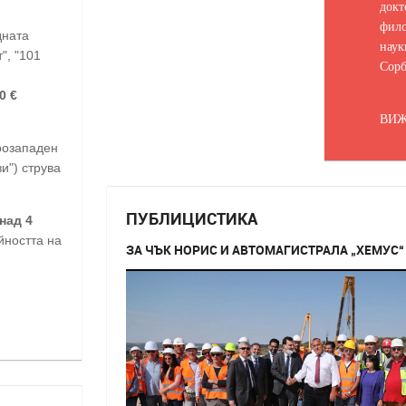
докт
фило
дната
наук
", "101
Сорб
0 €
ВИЖ
ерозападен
и") струва
ПУБЛИЦИСТИКА
над 4
йността на
ЗА ЧЪК НОРИС И АВТОМАГИСТРАЛА „ХЕМУС“