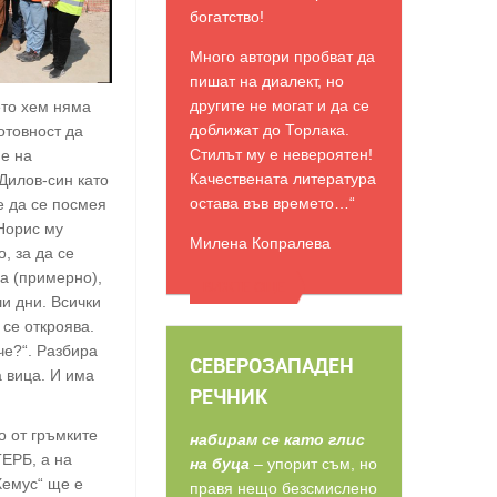
богатство!
Много автори пробват да
пишат на диалект, но
другите не могат и да се
ето хем няма
доближат до Торлака.
отовност да
Стилът му е невероятен!
е на
Качествената литература
Дилов-син като
остава във времето…“
е да се посмея
 Норис му
Милена Копралева
, за да се
а (примерно),
ВИЖТЕ ОЩЕ
ши дни. Всички
 се откроява.
че?“. Разбира
СЕВЕРОЗАПАДЕН
а вица. И има
РЕЧНИК
о от гръмките
набирам се като глис
ГЕРБ, а на
на буца
– упорит съм, но
Хемус“ ще е
правя нещо безсмислено