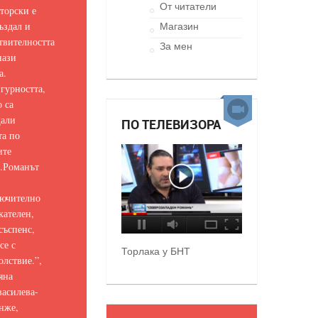
От читатели
торски е
ъздал и
Магазин
твителността
За мен
нази
а.
гурността,
о са
щали
ПО ТЕЛЕВИЗОРА
та по
ите
.
Романът
ючително
кателен,
съспенс,
се с
Торлака у БНТ
олствие.
”,
яна
асилева-
нже,