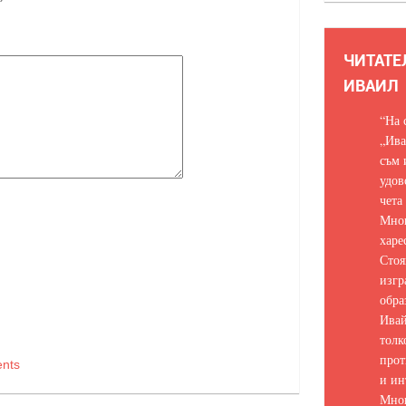
ЧИТАТЕ
ИВАИЛ
“На 
„Ива
съм 
удов
чета
Мно
харе
Стоя
изгр
обра
Ивай
толк
прот
nts
и ин
Мно