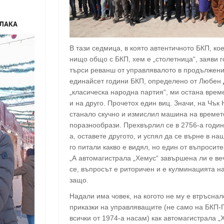
РЛАКА
В тази седмица, в която автентичното БКП, ко
нищо общо с БКП, хем е „столетница“, заяви г
търси реванш от управлявалото в продължени
единайсет години БКП, определено от Любен 
„класическа народна партия“, ми остана врем
и на друго. Прочетох един виц. Значи, на Чък
станало скучно и измислил машина на времето
поразнообрази. Прехвърлил се в 2756-а годин
а, оставете другото, и успял да се върне в на
го питали какво е видял, но един от въпросите
„А автомагистрала „Хемус“ завършена ли е ве
се, въпросът е риторичен и е кулминацията н
защо.
Надали има човек, на когото не му е втръснал
приказки на управляващите (не само на БКП-
всички от 1974-а насам) как автомагистрала „