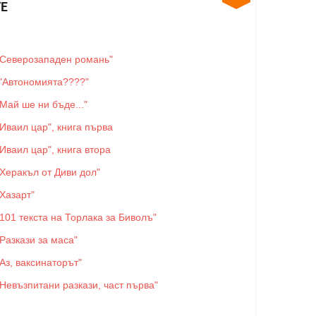
Е
"Северозападен романь"
"Автономията????"
"Май ше ни бъде..."
"Иваил цар", книга първа
"Иваил цар", книга втора
"Херакъл от Диви дол"
"Хазарт"
"101 текста на Торлака за Биволъ"
"Разкази за маса"
"Аз, ваксинаторът"
"Невъзпитани разкази, част първа"