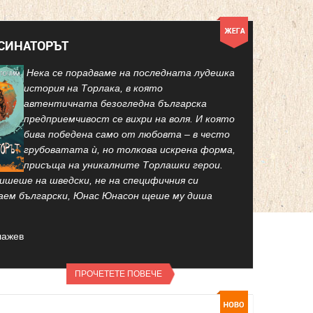
КСИНАТОРЪТ
Нека се порадваме на последната лудешка
история на Торлака, в която
автентичната безогледна българска
предприемчивост се вихри на воля. И която
бива победена само от любовта – в често
грубоватата ѝ, но толкова искрена форма,
присъща на уникалните Торлашки герои.
ишеше на шведски, не на специфичния си
аем български, Юнас Юнасон щеше му диша
лажев
ПРОЧЕТЕТЕ ПОВЕЧЕ