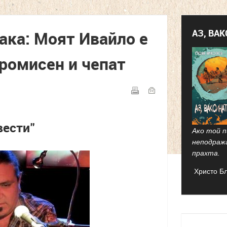
АЗ, ВА
ака: Моят Ивайло е
ромисен и чепат
вести"
Ако той п
неподраж
прахта.
Христо Б