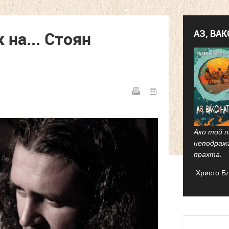
АЗ, ВА
на... Стоян
Ако той п
неподраж
прахта.
Христо Б