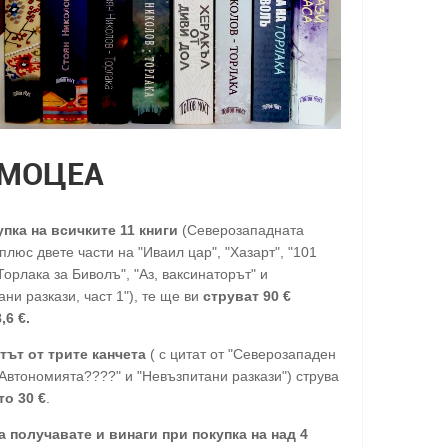
МОЦЕА
упка на всичките 11 книги
(Северозападната
люс двете части на "Иваил цар", "Хазарт", "101
Торлака за Биволъ", "Аз, ваксинаторът" и
ни разкази, част 1"), те ще ви
струват 90 €
,6 €.
тът от трите канчета
( с цитат от "Северозападен
"Автономията????" и "Невъзпитани разкази") струва
то 30
€
.
а получавате и винаги при покупка на над 4