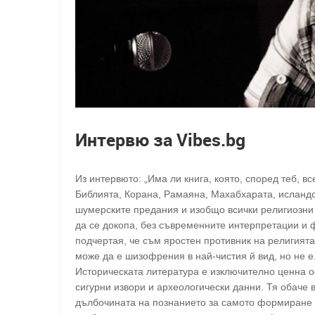
Интервю за Vibes.bg
Из интервюто: „Има ли книга, която, според теб, в
Библията, Корана, Рамаяна, Махабхарата, исландск
шумерските предания и изобщо всички религиозни 
да се докопа, без съвременните интерпретации и
подчертая, че съм яростен противник на религията
може да е шизофрения в най-чистия й вид, но не е
Историческата литература е изключително ценна ос
сигурни извори и археологически данни. Тя обаче 
дълбочината на познанието за самото формиране 