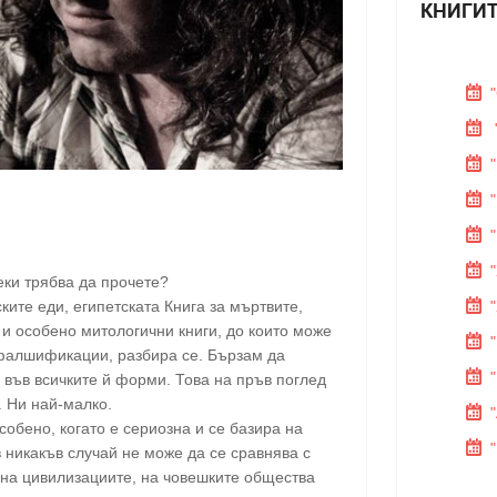
КНИГИТ
секи трябва да прочете?
ите еди, египетската Книга за мъртвите,
и особено митологични книги, до които може
 фалшификации, разбира се. Бързам да
 във всичките й форми. Това на пръв поглед
. Ни най-малко.
обено, когато е сериозна и се базира на
в никакъв случай не може да се сравнява с
на цивилизациите, на човешките общества