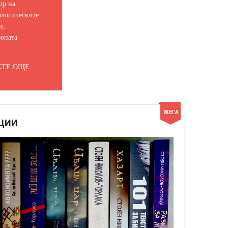
ор на
логическите
и,
оната
ТЕ ОЩЕ
ЦИИ