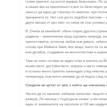
голям приятел, на когото вярвам безусловно. По п
в нашия век на преситеност и все по-безогледно 
смисъл да идеш да стреляш по животни, при положе
прехраната ти. Чел съм доста подобни текстове – 
други автори от цял свят, но някак не съм успявал 
В „Очила за канибали“ обаче открих другата страна
радвала – преклонение пред суровата природа, мъ
препятствията, истинска любов към дивото, себео
отново при Майката Земя, все неща, които не са ми 
към детайла, създаване на многопластови и шарен
Така че ловът остава на заден план и книгата на 
мъжеството, достойнството, морала и чисто човешк
и останах много приятно изненадан след няколко 
литература, към която опитвам да се върна след г
Сподели ни цитат от нея, с който ще спечелиш
Честно да си призная, избирам напосоки, защото и
разказа „По месеца с пъдпъдъчи сачми“ и ми напра
един от знаменитите ни писатели от ХХ век недвус