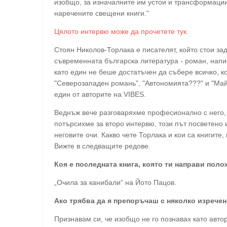
изобщо, за изначалните им устои и трансформации
наречените свещени книги."
Цялото интервю може да прочетете тук.
Стоян Николов-Торлака е писателят, който стои за
съвременната българска литература - роман, напи
като един не беше достатъчен да събере всичко, ко
"Северозападен романь", "Автономията???" и "Май 
един от авторите на VIBES.
Веднъж вече разговаряхме професионално с него, н
потърсихме за второ интервю, този път посветено и
неговите очи. Какво чете Торлака и кои са книгите
Вижте в следващите редове.
Коя е последната книга, която ти направи пол
„Очила за канибали“ на Йото Пацов.
Ако трябва да я препоръчаш с няколко изречен
Признавам си, че изобщо не го познавах като авто