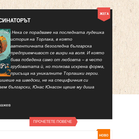
КСИНАТОРЪТ
Нека се порадваме на последната лудешка
история на Торлака, в която
автентичната безогледна българска
предприемчивост се вихри на воля. И която
бива победена само от любовта – в често
грубоватата ѝ, но толкова искрена форма,
присъща на уникалните Торлашки герои.
ишеше на шведски, не на специфичния си
аем български, Юнас Юнасон щеше му диша
лажев
ПРОЧЕТЕТЕ ПОВЕЧЕ