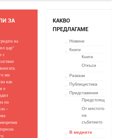
ЛИ ЗА
КАКВО
ПРЕДЛАГАМЕ
средата на
Новини
ил цар“
Книги
и с
Книги
олствие
Откъси
 книгата.
го ми
Разкази
сва как
Публицистика
н е
Представяния
адил
Предстоящи
за на
ло –
От мястото
ова
на
иворечив
събитието
тересен.
В медиите
го