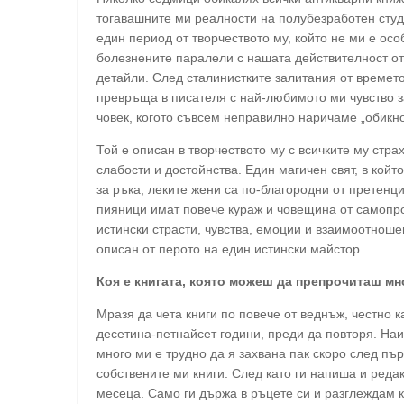
тогавашните ми реалности на полубезработен студ
един период от творчеството му, който не ми е ос
болезнените паралели с нашата действителност от
детайли. След сталинистките залитания от времет
превръща в писателя с най-любимото ми чувство за
човек, когото съвсем неправилно наричаме „обикно
Той е описан в творчеството му с всичките му стра
слабости и достойнства. Един магичен свят, в койт
за ръка, леките жени са по-благородни от претенц
пияници имат повече кураж и човещина от самопро
истински страсти, чувства, емоции и взаимоотноше
описан от перото на един истински майстор…
Коя е книгата, която можеш да препрочиташ м
Мразя да чета книги по повече от веднъж, честно 
десетина-петнайсет години, преди да повторя. Наи
много ми е трудно да я захвана пак скоро след пъ
собствените ми книги. След като ги напиша и реда
месеца. Само ги държа в ръцете си и разглеждам к