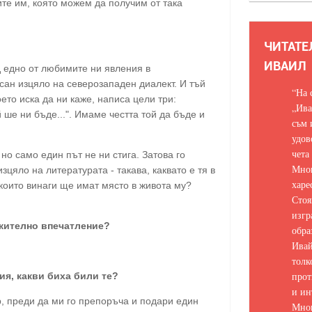
те им, която можем да получим от така
ЧИТАТЕ
ИВАИЛ
д едно от любимите ни явления в
сан изцяло на северозападен диалект. И тъй
“На 
ето иска да ни каже, написа цели три:
„Ива
ше ни бъде...". Имаме честта той да бъде и
съм 
удов
чета
о само един път не ни стига. Затова го
Мно
зцяло на литературата - такава, каквато е тя в
харе
, които винаги ще имат място в живота му?
Стоя
изгр
ожително впечатление?
обра
Ивай
толк
прот
ия, какви биха били те?
и ин
р, преди да ми го препоръча и подари един
Мно