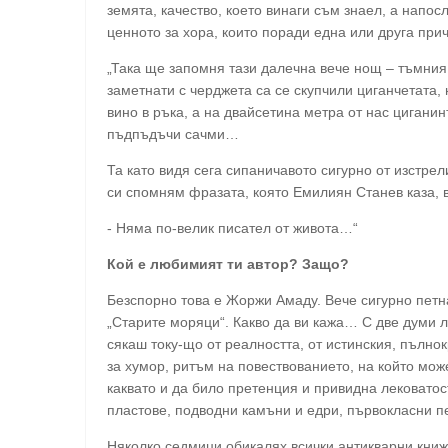
земята, качество, което винаги съм знаел, а напос
ценното за хора, които поради една или друга пр
„Така ще запомня тази далечна вече нощ – тъмния 
заметнати с черджета са се скупчили циганчетата, 
вино в ръка, а на двайсетина метра от нас цигани
пъдпъдъчи сачми…
Та като видя сега сипаничавото сигурно от изстрел
си спомням фразата, която Емилиян Станев каза, в
- Няма по-велик писател от живота…“
Кой е любимият ти автор? Защо?
Безспорно това е Жоржи Амаду. Вече сигурно петн
„Старите моряци“. Какво да ви кажа… С две думи 
сякаш току-що от реалността, от истинския, пълно
за хумор, ритъм на повествованието, на който мож
каквато и да било претенция и привидна лековатост
пластове, подводни камъни и едри, първокласни п
Няколко седмици обикалях всички антикварни кни