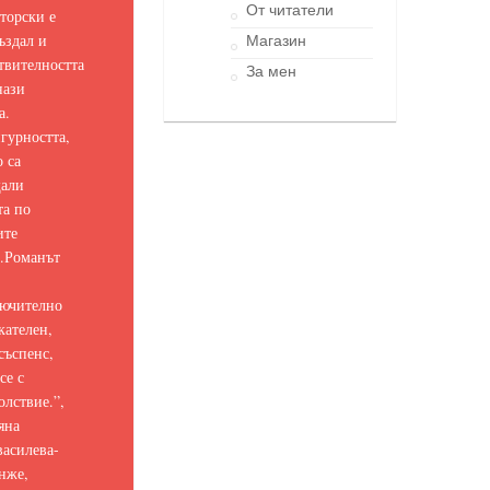
От читатели
торски е
ъздал и
Магазин
твителността
За мен
нази
а.
гурността,
о са
щали
та по
ите
.
Романът
ючително
кателен,
съспенс,
се с
олствие.
”,
яна
асилева-
нже,