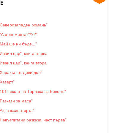
Е
"Северозападен романь"
"Автономията????"
"Май ше ни бъде..."
"Иваил цар", книга първа
"Иваил цар", книга втора
"Херакъл от Диви дол"
"Хазарт"
"101 текста на Торлака за Биволъ"
"Разкази за маса"
"Аз, ваксинаторът"
"Невъзпитани разкази, част първа"