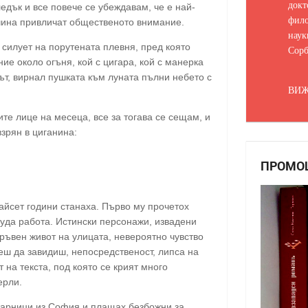
докт
ледък и все повече се убеждавам, че е най-
фило
ичина привличат общественото внимание.
наук
силует на порутената плевня, пред която
Сорб
ние около огъня, кой с цигара, кой с манерка
нът, вирнал пушката към луната пълни небето с
ВИЖ
ите лице на месеца, все за тогава се сещам, и
зрян в циганина:
ПРОМО
айсет години станаха. Първо му прочетох
луда работа. Истински персонажи, извадени
кръвен живот на улицата, невероятно чувство
еш да завидиш, непосредственост, липса на
 на текста, под която се крият много
ерли.
жарници из София и плащах безбожни за