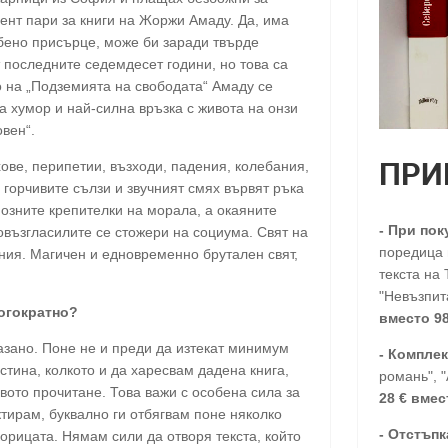
ент пари за книги на Жоржи Амаду. Да, има
обено присърце, може би заради твърде
 последните седемдесет години, но това са
о на „Подземията на свободата“ Амаду се
 хумор и най-силна връзка с живота на онзи
вен“.
ПРИ
хове, перипетии, възходи, падения, колебания,
о горчивите сълзи и звучният смях вървят ръка
иозните крепителки на морала, а окаяните
-
При пок
възгласилите се стожери на социума. Свят на
поредица п
ния. Магичен и едновременно брутален свят,
текста на 
"Невъзпита
ногократно?
вместо 98
казано. Поне не и преди да изтекат минимум
- Комплек
стина, колкото и да харесвам дадена книга,
романь", 
рвото прочитане. Това важи с особена сила за
28
€
вмес
ктирам, буквално ги отбягвам поне няколко
-
Отстъпк
орицата. Нямам сили да отворя текста, който