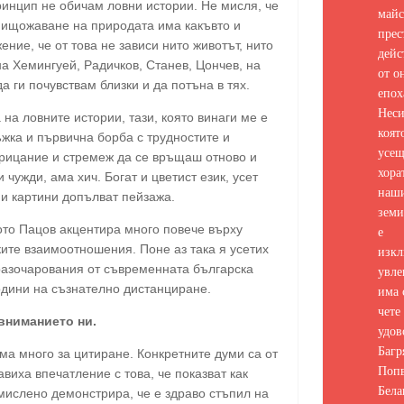
ринцип не обичам ловни истории. Не мисля, че
майс
унищожаване на природата има какъвто и
прес
ние, че от това не зависи нито животът, нито
дейс
на Хемингуей, Радичков, Станев, Цончев, на
от о
да ги почувствам близки и да потъна в тях.
епох
Неси
 на ловните истории, тази, която винаги ме е
коят
жка и първична борба с трудностите и
усе
трицание и стремеж да се връщаш отново и
хора
чужди, ама хич. Богат и цветист език, усет
наш
и картини допълват пейзажа.
земи
Йото Пацов акцентира много повече върху
е
ите взаимоотношения. Поне аз така я усетих
изкл
разочарования от съвременната българска
увле
одини на съзнателно дистанциране.
има 
чете 
 вниманието ни.
удов
Багр
ма много за цитиране. Конкретните думи са от
Попв
виха впечатление с това, че показват как
Бела
мислено демонстрира, че е здраво стъпил на