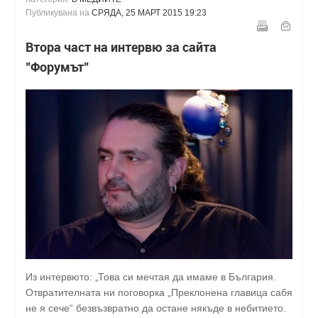
Публикувана на
СРЯДА, 25 МАРТ 2015 19:23
Втора част на интервю за сайта
"Форумът"
Из интервюто: „Това си мечтая да имаме в България.
Отвратителната ни поговорка „Преклонена главица сабя
не я сече“ безвъзвратно да остане някъде в небитието.