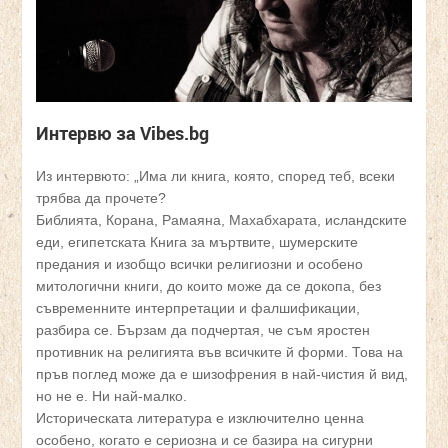
Интервю за Vibes.bg
Из интервюто: „Има ли книга, която, според теб, всеки
трябва да прочете?
Библията, Корана, Рамаяна, Махабхарата, исландските
еди, египетската Книга за мъртвите, шумерските
предания и изобщо всички религиозни и особено
митологични книги, до които може да се докопа, без
съвременните интерпретации и фалшификации,
разбира се. Бързам да подчертая, че съм яростен
противник на религията във всичките й форми. Това на
пръв поглед може да е шизофрения в най-чистия й вид,
но не е. Ни най-малко.
Историческата литература е изключително ценна
особено, когато е сериозна и се базира на сигурни