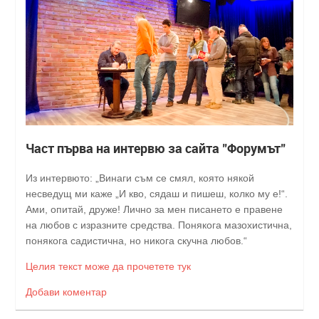
Част първа на интервю за сайта "Форумът"
Из интервюто: „Винаги съм се смял, която някой
несведущ ми каже „И кво, сядаш и пишеш, колко му е!“.
Ами, опитай, друже! Лично за мен писането е правене
на любов с изразните средства. Понякога мазохистична,
понякога садистична, но никога скучна любов.“
Целия текст може да прочетете тук
Добави коментар