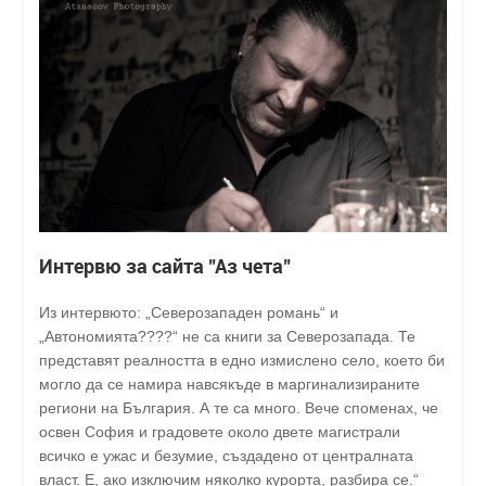
Интервю за сайта "Аз чета"
Из интервюто: „Северозападен романь“ и
„Автономията????“ не са книги за Северозапада. Те
представят реалността в едно измислено село, което би
могло да се намира навсякъде в маргинализираните
региони на България. А те са много. Вече споменах, че
освен София и градовете около двете магистрали
всичко е ужас и безумие, създадено от централната
власт. Е, ако изключим няколко курорта, разбира се.“