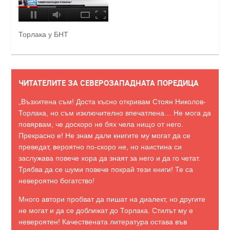
Торлака у БНТ
ЧИТАТЕЛИТЕ ЗА СЕВЕРОЗАПАДНАТА ПОРЕДИЦА
„Възхитена съм! Доста късно откривам Стоян Николов-
Торлака, но съм изключително впечатлена… Не мога да
повярвам, че доскоро не бях чела нищо от него.
Прекрасно е! Не знам дали книгите му могат да се
преведат, вероятно по-скоро не, но наистина си
заслужава повече хора да знаят за него и да го четат.
Трябва да се шуми повече покрай тези книги! Те са
невероятно богатство!
Много автори пробват да пишат на диалект, но другите
не могат и да се доближат до Торлака. Стилът му е
невероятен! Качествената литература остава във