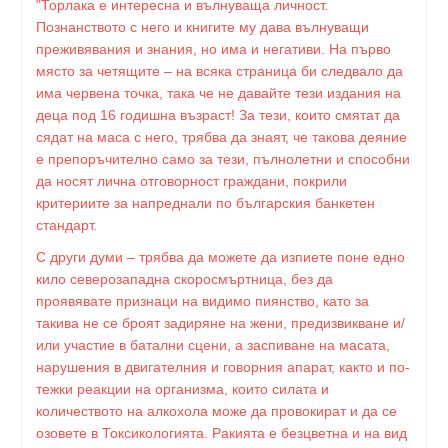
"Торлака е интересна и вълнуваща личност.
Познанството с него и книгите му дава вълнуващи
преживявания и знания, но има и негативи. На първо
място за четящите – на всяка страница би следвало да
има червена точка, така че не давайте тези издания на
деца под 16 годишна възраст! За тези, които смятат да
сядат на маса с него, трябва да знаят, че такова деяние
е препоръчително само за тези, пълнолетни и способни
да носят лична отговорност граждани, покрили
критериите за напреднали по българския банкетен
стандарт.
С други думи – трябва да можете да изпиете поне едно
кило северозападна скоросмъртница, без да
проявявате признаци на видимо пиянство, като за
такива не се броят задиряне на жени, предизвикване и/
или участие в батални сцени, а заспиване на масата,
нарушения в двигателния и говорния апарат, както и по-
тежки реакции на организма, които силата и
количеството на алкохола може да провокират и да се
озовете в Токсикологията. Ракията е безцветна и на вид