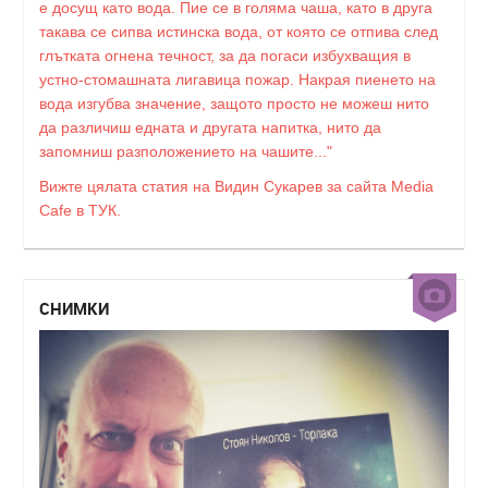
е досущ като вода. Пие се в голяма чаша, като в друга
такава се сипва истинска вода, от която се отпива след
глътката огнена течност, за да погаси избухващия в
устно-стомашната лигавица пожар. Накрая пиенето на
вода изгубва значение, защото просто не можеш нито
да различиш едната и другата напитка, нито да
запомниш разположението на чашите..."
Вижте цялата статия на Видин Сукарев за сайта Media
Cafe в ТУК.
СНИМКИ