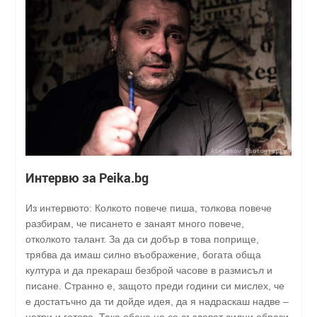
Интервю за Peika.bg
Из интервюто: Колкото повече пиша, толкова повече
разбирам, че писането е занаят много повече,
отколкото талант. За да си добър в това поприще,
трябва да имаш силно въображение, богата обща
култура и да прекараш безброй часове в размисъл и
писане. Странно е, защото преди години си мислех, че
е достатъчно да ти дойде идея, да я надраскаш надве –
натри и готово. Така обаче не се създават силни образи,