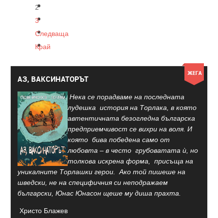
2
3
Следваща
Край
АЗ, ВАКСИНАТОРЪТ
Нека се порадваме на последната
лудешка история на Торлака, в която
автентичната безогледна българска
предприемчивост се вихри на воля. И
която бива победена само от
любовта – в често грубоватата ѝ, но
толкова искрена форма, присъща на
уникалните Торлашки герои. Ако той пишеше на
шведски, не на специфичния си неподражаем
български, Юнас Юнасон щеше му диша прахта.
Христо Блажев