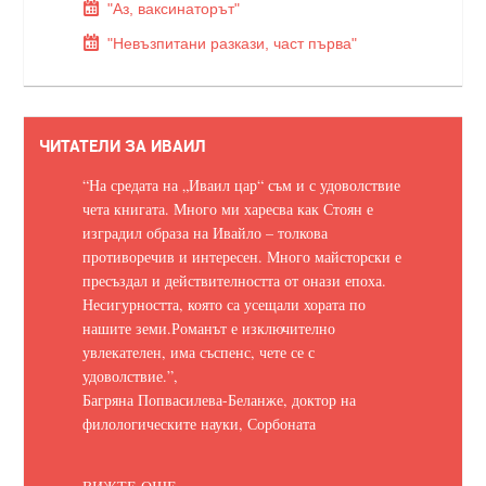
"Аз, ваксинаторът"
"Невъзпитани разкази, част първа"
ЧИТАТЕЛИ ЗА ИВАИЛ
“На средата на „Иваил цар“ съм и с удоволствие
чета книгата. Много ми харесва как Стоян е
изградил образа на Ивайло – толкова
противоречив и интересен. Много майсторски е
пресъздал и действителността от онази епоха.
Несигурността, която са усещали хората по
нашите земи.
Романът е изключително
увлекателен, има съспенс, чете се с
удоволствие.
”,
Багряна Попвасилева-Беланже, доктор на
филологическите науки, Сорбоната