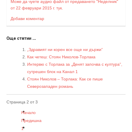
Може да чуете аудио файл от предаването "Неделник"
от 22 февруари 2015 г. тук.
Добави коментар
Още статии ...
„Здравият ни корен все още ни държи“
Как четеш: Стоян Николов-Торлака
Интервю с Торлака за „Денят започва с култура“,
сутрешен блок на Канал 1
Стоян Николов – Торлака: Как се пише
Северозападен романь
Страница 2 от 3
Начало
Предишна
1