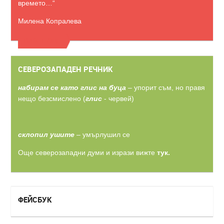
времето…“
Милена Копралева
ВИЖТЕ ОЩЕ
СЕВЕРОЗАПАДЕН РЕЧНИК
набирам се като глис на буца
– упорит съм, но правя
нещо безсмислено (
глис
- червей)
склопил ушите
– умърлушил се
Още северозападни думи и изрази вижте
тук.
ФЕЙСБУК