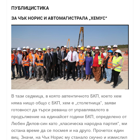
ПУБЛИЦИСТИКА
ЗА ЧЪК НОРИС И АВТОМАГИСТРАЛА „ХЕМУС“
В тази седмица, в която автентичното БКП, което хем
няма нищо общо с БКП, хем е „столетница“, заяви
готовност да търси реванш от управлявалото в
продължение на единайсет години БКП, определено от
Любен Дилов-син като „класическа народна партия“, ми
остана време да се посмея и на друго. Прочетох един
виц. Значи, на Чък Норис му станало скучно и измислил