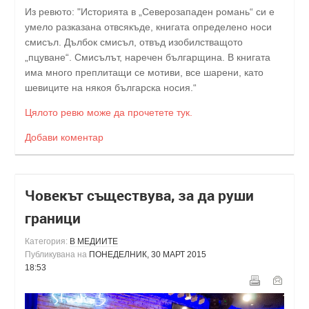
Из ревюто: "Историята в „Северозападен романь“ си е
умело разказана отвсякъде, книгата определено носи
смисъл. Дълбок смисъл, отвъд изобилстващото
„пцуване“. Смисълът, наречен българщина. В книгата
има много преплитащи се мотиви, все шарени, като
шевиците на някоя българска носия.“
Цялото ревю може да прочетете тук.
Добави коментар
Човекът съществува, за да руши
граници
Категория:
В МЕДИИТЕ
Публикувана на
ПОНЕДЕЛНИК, 30 МАРТ 2015
18:53