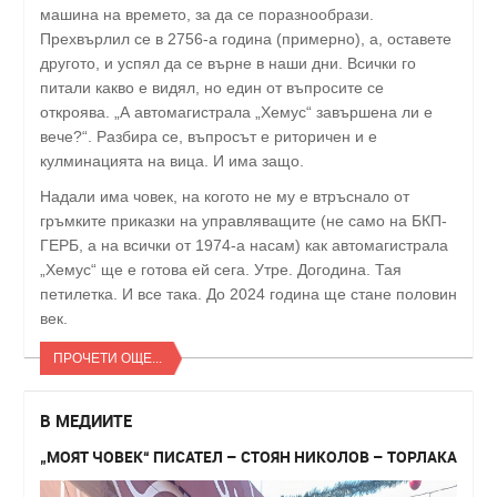
машина на времето, за да се поразнообрази.
Прехвърлил се в 2756-а година (примерно), а, оставете
другото, и успял да се върне в наши дни. Всички го
питали какво е видял, но един от въпросите се
откроява. „А автомагистрала „Хемус“ завършена ли е
вече?“. Разбира се, въпросът е риторичен и е
кулминацията на вица. И има защо.
Надали има човек, на когото не му е втръснало от
гръмките приказки на управляващите (не само на БКП-
ГЕРБ, а на всички от 1974-а насам) как автомагистрала
„Хемус“ ще е готова ей сега. Утре. Догодина. Тая
петилетка. И все така. До 2024 година ще стане половин
век.
ПРОЧЕТИ ОЩЕ...
В МЕДИИТЕ
„МОЯТ ЧОВЕК“ ПИСАТЕЛ – СТОЯН НИКОЛОВ – ТОРЛАКА