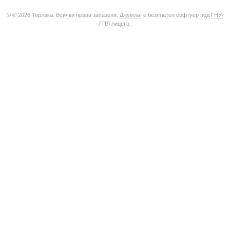
© © 2026 Торлака. Всички права запазени.
Джумла!
е безплатен софтуер под
ГНУ/
ГПЛ лиценз.