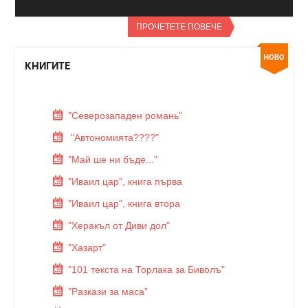
ПРОЧЕТЕТЕ ПОВЕЧЕ
КНИГИТЕ
"Северозападен романь"
"Автономията????"
"Май ше ни бъде..."
"Иваил цар", книга първа
"Иваил цар", книга втора
"Херакъл от Диви дол"
"Хазарт"
"101 текста на Торлака за Биволъ"
"Разкази за маса"