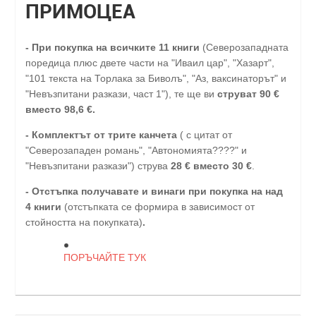
ПРИМОЦЕА
-
При покупка на всичките 11 книги
(Северозападната
поредица плюс двете части на "Иваил цар", "Хазарт",
"101 текста на Торлака за Биволъ", "Аз, ваксинаторът" и
"Невъзпитани разкази, част 1"), те ще ви
струват 90 €
вместо 98,6 €.
- Комплектът от трите канчета
( с цитат от
"Северозападен романь", "Автономията????" и
"Невъзпитани разкази") струва
28
€
вместо 30
€
.
-
Отстъпка получавате и винаги при покупка на над
4 книги
(отстъпката се формира в зависимост от
стойността на покупката)
.
ПОРЪЧАЙТЕ ТУК